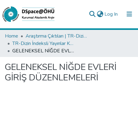
(current)
Log In
Collections
Home
Araştırma Çıktıları | TR-Dizin | WoS | Scopus | PubMed
TR-Dizin İndeksli Yayınlar Koleksiyonu
All of DSpace
GELENEKSEL NİĞDE EVLERİ GİRİŞ DÜZENLEMELERİ
Statistics
GELENEKSEL NİĞDE EVLERİ
Analyze
GİRİŞ DÜZENLEMELERİ
Request/Question