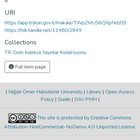
8
URI
https://app.trdizin.gov.tr/makale/TWpZMU56QXpNdz09
https://hdl.handle.net/11480/2849
Collections
TR-Dizin İndeksli Yayınlar Koleksiyonu
Full item page
|
Niğde Ömer Halisdemir University
|
Library
|
Open Access
Policy
|
Guide
|
OAI-PMH
|
This site is protected by Creative Commons
Attribution-NonCommercial-NoDerivs 4.0 Unported License
.