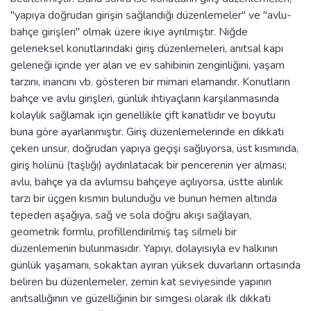
"yapıya doğrudan girişin sağlandığı düzenlemeler" ve "avlu-
bahçe girişleri" olmak üzere ikiye ayrılmıştır. Niğde
geleneksel konutlarındaki giriş düzenlemeleri, anıtsal kapı
geleneği içinde yer alan ve ev sahibinin zenginliğini, yaşam
tarzını, inancını vb. gösteren bir mimari elamandır. Konutların
bahçe ve avlu girişleri, günlük ihtiyaçların karşılanmasında
kolaylık sağlamak için genellikle çift kanatlıdır ve boyutu
buna göre ayarlanmıştır. Giriş düzenlemelerinde en dikkati
çeken unsur, doğrudan yapıya geçişi sağlıyorsa, üst kısmında,
giriş holünü (taşlığı) aydınlatacak bir pencerenin yer alması;
avlu, bahçe ya da avlumsu bahçeye açılıyorsa, üstte alınlık
tarzı bir üçgen kısmın bulunduğu ve bunun hemen altında
tepeden aşağıya, sağ ve sola doğru akışı sağlayan,
geometrik formlu, profillendirilmiş taş silmeli bir
düzenlemenin bulunmasıdır. Yapıyı, dolayısıyla ev halkının
günlük yaşamanı, sokaktan ayıran yüksek duvarların ortasında
beliren bu düzenlemeler, zemin kat seviyesinde yapının
anıtsallığının ve güzelliğinin bir simgesi olarak ilk dikkati