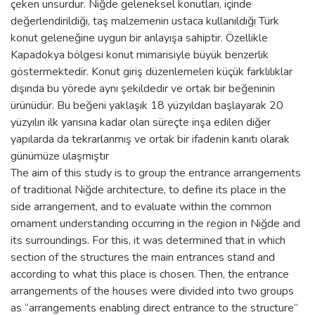
çeken unsurdur. Niğde geleneksel konutları, içinde
değerlendirildiği, taş malzemenin ustaca kullanıldığı Türk
konut geleneğine uygun bir anlayışa sahiptir. Özellikle
Kapadokya bölgesi konut mimarisiyle büyük benzerlik
göstermektedir. Konut giriş düzenlemeleri küçük farklılıklar
dışında bu yörede aynı şekildedir ve ortak bir beğeninin
ürünüdür. Bu beğeni yaklaşık 18 yüzyıldan başlayarak 20
yüzyılın ilk yarısına kadar olan süreçte inşa edilen diğer
yapılarda da tekrarlanmış ve ortak bir ifadenin kanıtı olarak
günümüze ulaşmıştır
The aim of this study is to group the entrance arrangements
of traditional Niğde architecture, to define its place in the
side arrangement, and to evaluate within the common
ornament understanding occurring in the region in Niğde and
its surroundings. For this, it was determined that in which
section of the structures the main entrances stand and
according to what this place is chosen. Then, the entrance
arrangements of the houses were divided into two groups
as “arrangements enabling direct entrance to the structure”