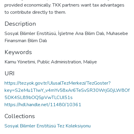
provided economically. TKK partners want tax advantages
to contribute directly to them.
Description
Sosyal Bilimler Enstitüsü, İşletme Ana Bilim Dalı, Muhasebe
Finansman Bilim Dalı
Keywords
Kamu Yönetimi
,
Public Administration
,
Maliye
URI
https://tez.yok.gov.tr/UlusalTezMerkezi/TezGoster?
key=S2eMu1TIwY_v4mYv58xAr6TeSvSR30WrjG0jLW8Of
5DK4SL89bOQSpVwTLCUl51s
https://hdl.handle.net/11480/10361
Collections
Sosyal Bilimler Enstitüsü Tez Koleksiyonu