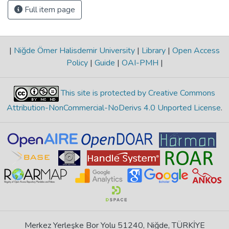
Full item page
|
Niğde Ömer Halisdemir University
|
Library
|
Open Access
Policy
|
Guide
|
OAI-PMH
|
This site is protected by Creative Commons
Attribution-NonCommercial-NoDerivs 4.0 Unported License
.
Merkez Yerleşke Bor Yolu 51240, Niğde, TÜRKİYE