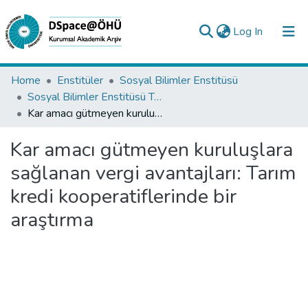
(current)
Log In
Collections
Home
Enstitüler
Sosyal Bilimler Enstitüsü
Sosyal Bilimler Enstitüsü Tez Koleksiyonu
All of DSpace
Kar amacı gütmeyen kuruluşlara sağlanan vergi avantajları: Tarım kredi kooperatiflerinde bir araştırma
Statistics
Kar amacı gütmeyen kuruluşlara
Analyze
sağlanan vergi avantajları: Tarım
Request/Question
kredi kooperatiflerinde bir
araştırma