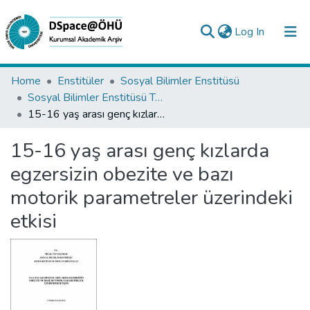
(current)
Log In
Collections
Home
Enstitüler
Sosyal Bilimler Enstitüsü
Sosyal Bilimler Enstitüsü Tez Koleksiyonu
All of DSpace
15-16 yaş arası genç kızlarda egzersizin obezite ve bazı motorik parametreler üzerindeki etkisi
Statistics
15-16 yaş arası genç kızlarda
Analyze
egzersizin obezite ve bazı
Request/Question
motorik parametreler üzerindeki
etkisi