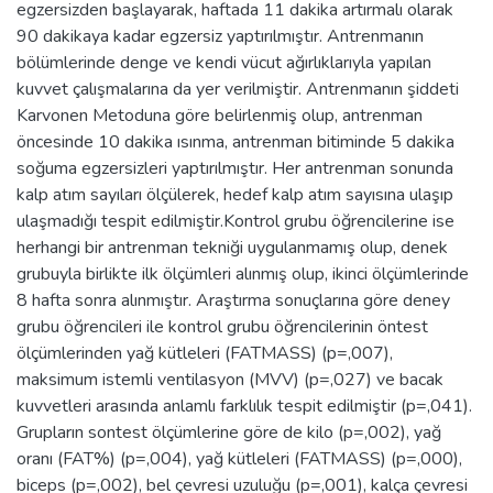
egzersizden başlayarak, haftada 11 dakika artırmalı olarak
90 dakikaya kadar egzersiz yaptırılmıştır. Antrenmanın
bölümlerinde denge ve kendi vücut ağırlıklarıyla yapılan
kuvvet çalışmalarına da yer verilmiştir. Antrenmanın şiddeti
Karvonen Metoduna göre belirlenmiş olup, antrenman
öncesinde 10 dakika ısınma, antrenman bitiminde 5 dakika
soğuma egzersizleri yaptırılmıştır. Her antrenman sonunda
kalp atım sayıları ölçülerek, hedef kalp atım sayısına ulaşıp
ulaşmadığı tespit edilmiştir.Kontrol grubu öğrencilerine ise
herhangi bir antrenman tekniği uygulanmamış olup, denek
grubuyla birlikte ilk ölçümleri alınmış olup, ikinci ölçümlerinde
8 hafta sonra alınmıştır. Araştırma sonuçlarına göre deney
grubu öğrencileri ile kontrol grubu öğrencilerinin öntest
ölçümlerinden yağ kütleleri (FATMASS) (p=,007),
maksimum istemli ventilasyon (MVV) (p=,027) ve bacak
kuvvetleri arasında anlamlı farklılık tespit edilmiştir (p=,041).
Grupların sontest ölçümlerine göre de kilo (p=,002), yağ
oranı (FAT%) (p=,004), yağ kütleleri (FATMASS) (p=,000),
biceps (p=,002), bel çevresi uzuluğu (p=,001), kalça çevresi