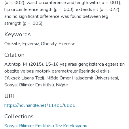
(p =, 002), waist circumference and length with ( p = .001),
hip circumference length (p =, 003), extends sit (p =, 022)
and no significant difference was found between leg
strength (p = .005).
Keywords
Obezite
,
Egzersiz
,
Obesity
,
Exercise
Citation
Altıntop, M. (2015). 15-16 yaş arası genç kızlarda egzersizin
obezite ve bazı motorik parametreler üzerindeki etkisi.
(Yüksek Lisans Tezi). Niğde Ömer Halisdemir Üniversitesi,
Sosyal Bilimler Enstitüsü, Niğde
URI
https://hdl.handle.net/11480/6885
Collections
Sosyal Bilimler Enstitüsü Tez Koleksiyonu