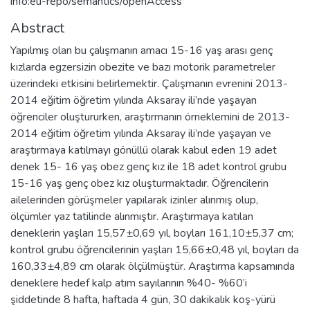
info:eu-repo/semantics/openAccess
Abstract
Yapılmış olan bu çalışmanın amacı 15-16 yaş arası genç
kızlarda egzersizin obezite ve bazı motorik parametreler
üzerindeki etkisini belirlemektir. Çalışmanın evrenini 2013-
2014 eğitim öğretim yılında Aksaray ili’nde yaşayan
öğrenciler oluştururken, araştırmanın örneklemini de 2013-
2014 eğitim öğretim yılında Aksaray ili’nde yaşayan ve
araştırmaya katılmayı gönüllü olarak kabul eden 19 adet
denek 15- 16 yaş obez genç kız ile 18 adet kontrol grubu
15-16 yaş genç obez kız oluşturmaktadır. Öğrencilerin
ailelerinden görüşmeler yapılarak izinler alınmış olup,
ölçümler yaz tatilinde alınmıştır. Araştırmaya katılan
deneklerin yaşları 15,57±0,69 yıl, boyları 161,10±5,37 cm;
kontrol grubu öğrencilerinin yaşları 15,66±0,48 yıl, boyları da
160,33±4,89 cm olarak ölçülmüştür. Araştırma kapsamında
deneklere hedef kalp atım sayılarının %40- %60’i
şiddetinde 8 hafta, haftada 4 gün, 30 dakikalık koş-yürü