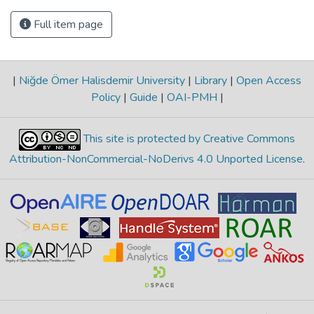
Full item page
|
Niğde Ömer Halisdemir University
|
Library
|
Open Access
Policy
|
Guide
|
OAI-PMH
|
This site is protected by Creative Commons
Attribution-NonCommercial-NoDerivs 4.0 Unported License
.