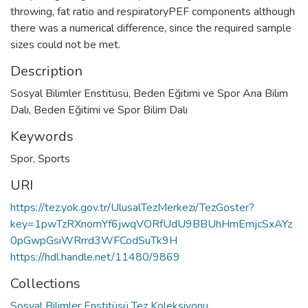
throwing, fat ratio and respiratoryPEF components although
there was a numerical difference, since the required sample
sizes could not be met.
Description
Sosyal Bilimler Enstitüsü, Beden Eğitimi ve Spor Ana Bilim
Dalı, Beden Eğitimi ve Spor Bilim Dalı
Keywords
Spor
,
Sports
URI
https://tez.yok.gov.tr/UlusalTezMerkezi/TezGoster?
key=1pwTzRXnomYf6jwqVORfUdU9BBUhHmEmjcSxAYz
0pGwpGsiWRrrd3WFCodSuTk9H
https://hdl.handle.net/11480/9869
Collections
Sosyal Bilimler Enstitüsü Tez Koleksiyonu