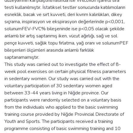
düzeylerinin karşılaştırılmasında ise Wilcoxon işaretli sıra
testi kullanılmıştır. İstatiksel testler sonucunda katılımcıların
esneklik, bacak ve sırt kuvveti, deri kıvrım kalınlıkları, dikey
sıçrama, inspirasyon ve ekspirasyon değerlerinde p<0,001,
solunumFEV-FVC% bileşeninde ise p<0,05 olacak şekilde
anlamlı bir artış saptanmış iken, vücut ağırlığı, sağ ve sol
pençe kuvveti, sağlık topu fırlatma, yağ oranı ve solunumPEF
bileşenleri ölçümleri arasında anlamlı farklılık
saptanamamıştır.
This study was carried out to investigate the effect of 8-
week pool exercises on certain physical fitness parameters
in sedentary women. Our study was carried out with the
voluntary participation of 30 sedentary women aged
between 33-44 years living in Niğde province. Our
participants were randomly selected on a voluntary basis
from the individuals who applied to the basic swimming
training course provided by Niğde Provincial Directorate of
Youth and Sports. The participants received a training
programme consisting of basic swimming training and 10