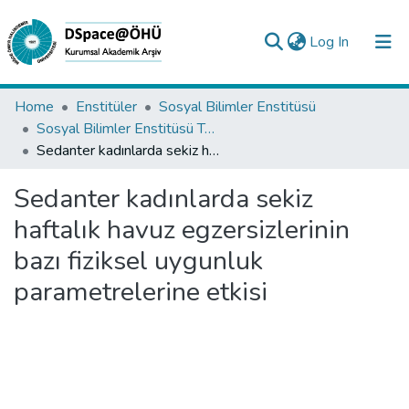
(current)
Log In
Collections
Home
Enstitüler
Sosyal Bilimler Enstitüsü
Sosyal Bilimler Enstitüsü Tez Koleksiyonu
All of DSpace
Sedanter kadınlarda sekiz haftalık havuz egzersizlerinin bazı fiziksel uygunluk parametrelerine etkisi
Statistics
Sedanter kadınlarda sekiz
Analyze
haftalık havuz egzersizlerinin
Request/Question
bazı fiziksel uygunluk
parametrelerine etkisi