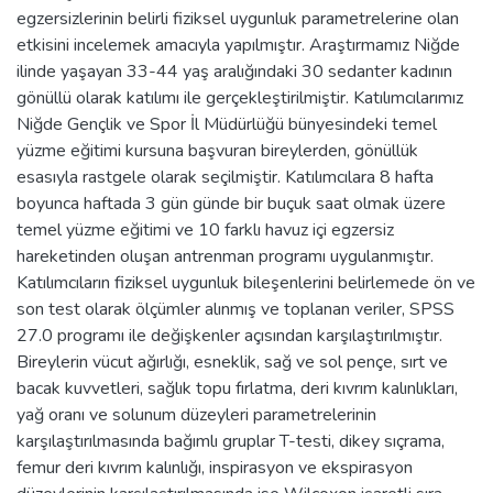
egzersizlerinin belirli fiziksel uygunluk parametrelerine olan
etkisini incelemek amacıyla yapılmıştır. Araştırmamız Niğde
ilinde yaşayan 33-44 yaş aralığındaki 30 sedanter kadının
gönüllü olarak katılımı ile gerçekleştirilmiştir. Katılımcılarımız
Niğde Gençlik ve Spor İl Müdürlüğü bünyesindeki temel
yüzme eğitimi kursuna başvuran bireylerden, gönüllük
esasıyla rastgele olarak seçilmiştir. Katılımcılara 8 hafta
boyunca haftada 3 gün günde bir buçuk saat olmak üzere
temel yüzme eğitimi ve 10 farklı havuz içi egzersiz
hareketinden oluşan antrenman programı uygulanmıştır.
Katılımcıların fiziksel uygunluk bileşenlerini belirlemede ön ve
son test olarak ölçümler alınmış ve toplanan veriler, SPSS
27.0 programı ile değişkenler açısından karşılaştırılmıştır.
Bireylerin vücut ağırlığı, esneklik, sağ ve sol pençe, sırt ve
bacak kuvvetleri, sağlık topu fırlatma, deri kıvrım kalınlıkları,
yağ oranı ve solunum düzeyleri parametrelerinin
karşılaştırılmasında bağımlı gruplar T-testi, dikey sıçrama,
femur deri kıvrım kalınlığı, inspirasyon ve ekspirasyon