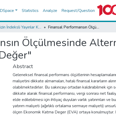
f DSpace
Statistics
Analyze
Request/Question
TR-Dizin İndeksli Yayınlar Koleksiyonu
Finansal Performansın Ölçülmesinde Alternatif Bir Yöntem "Ekonomik Katma Değer"
nsın Ölçülmesinde Altern
Değer"
Abstract
Geleneksel finansal performans ölçütlerinin hesaplamala
maliyetini dikkate almamaları, hatalı finansal kararların al
olabilmektedirler. Bu sakıncayı ortadan kaldırabilmek için 
dikkate alarak finansal performansı, vergi sonrası net faaliye
elde edilebilmesi için ihtiyaç duyulan varlık yatırımları ve bu
yatırım maliyeti (ağırlıklı ortalama sermaye maliyeti) unsurl
ölçen Ekonomik Katma Deger (EVA) ortaya konulmuştur. E