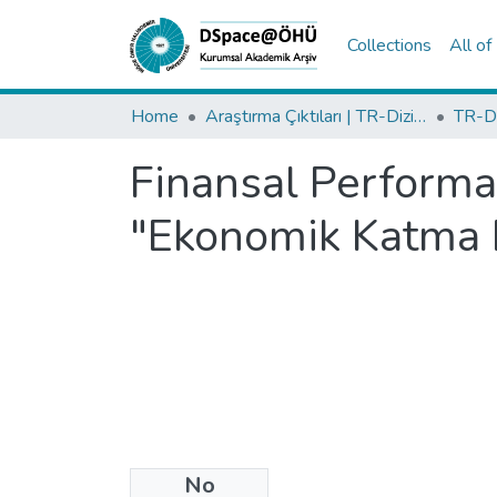
Collections
All o
Home
Araştırma Çıktıları | TR-Dizin | WoS | Scopus | PubMed
Finansal Performa
"Ekonomik Katma 
No