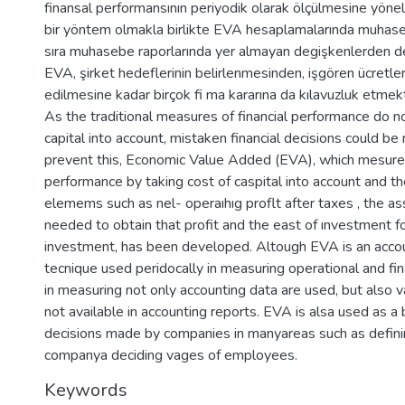
finansal performansının periyodik olarak ölçülmesine yöne
bir yöntem olmakla birlikte EVA hesaplamalarında muhaseb
sıra muhasebe raporlarında yer almayan degişkenlerden de
EVA, şirket hedeflerinin belirlenmesinden, işgören ücretler
edilmesine kadar birçok fi ma kararına da kılavuzluk etmekt
As the traditional measures of financial performance do n
capital into account, mistaken financial decisions could be
prevent this, Economic Value Added (EVA), which mesures
performance by taking cost of caspital into account and th
elemems such as nel- operaıhıg proflt after taxes , the a
needed to obtain that profit and the east of ınvestment f
investment, has been developed. Altough EVA is an acc
tecnique used peridocally in measuring operational and fin
in measuring not only accounting data are used, but also v
not available in accounting reports. EVA is alsa used as a
decisions made by companies in manyareas such as defini
companya deciding vages of employees.
Keywords