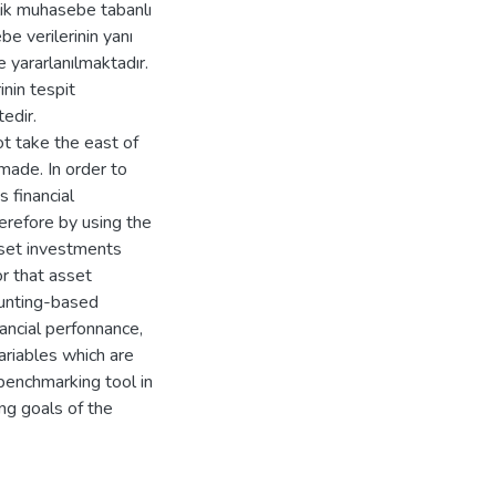
lik muhasebe tabanlı
e verilerinin yanı
 yararlanılmaktadır.
inin tespit
edir.
ot take the east of
 made. In order to
 financial
erefore by using the
sset investments
or that asset
ounting-based
ancial perfonnance,
ariables which are
 benchmarking tool in
ng goals of the