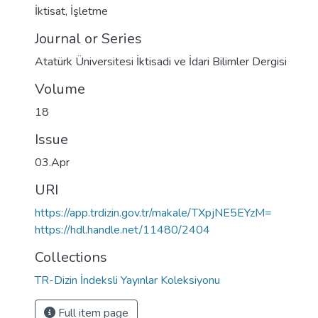
İktisat
,
İşletme
Journal or Series
Atatürk Üniversitesi İktisadi ve İdari Bilimler Dergisi
Volume
18
Issue
03.Apr
URI
https://app.trdizin.gov.tr/makale/TXpjNE5EYzM=
https://hdl.handle.net/11480/2404
Collections
TR-Dizin İndeksli Yayınlar Koleksiyonu
Full item page