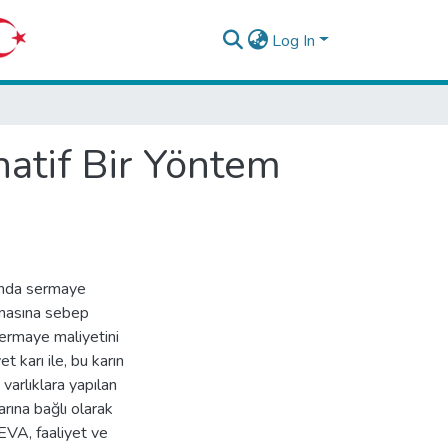
Log In
atif Bir Yöntem
rında sermaye
ınmasına sebep
sermaye maliyetini
t karı ile, bu karın
 varlıklara yapılan
arına bağlı olarak
VA, faaliyet ve