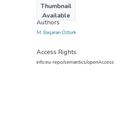
Date
Thumbnail
2004
Available
Authors
M. Başaran Öztürk
Access Rights
info:eu-repo/semantics/openAccess