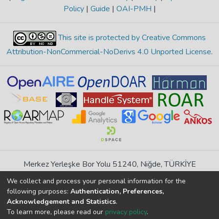
Policy
|
Guide
|
OAI-PMH
|
This site is protected by Creative Commons
Attribution-NonCommercial-NoDerivs 4.0 Unported License
.
Merkez Yerleşke Bor Yolu 51240, Niğde, TÜRKİYE
If you find any errors in content please report us
We collect and process your personal information for the
following purposes:
Authentication, Preferences,
Acknowledgement and Statistics
.
DSpace 7.6.1, Powered by
İdeal DSpace
To learn more, please read our
privacy policy
.
DSpace software
copyright © 2002-2026
LYRASIS