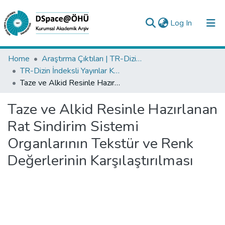
(current)
Log In
Collections
Home
Araştırma Çıktıları | TR-Dizin | WoS | Scopus | PubMed
TR-Dizin İndeksli Yayınlar Koleksiyonu
All of DSpace
Taze ve Alkid Resinle Hazırlanan Rat Sindirim Sistemi Organlarının Tekstür ve Renk Değerlerinin Karşılaştırılması
Statistics
Taze ve Alkid Resinle Hazırlanan
Analyze
Rat Sindirim Sistemi
Request/Question
Organlarının Tekstür ve Renk
Değerlerinin Karşılaştırılması