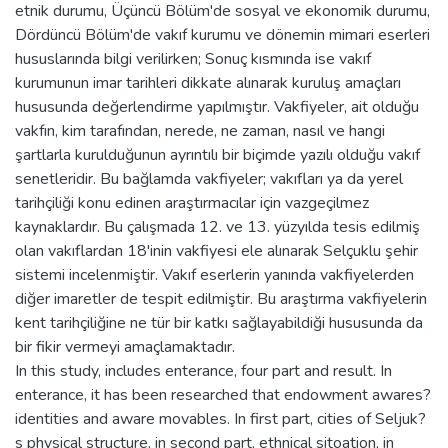
etnik durumu, Üçüncü Bölüm'de sosyal ve ekonomik durumu,
Dördüncü Bölüm'de vakıf kurumu ve dönemin mimari eserleri
hususlarında bilgi verilirken; Sonuç kısmında ise vakıf
kurumunun imar tarihleri dikkate alınarak kuruluş amaçları
hususunda değerlendirme yapılmıştır. Vakfiyeler, ait olduğu
vakfın, kim tarafından, nerede, ne zaman, nasıl ve hangi
şartlarla kurulduğunun ayrıntılı bir biçimde yazılı olduğu vakıf
senetleridir. Bu bağlamda vakfiyeler; vakıfları ya da yerel
tarihçiliği konu edinen araştırmacılar için vazgeçilmez
kaynaklardır. Bu çalışmada 12. ve 13. yüzyılda tesis edilmiş
olan vakıflardan 18'inin vakfiyesi ele alınarak Selçuklu şehir
sistemi incelenmiştir. Vakıf eserlerin yanında vakfiyelerden
diğer imaretler de tespit edilmiştir. Bu araştırma vakfiyelerin
kent tarihçiliğine ne tür bir katkı sağlayabildiği hususunda da
bir fikir vermeyi amaçlamaktadır.
In this study, includes enterance, four part and result. In
enterance, it has been researched that endowment awares?
identities and aware movables. In first part, cities of Seljuk?
s physical structure, in second part, ethnical sitoation, in