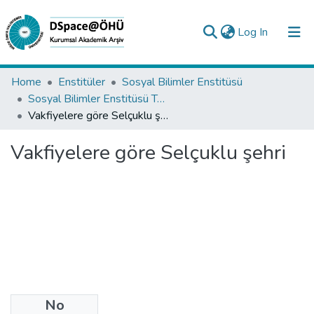
(current)
Log In
Collections
Home
Enstitüler
Sosyal Bilimler Enstitüsü
Sosyal Bilimler Enstitüsü Tez Koleksiyonu
All of DSpace
Vakfiyelere göre Selçuklu şehri
Statistics
Vakfiyelere göre Selçuklu şehri
Analyze
Request/Question
No
Date