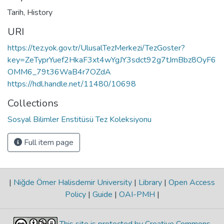
Tarih
,
History
URI
https://tez.yok.gov.tr/UlusalTezMerkezi/TezGoster?
key=ZeTyprYuef2HkaF3xt4wYgJY3sdct92g7tJmBbz8OyF6
OMM6_79t36WaB4r7OZdA
https://hdl.handle.net/11480/10698
Collections
Sosyal Bilimler Enstitüsü Tez Koleksiyonu
Full item page
|
Niğde Ömer Halisdemir University
|
Library
|
Open Access
Policy
|
Guide
|
OAI-PMH
|