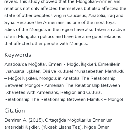
reveal. This study showed that the Mongolian-Armenians
relations not only affected themselves but also affected the
state of other peoples living in Caucasus, Anatolia, Iraq and
Syria. Because the Armenians, as one of the most loyal
allies of the Mongols in the region have also taken an active
role in Mongolian politics and have became good relations
that affected other people with Mongols.
Keywords
Anadolu’da Moğollar
,
Ermeni - Moğol İlişkileri
,
Ermenilerin
İlhanlılarla İlişkileri
,
Dini ve Kültürel Münasebetler
,
Memlüklü
– Moğol İlişkileri
,
Mongols in Anatolia
,
The Relationship
Between Mongol - Armenian
,
The Relationship Between
İlkhanetes with Armenians
,
Religion and Cultural
Relationship
,
The Relationship Between Mamluk – Mongol
Citation
Demirer, A. (2015). Ortaçağda Moğollar ile Ermeniler
arasındaki ilişkiler. (Yüksek Lisans Tezi). Niğde Ömer