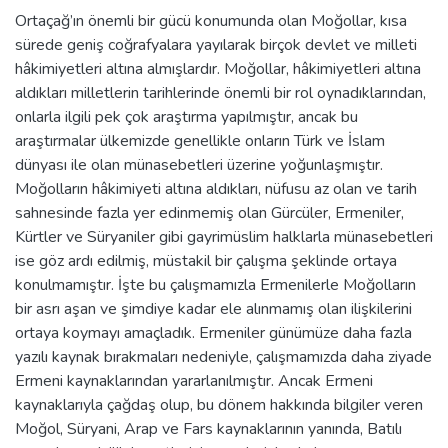
Ortaçağ’ın önemli bir gücü konumunda olan Moğollar, kısa
sürede geniş coğrafyalara yayılarak birçok devlet ve milleti
hâkimiyetleri altına almışlardır. Moğollar, hâkimiyetleri altına
aldıkları milletlerin tarihlerinde önemli bir rol oynadıklarından,
onlarla ilgili pek çok araştırma yapılmıştır, ancak bu
araştırmalar ülkemizde genellikle onların Türk ve İslam
dünyası ile olan münasebetleri üzerine yoğunlaşmıştır.
Moğolların hâkimiyeti altına aldıkları, nüfusu az olan ve tarih
sahnesinde fazla yer edinmemiş olan Gürcüler, Ermeniler,
Kürtler ve Süryaniler gibi gayrimüslim halklarla münasebetleri
ise göz ardı edilmiş, müstakil bir çalışma şeklinde ortaya
konulmamıştır. İşte bu çalışmamızla Ermenilerle Moğolların
bir asrı aşan ve şimdiye kadar ele alınmamış olan ilişkilerini
ortaya koymayı amaçladık. Ermeniler günümüze daha fazla
yazılı kaynak bırakmaları nedeniyle, çalışmamızda daha ziyade
Ermeni kaynaklarından yararlanılmıştır. Ancak Ermeni
kaynaklarıyla çağdaş olup, bu dönem hakkında bilgiler veren
Moğol, Süryani, Arap ve Fars kaynaklarının yanında, Batılı