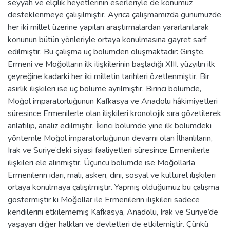
seyyah ve elçilik heyetlerinin eserleriyle de konumuz
desteklenmeye çalışılmıştır. Ayrıca çalışmamızda günümüzde
her iki millet üzerine yapılan araştırmalardan yararlanılarak
konunun bütün yönleriyle ortaya konulmasına gayret sarf
edilmiştir. Bu çalışma üç bölümden oluşmaktadır: Girişte,
Ermeni ve Moğolların ilk ilişkilerinin başladığı XIII. yüzyılın ilk
çeyreğine kadarki her iki milletin tarihleri özetlenmiştir. Bir
asırlık ilişkileri ise üç bölüme ayrılmıştır. Birinci bölümde,
Moğol imparatorluğunun Kafkasya ve Anadolu hâkimiyetleri
süresince Ermenilerle olan ilişkileri kronolojik sıra gözetilerek
anlatılıp, analiz edilmiştir. İkinci bölümde yine ilk bölümdeki
yöntemle Moğol imparatorluğunun devamı olan İlhanlıların,
Irak ve Suriye’deki siyasi faaliyetleri süresince Ermenilerle
ilişkileri ele alınmıştır. Üçüncü bölümde ise Moğollarla
Ermenilerin idari, mali, askeri, dini, sosyal ve kültürel ilişkileri
ortaya konulmaya çalışılmıştır. Yapmış olduğumuz bu çalışma
göstermiştir ki Moğollar ile Ermenilerin ilişkileri sadece
kendilerini etkilememiş Kafkasya, Anadolu, Irak ve Suriye’de
yaşayan diğer halkları ve devletleri de etkilemiştir. Çünkü