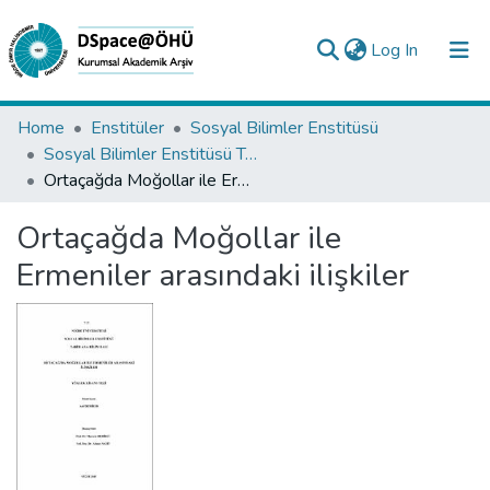
(current)
Log In
Collections
Home
Enstitüler
Sosyal Bilimler Enstitüsü
Sosyal Bilimler Enstitüsü Tez Koleksiyonu
All of DSpace
Ortaçağda Moğollar ile Ermeniler arasındaki ilişkiler
Statistics
Ortaçağda Moğollar ile
Analyze
Ermeniler arasındaki ilişkiler
Request/Question