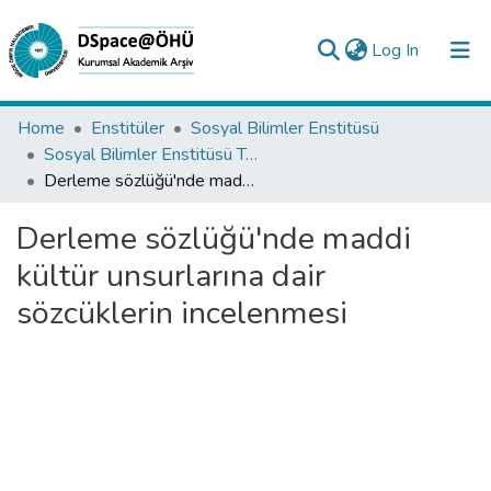
(current)
Log In
Collections
Home
Enstitüler
Sosyal Bilimler Enstitüsü
Sosyal Bilimler Enstitüsü Tez Koleksiyonu
All of DSpace
Derleme sözlüğü'nde maddi kültür unsurlarına dair sözcüklerin incelenmesi
Statistics
Derleme sözlüğü'nde maddi
Analyze
kültür unsurlarına dair
Request/Question
sözcüklerin incelenmesi