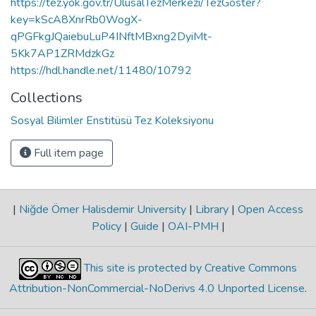
https://tez.yok.gov.tr/UlusalTezMerkezi/TezGoster?
key=kScA8XnrRb0WogX-
qPGFkgJQaiebuLuP4INftMBxng2DyiMt-
5Kk7AP1ZRMdzkGz
https://hdl.handle.net/11480/10792
Collections
Sosyal Bilimler Enstitüsü Tez Koleksiyonu
Full item page
|
Niğde Ömer Halisdemir University
|
Library
|
Open Access
Policy
|
Guide
|
OAI-PMH
|
This site is protected by Creative Commons
Attribution-NonCommercial-NoDerivs 4.0 Unported License
.