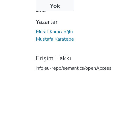
Tarih
Yok
2017
Yazarlar
Murat Karacaoğlu
Mustafa Karatepe
Erişim Hakkı
info:eu-repo/semantics/openAccess