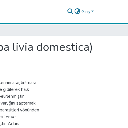
Giriş
a livia domestica)
rinin araştırılması
e gidilerek halk
lirlenmiştir.
 varlığını saptamak
 parazitleri yönünden
cinler ve
ıştır. Adana