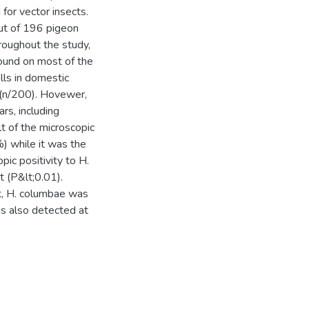
for vector insects.
ut of 196 pigeon
oughout the study,
found on most of the
lls in domestic
 (n/200). Hovewer,
rs, including
 of the microscopic
) while it was the
pic positivity to H.
 (P&lt;0.01).
at, H. columbae was
s also detected at