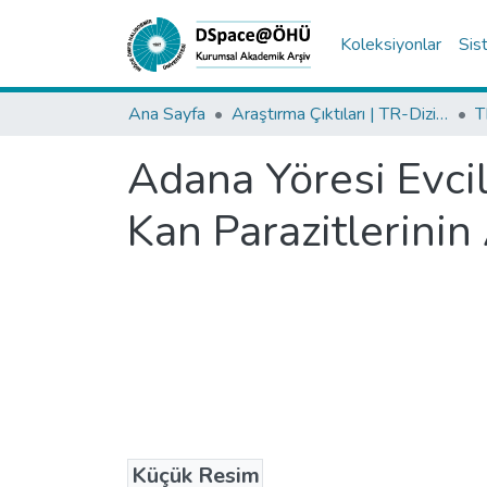
Koleksiyonlar
Sis
Ana Sayfa
Araştırma Çıktıları | TR-Dizin | WoS | Scopus | PubMed
Adana Yöresi Evci
Kan Parazitlerinin 
Küçük Resim