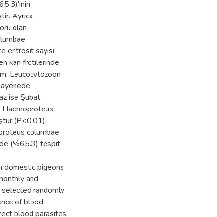
5.3)'inin
ir. Ayrıca
örü olan
olumbae
 eritrosit sayısı
en kan frotilerinde
ium, Leucocytozoon
muayenede
az ise Şubat
dan Haemoproteus
uştur (P<0.01).
oproteus columbae
de (%65.3) tespit
in domestic pigeons
 monthly and
e selected randomly
ence of blood
ect blood parasites.