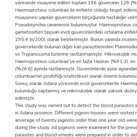
yöresinde muayene edilen toplam 196 güvercinin 128 (%6
Haemoproteus columbae ile enfekte olduğu tespit edilmişt
muayenesi yapılan güvercinlerin birçoğunda hastalığın vekt
Pseudolynchia canariensis bulunmuştur. Haemoproteus c
gametositleri taşıyan evcil güvercinlerdeki ortalama enfekte
295.4 (n/200) olarak belirlenmiştir. Bunun yanında incelen
güvercinlerde bulunan diğer kan parazitlerinden Plasmod
ve Trypanosoma türlerine rastlanmamıştır. Mikroskobik 
Haemoproteus columbae'ye en fazla Haziran (%91.3), en 
(%26.6) ayında rastlanmıştır. Güvercinlerde aylar açısın
columbae'nin pozitifliği istatistiksel olarak önemli bulunm
Sonuç olarak Adana yöresinde evcil güvercinlerde Haem
bulunduğu saptanmış ve mikroskobik olarak yüksek düzey
edilmiştir.
This study was carried out to detect the blood parasites 
in Adana province. Different pigeon-houses were visited
anverage of twenty pigeons older than one year old wer
during the study. All pigeons were examined for the pres
parasites and blood smears were prepared in order to det