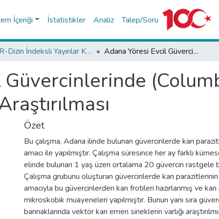
tem İçeriği
İstatistikler
Analiz
Talep/Soru
TR-Dizin İndeksli Yayınlar Koleksiyonu
Adana Yöresi Evcil Güvercinlerinde (Columba livia domestica) Kan Parazitlerinin Araştırılması
l Güvercinlerinde (Columb
Araştırılması
Özet
Bu çalışma, Adana ilinde bulunan güvercinlerde kan parazitle
amacı ile yapılmıştır. Çalışma süresince her ay farklı kümes
elinde bulunan 1 yaş üzeri ortalama 20 güvercin rastgele be
Çalışma grubunu oluşturan güvercinlerde kan parazitlerinin
amacıyla bu güvercinlerden kan frotileri hazırlanmış ve kan
mikroskobik muayeneleri yapılmıştır. Bunun yanı sıra güver
barınaklarında vektör kan emen sineklerin varlığı araştırılm