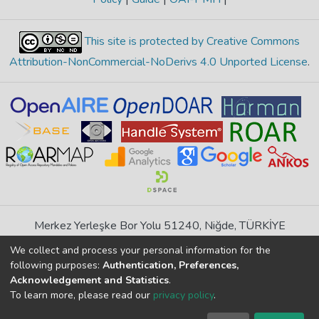
This site is protected by Creative Commons
Attribution-NonCommercial-NoDerivs 4.0 Unported License
.
Merkez Yerleşke Bor Yolu 51240, Niğde, TÜRKİYE
If you find any errors in content please report us
We collect and process your personal information for the
following purposes:
Authentication, Preferences,
Acknowledgement and Statistics
.
DSpace 7.6.1, Powered by
İdeal DSpace
To learn more, please read our
privacy policy
.
DSpace software
copyright © 2002-2026
LYRASIS