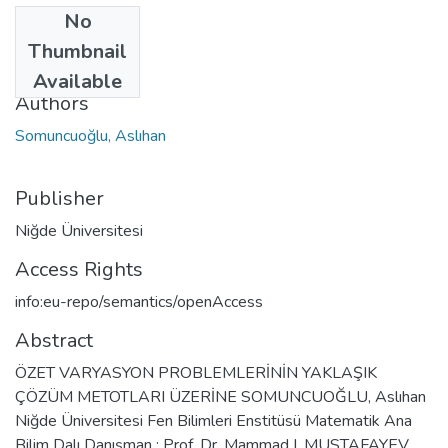
No
Date
Thumbnail
2001
Available
Authors
Somuncuoğlu, Aslıhan
Publisher
Niğde Üniversitesi
Access Rights
info:eu-repo/semantics/openAccess
Abstract
ÖZET VARYASYON PROBLEMLERİNİN YAKLAŞIK
ÇÖZÜM METOTLARI ÜZERİNE SOMUNCUOĞLU, Aslıhan
Niğde Üniversitesi Fen Bilimleri Enstitüsü Matematik Ana
Bilim Dalı Danışman : Prof. Dr. Mammad I. MUSTAFAYEV