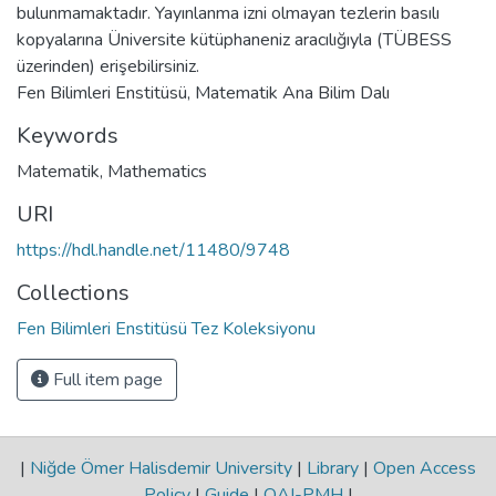
bulunmamaktadır. Yayınlanma izni olmayan tezlerin basılı
kopyalarına Üniversite kütüphaneniz aracılığıyla (TÜBESS
üzerinden) erişebilirsiniz.
Fen Bilimleri Enstitüsü, Matematik Ana Bilim Dalı
Keywords
Matematik
,
Mathematics
URI
https://hdl.handle.net/11480/9748
Collections
Fen Bilimleri Enstitüsü Tez Koleksiyonu
Full item page
|
Niğde Ömer Halisdemir University
|
Library
|
Open Access
Policy
|
Guide
|
OAI-PMH
|