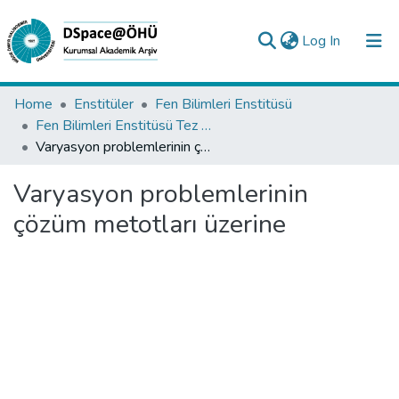
(current)
Log In
Collections
Home
Enstitüler
Fen Bilimleri Enstitüsü
Fen Bilimleri Enstitüsü Tez Koleksiyonu
All of DSpace
Varyasyon problemlerinin çözüm metotları üzerine
Statistics
Varyasyon problemlerinin
Analyze
çözüm metotları üzerine
Request/Question