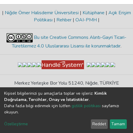
|
Niğde Ömer Halisdemir Üniversitesi
|
Kütüphane
|
Açık Erişim
Politikası
|
Rehber
|
OAI-PMH
|
Bu site Creative Commons Alıntı-Gayri Ticari-
Türetilemez 4.0 Uluslararası Lisansı ile korunmaktadır
.
Merkez Yerleşke Bor Yolu 51240, Niğde, TÜRKİYE
İçerikte herhangi bir hata görürseniz lütfen bize bildirin
Kişisel bilgilerinizi şu amaçlarla toplar ve işleriz:
Kimlik
Doğrulama, Tercihler, Onay ve İstatistikler
.
Daha fazla bilgi edinmek için lütfen
gizlilik politikası
sayfamızı
DSpace 7.6.1, Powered by
İdeal DSpace
okuyun.
DSpace yazılımı
telif hakkı © 2002-2026
LYRASIS
Çerez
Gizlilik
Son Kullanıcı
Geri
Özelleştirme
Reddet
Tamam
Ayarları
Politikası
Sözleşmesi
Bildirim