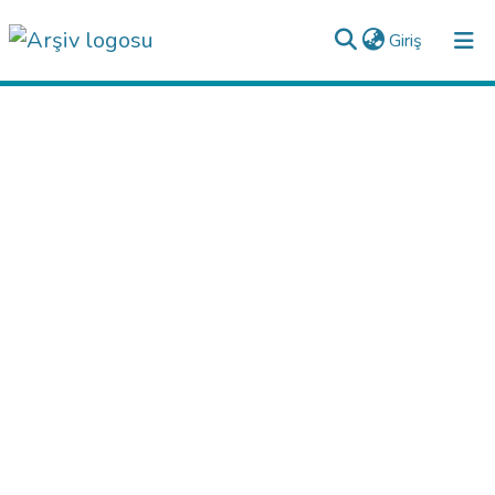
(current)
Giriş
Analiz
Talep/Soru