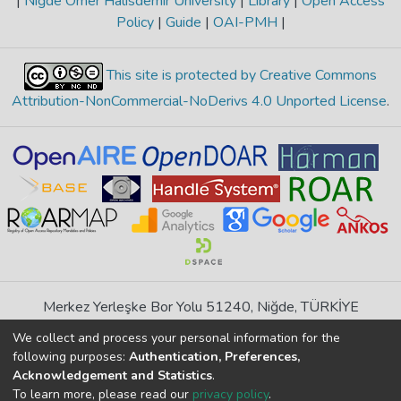
|
Niğde Ömer Halisdemir University
|
Library
|
Open Access
Policy
|
Guide
|
OAI-PMH
|
This site is protected by Creative Commons
Attribution-NonCommercial-NoDerivs 4.0 Unported License
.
Merkez Yerleşke Bor Yolu 51240, Niğde, TÜRKİYE
If you find any errors in content please report us
We collect and process your personal information for the
following purposes:
Authentication, Preferences,
Acknowledgement and Statistics
.
DSpace 7.6.1, Powered by
İdeal DSpace
To learn more, please read our
privacy policy
.