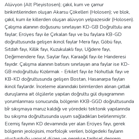
Alüvyon (Alt Pleyistosen); çakıl, kum ve çamur
birikintilerinden oluşan Akarsu Çökelleri (Holosen); ve blok,
çakıl, kum ile killerden oluşan alüvyon yelpazesidir (Holosen).
Çalışma alanının doğusunu sınırlayan KD-GB Doğrultulu ana
faylar; Erciyes fayı ile Çırkalan fayı ve bu faylara KB-GD
doğrultusunda gelişen ikincil faylar Mera fayı, Göbü fayı,
Sıtdah fayı, Killik fayı, Kuzukulaklı fayı, Uğdere fayı,
Değirmendere fayı, Saylar fayı, Karaağıl fayı ile Handeresi
fayıdır. Çalışma alanının batısını sınırlayan ana faylar ise KD-
GB mdoğrultulu Kızılırmak - Erkilet fayı ile Nohutluk fayı ve
KB-KD doğrultusunda gelişen Bostan, Hasanarpa fayları
ikincil faylardır. İnceleme alanındaki birimlerden alınan çatlak
duruşlarına ait ölçülerle yapılan doğrultu gül diyagramının
yorumlanması sonucunda, bölgenin KKB-GGD doğrultusunda
bîr sıkışmaya maruz kaldığı ve yöredeki tektonik yapılarında
bu sıkışma doğrultusunda uyum sağladıkları belirlenmiştir.
Ecemiş fayının KD devamında yer alan Erciyes fayı, gerek
bölgenin jeolojisini, morfolojik verileri, bölgedeki fayların
oluşturduğu yapısal düzen ve gerekse tarihsel deprem