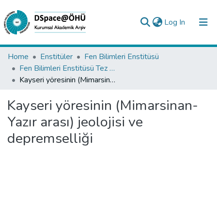
(current)
Log In
Collections
Home
Enstitüler
Fen Bilimleri Enstitüsü
Fen Bilimleri Enstitüsü Tez Koleksiyonu
All of DSpace
Kayseri yöresinin (Mimarsinan-Yazır arası) jeolojisi ve depremselliği
Statistics
Kayseri yöresinin (Mimarsinan-
Analyze
Yazır arası) jeolojisi ve
Request/Question
depremselliği