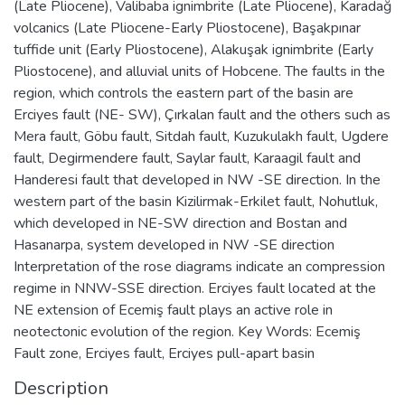
(Late Pliocene), Valibaba ignimbrite (Late Pliocene), Karadağ
volcanics (Late Pliocene-Early Pliostocene), Başakpınar
tuffide unit (Early Pliostocene), Alakuşak ignimbrite (Early
Pliostocene), and alluvial units of Hobcene. The faults in the
region, which controls the eastern part of the basin are
Erciyes fault (NE- SW), Çırkalan fault and the others such as
Mera fault, Göbu fault, Sitdah fault, Kuzukulakh fault, Ugdere
fault, Degirmendere fault, Saylar fault, Karaagil fault and
Handeresi fault that developed in NW -SE direction. In the
western part of the basin Kizilirmak-Erkilet fault, Nohutluk,
which developed in NE-SW direction and Bostan and
Hasanarpa, system developed in NW -SE direction
Interpretation of the rose diagrams indicate an compression
regime in NNW-SSE direction. Erciyes fault located at the
NE extension of Ecemiş fault plays an active role in
neotectonic evolution of the region. Key Words: Ecemiş
Fault zone, Erciyes fault, Erciyes pull-apart basin
Description