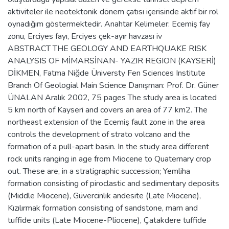
aktiviteler ile neotektonik dönem çatısı içerisinde aktif bir rol
oynadığım göstermektedir. Anahtar Kelimeler: Ecemiş fay
zonu, Erciyes fayı, Erciyes çek-ayır havzası iv
ABSTRACT THE GEOLOGY AND EARTHQUAKE RISK
ANALYSIS OF MİMARSİNAN- YAZIR REGION (KAYSERİ)
DİKMEN, Fatma Niğde Üniversty Fen Sciences Institute
Branch Of Geologial Main Science Danışman: Prof. Dr. Güner
ÜNALAN Aralık 2002, 75 pages The study area is located
5 km north of Kayseri and covers an area of 77 km2. The
northeast extension of the Ecemiş fault zone in the area
controls the development of strato volcano and the
formation of a pull-apart basin. In the study area different
rock units ranging in age from Miocene to Quaternary crop
out. These are, in a stratigraphic succession; Yemliha
formation consisting of piroclastic and sedimentary deposits
(Middle Miocene), Güvercinlik andesite (Late Miocene),
Kızılırmak formation consisting of sandstone, marn and
tuffide units (Late Miocene-Pliocene), Çatakdere tuffide