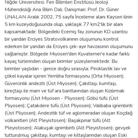
Niğde Üniversitesi. Fen Bilimleri Enstitüsü Jeoloji
Mühendisliği Ana Bilim Dalı. Danışman: Prof. Dr. Güner
ÜNALAN Aralık 2002, 75 sayfa İnceleme alanı Kayseri ilinin
5 km kuzeydoğusunda olup, yaklaşık 77 km2'lik bir alanı
kapsamaktadır. Bölgedeki Ecemiş fay zonunun KD uzantısı
bir yandan Erciyes Stratovolkanının oluşumunu kontrol
ederken bir yandan da Erciyes çek-ayır havzasının oluşumunu
sağlamıştır. Bölgede Miyosen'den Kuvaterner'e kadar farklı
kayaç türlerinden oluşan birimler yüzeylemektedir. Bu
birimler yaşlıdan - gence doğru sırasıyla; Piroklastik lav ve
çökel kayalar içeren Yemliha formasyonu (Orta Miyosen);
Güvercinlik andeziti (Üst Miyosen); Çakıltaşı, kumtaşı,
kireçtaşı ile marn ve tüf ara bantlarından oluşan Kızılırmak
formasyonu (Üst Miyosen - Pliyosen); Göbü tüfü (Üst
Pliyosen); Çatakdere tüfü (Üst Pliyosen); Valibaba ignimbiriti
(Üst Pliyosen); Andezitik tüf ve aglomeradan oluşan Koçdağ
volkanitleri (Alt Pleyistosen); Başakpınar tüfü (Alt
Pleyistosen); Alakuşak ignimbiriti (Alt Pleyistosen); gevşek
tutturulmuş çakıltaşı, kumtaşı ve kiltaşlarından oluşan Eski