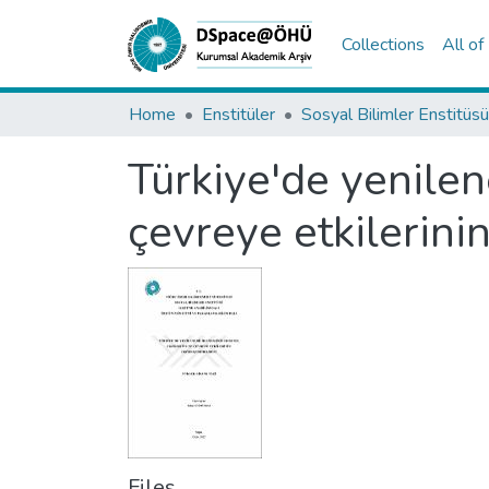
Collections
All o
Home
Enstitüler
Sosyal Bilimler Enstitüsü
Türkiye'de yenilen
çevreye etkilerini
Files