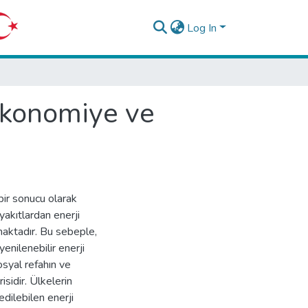
Log In
 ekonomiye ve
ir sonucu olarak
 yakıtlardan enerji
maktadır. Bu sebeple,
enilenebilir enerji
osyal refahın ve
sidir. Ülkelerin
dilebilen enerji