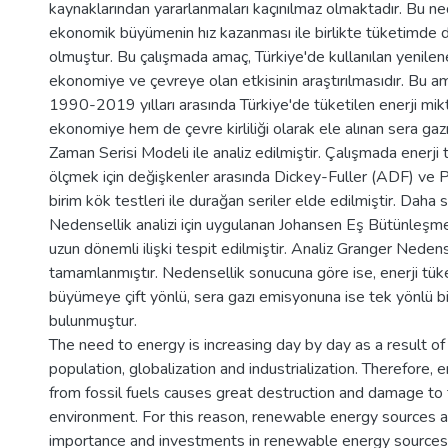
kaynaklarından yararlanmaları kaçınılmaz olmaktadır. Bu ne
ekonomik büyümenin hız kazanması ile birlikte tüketimde 
olmuştur. Bu çalışmada amaç, Türkiye'de kullanılan yenileneb
ekonomiye ve çevreye olan etkisinin araştırılmasıdır. Bu 
1990-2019 yılları arasında Türkiye'de tüketilen enerji mik
ekonomiye hem de çevre kirliliği olarak ele alınan sera gaz
Zaman Serisi Modeli ile analiz edilmiştir. Çalışmada enerji t
ölçmek için değişkenler arasında Dickey-Fuller (ADF) ve P
birim kök testleri ile durağan seriler elde edilmiştir. Daha
Nedensellik analizi için uygulanan Johansen Eş Bütünleşme
uzun dönemli ilişki tespit edilmiştir. Analiz Granger Nedensel
tamamlanmıştır. Nedensellik sonucuna göre ise, enerji tü
büyümeye çift yönlü, sera gazı emisyonuna ise tek yönlü bir 
bulunmuştur.
The need to energy is increasing day by day as a result of
population, globalization and industrialization. Therefore,
from fossil fuels causes great destruction and damage to 
environment. For this reason, renewable energy sources a
importance and investments in renewable energy sources a