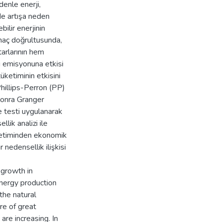
denle enerji,
de artışa neden
ilir enerjinin
amaç doğrultusunda,
tarlarının hem
ı emisyonuna etkisi
üketiminin etkisini
hillips-Perron (PP)
 sonra Granger
 testi uygulanarak
lik analizi ile
ketiminden ekonomik
nedensellik ilişkisi
 growth in
 energy production
the natural
re of great
re increasing. In