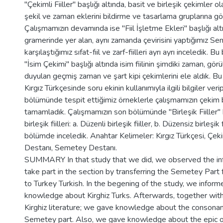
"Çekimli Fiiller" başlığı altında, basit ve birleşik çekimler ol
şekil ve zaman eklerini bildirme ve tasarlama gruplarına gö
Çalışmamızın devamında ise "Fiil İşletme Ekleri" başlığı alt
gramerinde yer alan, aynı zamanda çevirisini yaptığımız 
karşılaştığımız sıfat-fıil ve zarf-fiilleri ayrı ayrı inceledik
"İsim Çekimi" başlığı altında isim fiilinin şimdiki zaman, gö
duyulan geçmiş zaman ve şart kipi çekimlerini ele aldık. 
Kırgız Türkçesinde soru ekinin kullanımıyla ilgili bilgiler ve
bölümünde tespit ettiğimiz örneklerle çalışmamızın çekim
tamamladık. Çalışmamızın son bölümünde "Birleşik Fiiller" b
birleşik fiilleri: a. Düzenli birleşik fiiller, b. Düzensiz birleşik
bölümde inceledik. Anahtar Kelimeler: Kırgız Türkçesi, Çekim
Destanı, Semetey Destanı.
SUMMARY In that study that we did, we observed the inf
take part in the section by transferring the Semetey Part 
to Turkey Turkish. In the begening of the study, we infor
knowledge about Kirghiz Turks. Afterwards, together with 
Kirghiz literature; we gave knowledge about the consonan 
Semetey part. Also, we gave knowledge about the epic of