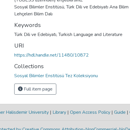
(TÜBESS üzerinden) erişebilirsiniz.
Sosyal Bilimler Enstitüsü, Türk Dili ve Edebiyatı Ana Bilim
Lehçeleri Bilim Dalı
Keywords
Türk Dili ve Edebiyatı
,
Turkish Language and Literature
URI
https://hdl.handle.net/11480/10872
Collections
Sosyal Bilimler Enstitüsü Tez Koleksiyonu
Full item page
r Halisdemir University
|
Library
|
Open Access Policy
|
Guide
|
protected by Creative Commons Attribution-NonCommercial-NoDe