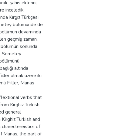
arak, şahıs eklerini,
re inceledik.
ında Kırgız Türkçesi
Semetey bölümünde de
. Bu bölümün devamında
rülen geçmiş zaman,
Bu bölümün sonunda
rip Semetey
 bölümünü
aşlığı altında
 fiiller olmak üzere iki
li Fiiller, Manas
lextional verbs that
from Kirghiz Turkish
med general
Kirghiz Turkish and
charectereistics of
 Manas, the part of