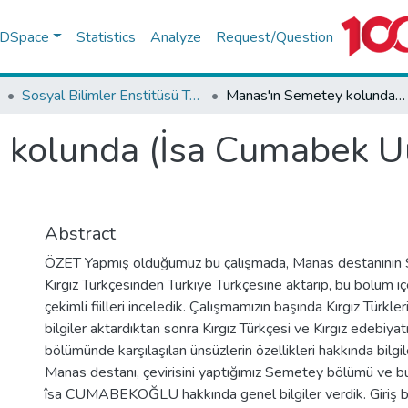
f DSpace
Statistics
Analyze
Request/Question
Sosyal Bilimler Enstitüsü Tez Koleksiyonu
Manas'ın Semetey kolunda (İsa Cumabek Uulu Varyantı) çekimli fiiller
kolunda (İsa Cumabek Uu
Abstract
ÖZET Yapmış olduğumuz bu çalışmada, Manas destanını
Kırgız Türkçesinden Türkiye Türkçesine aktarıp, bu bölüm iç
çekimli fiilleri inceledik. Çalışmamızın başında Kırgız Türkleri
bilgiler aktardıktan sonra Kırgız Türkçesi ve Kırgız edebiyat
bölümünde karşılaşılan ünsüzlerin özellikleri hakkında bilgil
Manas destanı, çevirisini yaptığımız Semetey bölümü ve bu
îsa CUMABEKOĞLU hakkında genel bilgiler verdik. Giriş 