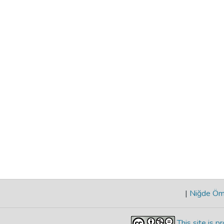
|
Niğde Öme
This site is 