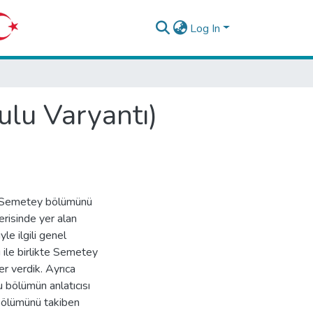
Log In
lu Varyantı)
n Semetey bölümünü
erisinde yer alan
yle ilgili genel
ı ile birlikte Semetey
er verdik. Ayrıca
 bölümün anlatıcısı
bölümünü takiben