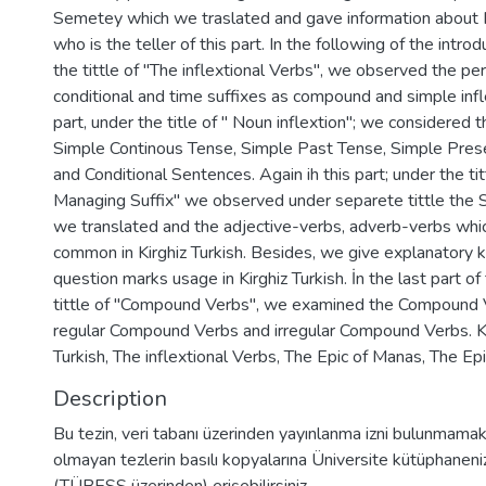
Semetey which we traslated and gave information about
who is the teller of this part. In the following of the introd
the tittle of "The inflextional Verbs", we observed the per
conditional and time suffixes as compound and simple inflex
part, under the title of " Noun inflextion"; we considered t
Simple Continous Tense, Simple Past Tense, Simple Pres
and Conditional Sentences. Again ih this part; under the tit
Managing Suffix" we observed under separete tittle the 
we translated and the adjective-verbs, adverb-verbs whic
common in Kirghiz Turkish. Besides, we give explanatory
question marks usage in Kirghiz Turkish. İn the last part of
tittle of "Compound Verbs", we examined the Compound V
regular Compound Verbs and irregular Compound Verbs. K
Turkish, The inflextional Verbs, The Epic of Manas, The Epi
Description
Bu tezin, veri tabanı üzerinden yayınlanma izni bulunmamakt
olmayan tezlerin basılı kopyalarına Üniversite kütüphaneniz 