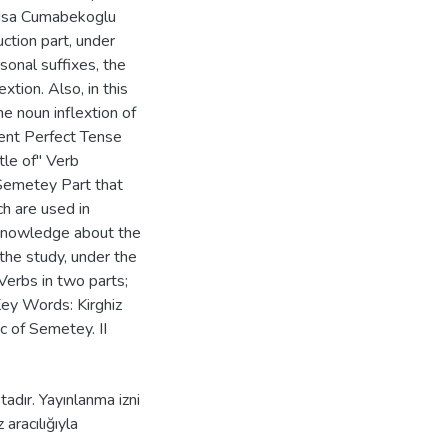
 Isa Cumabekoglu
uction part, under
sonal suffixes, the
tion. Also, in this
he noun inflextion of
ent Perfect Tense
tle of" Verb
Semetey Part that
h are used in
 knowledge about the
 the study, under the
erbs in two parts;
ey Words: Kirghiz
c of Semetey. II
adır. Yayınlanma izni
aracılığıyla