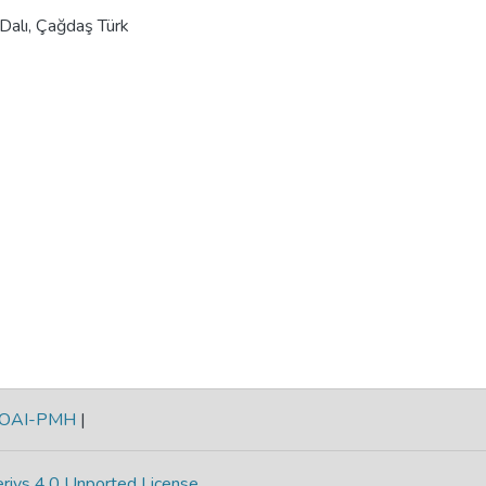
 Dalı, Çağdaş Türk
OAI-PMH
|
rivs 4.0 Unported License
.