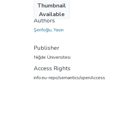
Date
Thumbnail
2003
Available
Authors
Şerifoğlu, Yasin
Publisher
Niğde Üniversitesi
Access Rights
info:eu-repo/semantics/openAccess