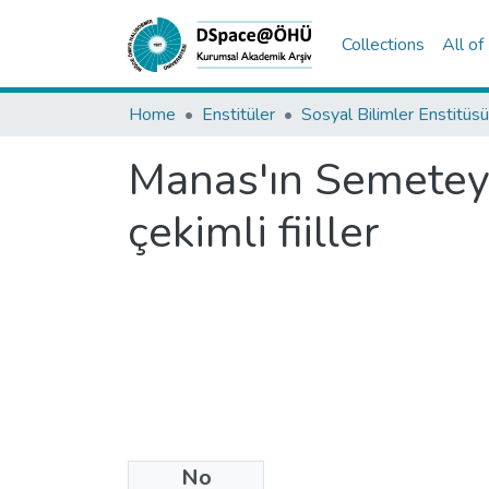
Collections
All o
Home
Enstitüler
Sosyal Bilimler Enstitüsü
Manas'ın Semetey 
çekimli fiiller
No