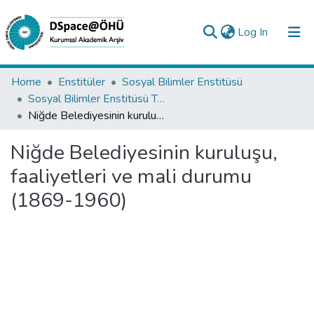
(current)
Log In
Collections
Home
Enstitüler
Sosyal Bilimler Enstitüsü
Sosyal Bilimler Enstitüsü Tez Koleksiyonu
All of DSpace
Niğde Belediyesinin kuruluşu, faaliyetleri ve mali durumu (1869-1960)
Statistics
Niğde Belediyesinin kuruluşu,
Analyze
faaliyetleri ve mali durumu
Request/Question
(1869-1960)