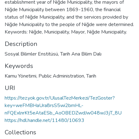
establishment year of Niğde Municipality, the mayors of
Niğde Municipality between 1869-1960, the financial
status of Niğde Municipality, and the services provided by
Niğde Municipality to the people of Niğde were determined.
Keywords: Niğde, Municipality, Mayor, Niğde Municipality.
Description
Sosyal Bilimler Enstitüsü, Tarih Ana Bilim Dalı
Keywords
Kamu Yönetimi
,
Public Administration
,
Tarih
URI
https://tez.yok.gov.tr/UlusalTezMerkezi/TezGoster?
key=weFMBHaUra8rsS5wi2bmHL-
nFQExlnrKt5eAtaESb_AoOBEDZwdJw048wJ3jT_8U
https://hdl.handle.net/11480/10693
Collections