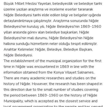
Büyük Millet Meclisi Yayınları, belediyecilik ve belediye tarihi
üzerine yazılan araştırma ve inceleme eserler taranarak
Niğde Belediyesi tarihi elde edilen bilgi ve belgeler ışığında
detaylandırılmaya çalışılmıştır. Araştırma sonucunda Niğde
Belediyesi'nin kuruluş yılı, Niğde Belediyesi'nin 1869-1960
yılları arasında görev alan belediye başkanları, Niğde
Belediyesi'nin mali durumu, Niğde Belediyesi'nin Niğde
halkına sunduğu hizmetlerin neler olduğu tespit edilmiştir.
Anahtar Kelimeler: Niğde, Belediye, Belediye Başkanı,
Niğde Belediyesi.
The establishment of the municipal organization for the first
time in Niğde was encountered in 1869 in line with the
information obtained from the Konya Vilayet Salnames.
There are many academic researches and studies on the
history of Niğde. However, the research has been shaped in
this direction due to the small number of studies covering
the period between 1869-1960 on the history of Niğde
Municipality, which is accepted as the closest service and
local government organization to the people and has served