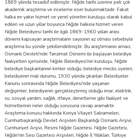
1869 yılında tesadüf edilmiştir. Niğde tarihi üzerine pek çok
akademik araştırma ve inceleme eser bulunmaktadır. Fakat
halka en yakın hizmet ve yerel yönetim kuruluşu olarak kabul
edilen ve uzun yıllar boyunca Niğde halkına hizmet veren
Niğde Belediyesi tarihi ile ilgili 1869-1960 yılları arası
dönemi kapsayan araştırmaların sayısının az olması sebebiyle
araştırma bu yönde şekillendirilmiştir. Bu araştırmanın amacı;
Osmanlı Devleti'nde Tanzimat Dönemi ile başlayan belediye
faaliyetleri içerisinde, Niğde Belediyesi'nin kuruluşu, Niğde
belediye başkanlarının kimler olduğu, belediye meclis üyeleri,
belediyenin mali durumu, 1930 yılında çıkarılan Belediyeler
Kanunu sonrasında Niğde Belediyesi'nde yaşanan
değişimler, belediyenin gerçekleştirmiş olduğu imar, elektrik,
su, sosyal yardım, sağlık, itfaiye, denetleme gibi faaliyet ve
hizmetlerinin neler olduğu sorusuna cevap aramaktır.
Araştırma konusu hakkında Konya Vilayet Salnameleri,
Cumhurbaşkanlığı Devlet Arşivleri Başkanlığı Osmanlı Arşivi,
Cumhuriyet Arşivi, Resmi Niğde Gazetesi, Niğde Gazetesi,
Niğde'nin Sesi Gazetesi Arşivleri, Niğde İl Yıllıkları, Türkiye