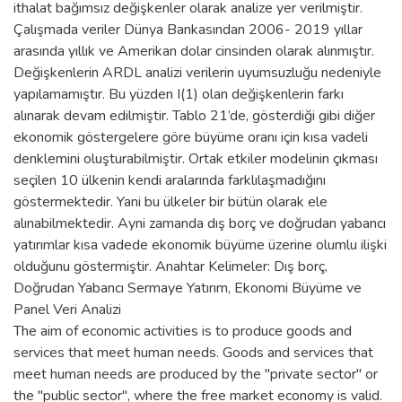
ithalat bağımsız değişkenler olarak analize yer verilmiştir.
Çalışmada veriler Dünya Bankasından 2006- 2019 yıllar
arasında yıllık ve Amerikan dolar cinsinden olarak alınmıştır.
Değişkenlerin ARDL analizi verilerin uyumsuzluğu nedeniyle
yapılamamıştır. Bu yüzden I(1) olan değişkenlerin farkı
alınarak devam edilmiştir. Tablo 21’de, gösterdiği gibi diğer
ekonomik göstergelere göre büyüme oranı için kısa vadeli
denklemini oluşturabilmiştir. Ortak etkiler modelinin çıkması
seçilen 10 ülkenin kendi aralarında farklılaşmadığını
göstermektedir. Yani bu ülkeler bir bütün olarak ele
alınabilmektedir. Ayni zamanda dış borç ve doğrudan yabancı
yatırımlar kısa vadede ekonomik büyüme üzerine olumlu ilişki
olduğunu göstermiştir. Anahtar Kelimeler: Dış borç,
Doğrudan Yabancı Sermaye Yatırım, Ekonomi Büyüme ve
Panel Veri Analizi
The aim of economic activities is to produce goods and
services that meet human needs. Goods and services that
meet human needs are produced by the "private sector" or
the "public sector", where the free market economy is valid.