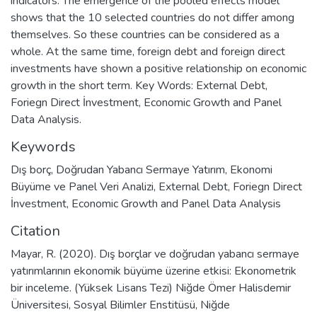
indicators. The emergence of the pooled effects model
shows that the 10 selected countries do not differ among
themselves. So these countries can be considered as a
whole. At the same time, foreign debt and foreign direct
investments have shown a positive relationship on economic
growth in the short term. Key Words: External Debt,
Foriegn Direct İnvestment, Economic Growth and Panel
Data Analysis.
Keywords
Dış borç
,
Doğrudan Yabancı Sermaye Yatırım
,
Ekonomi
Büyüme ve Panel Veri Analizi
,
External Debt
,
Foriegn Direct
İnvestment
,
Economic Growth and Panel Data Analysis
Citation
Mayar, R. (2020). Dış borçlar ve doğrudan yabancı sermaye
yatırımlarının ekonomik büyüme üzerine etkisi: Ekonometrik
bir inceleme. (Yüksek Lisans Tezi) Niğde Ömer Halisdemir
Üniversitesi, Sosyal Bilimler Enstitüsü, Niğde