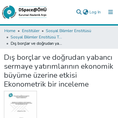
(current)
Log In
Collections
Home
Enstitüler
Sosyal Bilimler Enstitüsü
Sosyal Bilimler Enstitüsü Tez Koleksiyonu
All of DSpace
Dış borçlar ve doğrudan yabancı sermaye yatırımlarının ekonomik büyüme üzerine etkisi Ekonometrik bir inceleme
Statistics
Dış borçlar ve doğrudan yabancı
Analyze
sermaye yatırımlarının ekonomik
Request/Question
büyüme üzerine etkisi
Ekonometrik bir inceleme