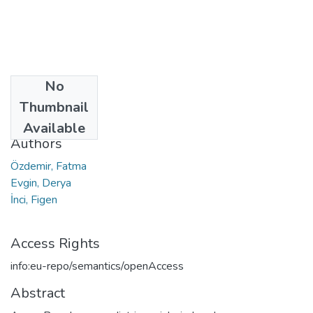
No
Date
Thumbnail
2022
Available
Authors
Özdemir, Fatma
Evgin, Derya
İnci, Figen
Access Rights
info:eu-repo/semantics/openAccess
Abstract