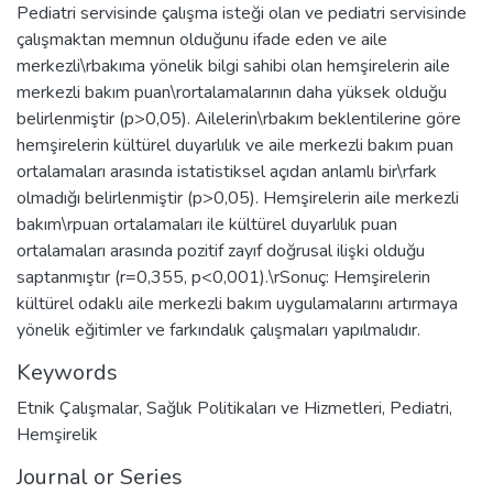
Pediatri servisinde çalışma isteği olan ve pediatri servisinde
çalışmaktan memnun olduğunu ifade eden ve aile
merkezli\rbakıma yönelik bilgi sahibi olan hemşirelerin aile
merkezli bakım puan\rortalamalarının daha yüksek olduğu
belirlenmiştir (p>0,05). Ailelerin\rbakım beklentilerine göre
hemşirelerin kültürel duyarlılık ve aile merkezli bakım puan
ortalamaları arasında istatistiksel açıdan anlamlı bir\rfark
olmadığı belirlenmiştir (p>0,05). Hemşirelerin aile merkezli
bakım\rpuan ortalamaları ile kültürel duyarlılık puan
ortalamaları arasında pozitif zayıf doğrusal ilişki olduğu
saptanmıştır (r=0,355, p<0,001).\rSonuç: Hemşirelerin
kültürel odaklı aile merkezli bakım uygulamalarını artırmaya
yönelik eğitimler ve farkındalık çalışmaları yapılmalıdır.
Keywords
Etnik Çalışmalar
,
Sağlık Politikaları ve Hizmetleri
,
Pediatri
,
Hemşirelik
Journal or Series