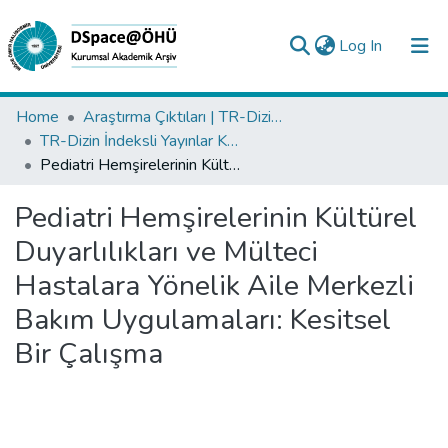
(current)
Log In
Collections
Home
Araştırma Çıktıları | TR-Dizin | WoS | Scopus | PubMed
TR-Dizin İndeksli Yayınlar Koleksiyonu
All of DSpace
Pediatri Hemşirelerinin Kültürel Duyarlılıkları ve Mülteci Hastalara Yönelik Aile Merkezli Bakım Uygulamaları: Kesitsel Bir Çalışma
Statistics
Pediatri Hemşirelerinin Kültürel
Analyze
Duyarlılıkları ve Mülteci
Request/Question
Hastalara Yönelik Aile Merkezli
Bakım Uygulamaları: Kesitsel
Bir Çalışma