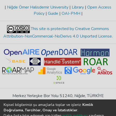
|
Niğde Ömer Halisdemir University
|
Library
|
Open Access
Policy
|
Guide
|
OAI-PMH
|
This site is protected by Creative Commons
Attribution-NonCommercial-NoDerivs 4.0 Unported License
.
Merkez Yerleşke Bor Yolu 51240, Niğde, TÜRKİYE
If you find any errors in content please report us
Kişisel bilgilerinizi şu amaçlarla toplar ve işleriz:
Kimlik
Doğrulama, Tercihler, Onay ve İstatistikler
.
Daha fazla bilgi edinmek için lütfen
gizlilik politikası
sayfamızı