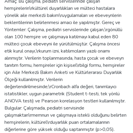
Amaç: Bu çalışma, pediatri servislerinde çalışan
hemşirelerin\rkültürel duyarlılıkları ve mülteci hastalara
yönelik aile merkezli bakım\ruygulamaları ve ebeveynlerin
beklentilerinin belirlenmesi amacı ile yapılmıştır. Gereç ve
Yöntemler: Çalışma, pediatri servislerinde çalışan,\rgönüllü
olan 100 hemşire ve çalışmaya katılmayı kabul eden 80
mülteci çocuk ebeveyni ile yürütülmüştür. Çalışma öncesi
etik kurul onayı,\rkurum izni, katılımcıların yazılı onamı
alınmıştır. Verilerin toplanmasında, hasta çocuk ve ebeveyn
tanıtım formu, hemşireler için kişisel\rbilgi formu, hemşireler
için Aile Merkezli Bakım Anketi ve Kültürlerarası Duyarlılık
Ölçeği kullanılmıştır. Verilerin
değerlendirilmesinde;\rCronbach alfa değeri, tanımlayıcı
istatistikler, uygun parametrik (Student t-testi, tek yönlü
ANOVA testi) ve Pearson korelasyon testleri kullanılmıştır.
Bulgular: Çalışmada, pediatri servisinde
çalışmaktan\rmemnun ve çalışmaya istekli olduğunu belirten
hemşirelerin, kültürel\rduyarlılık puan ortalamalarının
diğerlerine göre yüksek olduğu saptanmıştır (p>0,05).