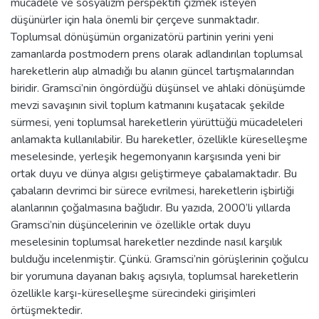
mücadele ve sosyalizm perspektifi çizmek isteyen
düşünürler için hala önemli bir çerçeve sunmaktadır.
Toplumsal dönüşümün organizatörü partinin yerini yeni
zamanlarda postmodern prens olarak adlandırılan toplumsal
hareketlerin alıp almadığı bu alanın güncel tartışmalarından
biridir. Gramsci’nin öngördüğü düşünsel ve ahlaki dönüşümde
mevzi savaşının sivil toplum katmanını kuşatacak şekilde
sürmesi, yeni toplumsal hareketlerin yürüttüğü mücadeleleri
anlamakta kullanılabilir. Bu hareketler, özellikle küreselleşme
meselesinde, yerleşik hegemonyanın karşısında yeni bir
ortak duyu ve dünya algısı geliştirmeye çabalamaktadır. Bu
çabaların devrimci bir sürece evrilmesi, hareketlerin işbirliği
alanlarının çoğalmasına bağlıdır. Bu yazıda, 2000’li yıllarda
Gramsci’nin düşüncelerinin ve özellikle ortak duyu
meselesinin toplumsal hareketler nezdinde nasıl karşılık
bulduğu incelenmiştir. Çünkü. Gramsci’nin görüşlerinin çoğulcu
bir yorumuna dayanan bakış açısıyla, toplumsal hareketlerin
özellikle karşı-küreselleşme sürecindeki girişimleri
örtüşmektedir.