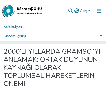
Giriş
Koleksiyonlar
Ana Sayfa
Araştırma Çıktıları | TR-Dizin | WoS | Scopus | PubMed
TR-Dizin İndeksli Yayınlar Koleksiyonu
Sistem İçeriği
2000’Lİ YILLARDA GRAMSCİ’Yİ ANLAMAK: ORTAK DUYUNUN KAYNAĞI OLARAK TOPLUMSAL HAREKETLERİN ÖNEMİ
İstatistikler
2000’Lİ YILLARDA GRAMSCİ’Yİ
Analiz
ANLAMAK: ORTAK DUYUNUN
Talep/Soru
KAYNAĞI OLARAK
TOPLUMSAL HAREKETLERİN
ÖNEMİ