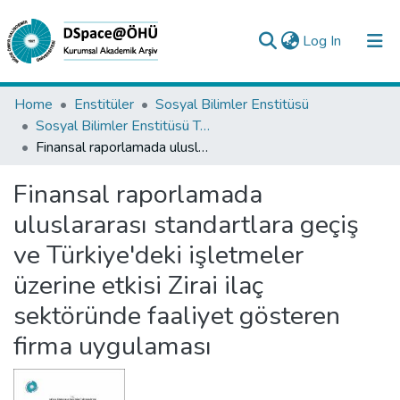
(current)
Log In
Collections
Home
Enstitüler
Sosyal Bilimler Enstitüsü
Sosyal Bilimler Enstitüsü Tez Koleksiyonu
All of DSpace
Finansal raporlamada uluslararası standartlara geçiş ve Türkiye'deki işletmeler üzerine etkisi Zirai ilaç sektöründe faaliyet gösteren firma uygulaması
Statistics
Finansal raporlamada
Analyze
uluslararası standartlara geçiş
Request/Question
ve Türkiye'deki işletmeler
üzerine etkisi Zirai ilaç
sektöründe faaliyet gösteren
firma uygulaması