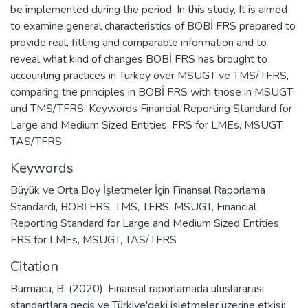
be implemented during the period. In this study, It is aimed
to examine general characteristics of BOBİ FRS prepared to
provide real, fitting and comparable information and to
reveal what kind of changes BOBİ FRS has brought to
accounting practices in Turkey over MSUGT ve TMS/TFRS,
comparing the principles in BOBİ FRS with those in MSUGT
and TMS/TFRS. Keywords Financial Reporting Standard for
Large and Medium Sized Entities, FRS for LMEs, MSUGT,
TAS/TFRS
Keywords
Büyük ve Orta Boy İşletmeler İçin Finansal Raporlama
Standardı
,
BOBİ FRS
,
TMS
,
TFRS
,
MSUGT
,
Financial
Reporting Standard for Large and Medium Sized Entities
,
FRS for LMEs
,
MSUGT
,
TAS/TFRS
Citation
Burmacu, B. (2020). Finansal raporlamada uluslararası
standartlara geçiş ve Türkiye'deki işletmeler üzerine etkisi: