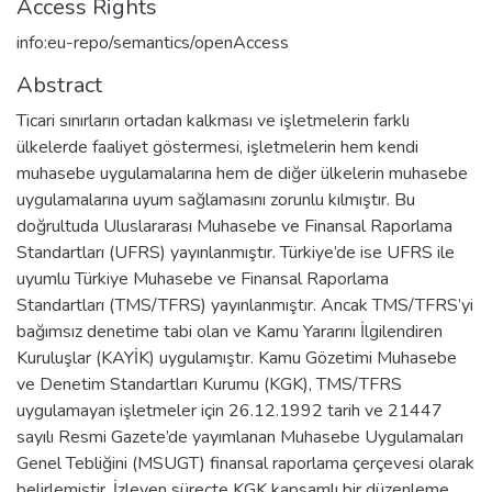
Access Rights
info:eu-repo/semantics/openAccess
Abstract
Ticari sınırların ortadan kalkması ve işletmelerin farklı
ülkelerde faaliyet göstermesi, işletmelerin hem kendi
muhasebe uygulamalarına hem de diğer ülkelerin muhasebe
uygulamalarına uyum sağlamasını zorunlu kılmıştır. Bu
doğrultuda Uluslararası Muhasebe ve Finansal Raporlama
Standartları (UFRS) yayınlanmıştır. Türkiye’de ise UFRS ile
uyumlu Türkiye Muhasebe ve Finansal Raporlama
Standartları (TMS/TFRS) yayınlanmıştır. Ancak TMS/TFRS’yi
bağımsız denetime tabi olan ve Kamu Yararını İlgilendiren
Kuruluşlar (KAYİK) uygulamıştır. Kamu Gözetimi Muhasebe
ve Denetim Standartları Kurumu (KGK), TMS/TFRS
uygulamayan işletmeler için 26.12.1992 tarih ve 21447
sayılı Resmi Gazete’de yayımlanan Muhasebe Uygulamaları
Genel Tebliğini (MSUGT) finansal raporlama çerçevesi olarak
belirlemiştir. İzleyen süreçte KGK kapsamlı bir düzenleme