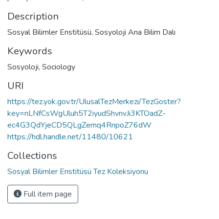
Description
Sosyal Bilimler Enstitüsü, Sosyoloji Ana Bilim Dalı
Keywords
Sosyoloji
,
Sociology
URI
https://tez.yok.gov.tr/UlusalTezMerkezi/TezGoster?
key=nLNfCsWgUluh5T2iyudShvnvJi3KTOadZ-
ec4G3QdYjeCD5QLgZemq4RnpoZ76dW
https://hdl.handle.net/11480/10621
Collections
Sosyal Bilimler Enstitüsü Tez Koleksiyonu
Full item page