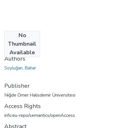
No
Date
Thumbnail
2023
Available
Authors
Soyluğan, Bahar
Publisher
Niğde Ömer Halisdemir Üniversitesi
Access Rights
info:eu-repo/semantics/openAccess
Abstract