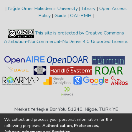
|
Niğde Ömer Halisdemir University
|
Library
|
Open Access
Policy
|
Guide
|
OAI-PMH
|
This site is protected by Creative Commons
Attribution-NonCommercial-NoDerivs 4.0 Unported License
.
Merkez Yerleşke Bor Yolu 51240, Niğde, TÜRKİYE
If you find any errors in content please report us
We collect and process your personal information for the
following purposes:
Authentication, Preferences,
Acknowledgement and Statistics
.