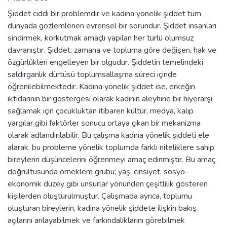
Şiddet ciddi bir problemdir ve kadına yönelik şiddet tüm
dünyada gözlemlenen evrensel bir sorundur. Şiddet insanları
sindirmek, korkutmak amaçlı yapılan her türlü olumsuz
davranıştır. Şiddet; zamana ve topluma göre değişen, hak ve
özgürlükleri engelleyen bir olgudur. Şiddetin temelindeki
saldırganlık dürtüsü toplumsallaşma süreci içinde
öğrenilebilmektedir. Kadına yönelik şiddet ise, erkeğin
iktidarının bir göstergesi olarak kadının aleyhine bir hiyerarşi
sağlamak için çocukluktan itibaren kültür, medya, kalıp
yargılar gibi faktörler sonucu ortaya çıkan bir mekanizma
olarak adlandırılabilir. Bu çalışma kadına yönelik şiddeti ele
alarak, bu probleme yönelik toplumda farklı niteliklere sahip
bireylerin düşüncelerini öğrenmeyi amaç edinmiştir. Bu amaç
doğrultusunda örneklem grubu; yaş, cinsiyet, sosyo-
ekonomik düzey gibi unsurlar yönünden çeşitlilik gösteren
kişilerden oluşturulmuştur. Çalışmada ayrıca, toplumu
oluşturan bireylerin, kadına yönelik şiddete ilişkin bakış
açılarını anlayabilmek ve farkındalıklarını görebilmek