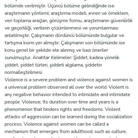
bölümde verilmiştir. Üçüncü bölüme gelindiğinde ise
araştırmanın yöntemi; araştırma modeli, evren ve örneklem,
veri toplama araçları, görüşme formu, araştırmanın güvenilirlik
ve geçerliliği, verilerin çözümlenmesi ve yorumlanması
anlatılmıştır. Çalışmanın dördüncü bölümünde bulgular ve
tartışma kısmı yer almıştır. Çalışmanın son bölümünde ise
konu genel bir şekilde ele alınmış ve bazı öneriler
sunulmuştur. Anahtar Kelimeler: Şiddet, kadına yönelik
şiddet, şiddet türleri, şiddeti algılama, şiddetin
normalleştirilmesi
Violence is a severe problem and violence against women is
a universal problem observed all over the world. Violent is
any negative behavior intended to intimidate and intimidate
people. Violence; Its duration over time and years is a
phenomenon that hinders rights and freedoms. Violent
attacks of aggression can be learned during the socialization
process. Violence against women can be called a
mechanism that emerges from adulthood, such as culture,