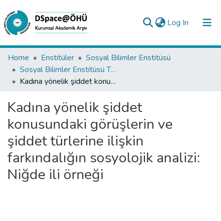
(current)
Log In
Collections
Home
Enstitüler
Sosyal Bilimler Enstitüsü
Sosyal Bilimler Enstitüsü Tez Koleksiyonu
All of DSpace
Kadına yönelik şiddet konusundaki görüşlerin ve şiddet türlerine ilişkin farkındalığın sosyolojik analizi: Niğde ili örneği
Statistics
Kadına yönelik şiddet
Analyze
konusundaki görüşlerin ve
Request/Question
şiddet türlerine ilişkin
farkındalığın sosyolojik analizi:
Niğde ili örneği