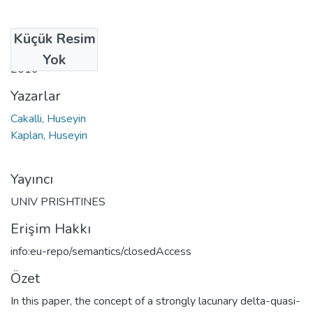
Küçük Resim
Tarih
Yok
2016
Yazarlar
Cakalli, Huseyin
Kaplan, Huseyin
Yayıncı
UNIV PRISHTINES
Erişim Hakkı
info:eu-repo/semantics/closedAccess
Özet
In this paper, the concept of a strongly lacunary delta-quasi-