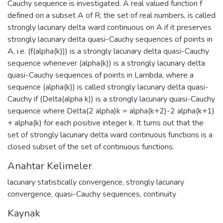
Cauchy sequence is investigated. A real valued function f
defined on a subset A of R, the set of real numbers, is called
strongly lacunary delta ward continuous on A if it preserves
strongly lacunary delta quasi-Cauchy sequences of points in
A, i.e. (f(alpha(k))) is a strongly lacunary delta quasi-Cauchy
sequence whenever (alpha(k)) is a strongly lacunary delta
quasi-Cauchy sequences of points in Lambda, where a
sequence (alpha(k)) is called strongly lacunary delta quasi-
Cauchy if (Delta(alpha k)) is a strongly lacunary quasi-Cauchy
sequence where Delta(2 alpha)k = alpha(k+2)-2 alpha(k+1)
+ alpha(k) for each positive integer k. It turns out that the
set of strongly lacunary delta ward continuous functions is a
closed subset of the set of continuous functions.
Anahtar Kelimeler
lacunary statistically convergence
,
strongly lacunary
convergence
,
quasi-Cauchy sequences
,
continuity
Kaynak