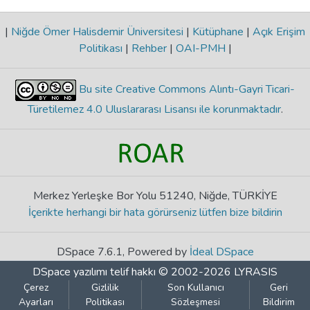
|
Niğde Ömer Halisdemir Üniversitesi
|
Kütüphane
|
Açık Erişim
Politikası
|
Rehber
|
OAI-PMH
|
Bu site Creative Commons Alıntı-Gayri Ticari-
Türetilemez 4.0 Uluslararası Lisansı ile korunmaktadır
.
Merkez Yerleşke Bor Yolu 51240, Niğde, TÜRKİYE
İçerikte herhangi bir hata görürseniz lütfen bize bildirin
DSpace 7.6.1, Powered by
İdeal DSpace
DSpace yazılımı
telif hakkı © 2002-2026
LYRASIS
Çerez
Gizlilik
Son Kullanıcı
Geri
Ayarları
Politikası
Sözleşmesi
Bildirim