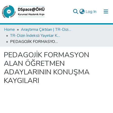
(current)
Log In
Collections
Home
Araştırma Çıktıları | TR-Dizin | WoS | Scopus | PubMed
TR-Dizin İndeksli Yayınlar Koleksiyonu
All of DSpace
PEDAGOJİK FORMASYON ALAN ÖĞRETMEN ADAYLARININ KONUŞMA KAYGILARI
Statistics
PEDAGOJİK FORMASYON
Analyze
ALAN ÖĞRETMEN
Request/Question
ADAYLARININ KONUŞMA
KAYGILARI