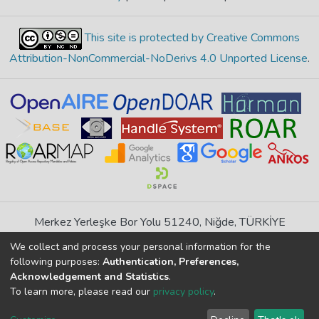
This site is protected by Creative Commons
Attribution-NonCommercial-NoDerivs 4.0 Unported License
.
Merkez Yerleşke Bor Yolu 51240, Niğde, TÜRKİYE
If you find any errors in content please report us
We collect and process your personal information for the
following purposes:
Authentication, Preferences,
Acknowledgement and Statistics
.
DSpace 7.6.1, Powered by
İdeal DSpace
To learn more, please read our
privacy policy
.
DSpace software
copyright © 2002-2026
LYRASIS
Cookie
Privacy
End User
Send