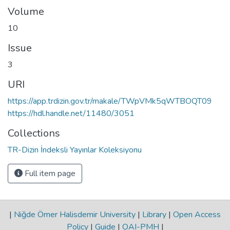
Volume
10
Issue
3
URI
https://app.trdizin.gov.tr/makale/TWpVMk5qWTBOQT09
https://hdl.handle.net/11480/3051
Collections
TR-Dizin İndeksli Yayınlar Koleksiyonu
Full item page
|
Niğde Ömer Halisdemir University
|
Library
|
Open Access
Policy
|
Guide
|
OAI-PMH
|