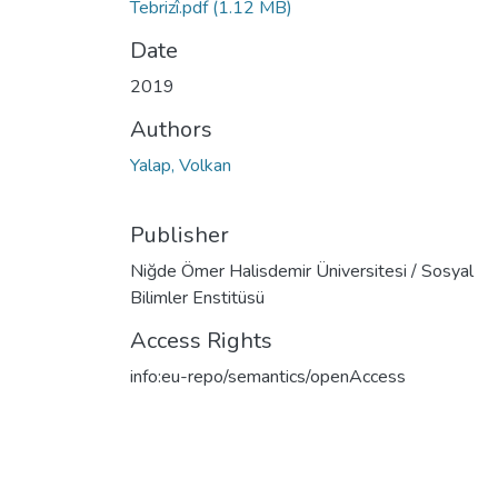
Tebrizî.pdf
(1.12 MB)
Date
2019
Authors
Yalap, Volkan
Publisher
Niğde Ömer Halisdemir Üniversitesi / Sosyal
Bilimler Enstitüsü
Access Rights
info:eu-repo/semantics/openAccess