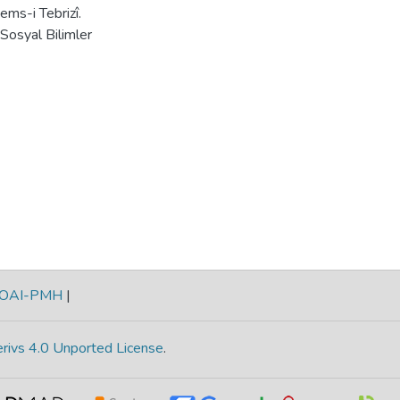
ems-i Tebrizî.
Sosyal Bilimler
OAI-PMH
|
rivs 4.0 Unported License
.