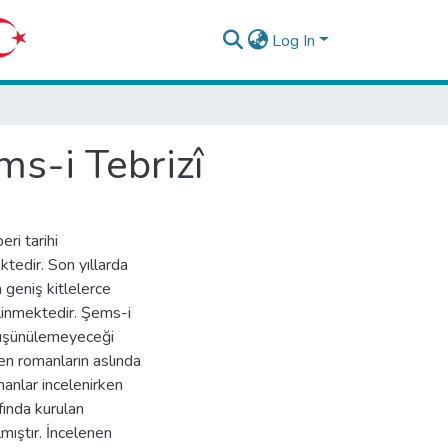
Log In
ms-i Tebrizî
ri tarihi
ktedir. Son yıllarda
 geniş kitlelerce
ilinmektedir. Şems-i
 düşünülemeyeceği
n romanların aslında
manlar incelenirken
ında kurulan
mıştır. İncelenen