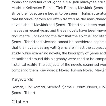
romanların konuları kendi içinde ele alışları mukayese edile
Anahtar Kelimeler: Roman, Türk Romanı, Mevlânâ, Şems-i 
Since the novel genre began to be seen in Turkish literatu
that historical heroes are often treated as the main charac
novels about Mevlânâ and Şems-i Tebrizî have been read 
masses in recent years and these novels have been viewed
documents. Considering the fact that the spiritual and liter
Şems-i Tebrîzi and Mevlana cannot be considered separatel
that the novels dealing with Şems are in fact the subject o
study, while examining novels, the biography of Şems and 
established around this biography were tried to be compa
historical reality. The subjects of the novels examined w
comparing them. Key words: Novel, Turkish Novel, Mevlân
Keywords
Roman
,
Türk Romanı
,
Mevlânâ
,
Şems-i Tebrizî
,
Novel
,
Turk
Şems-i Tebrizî
Citation