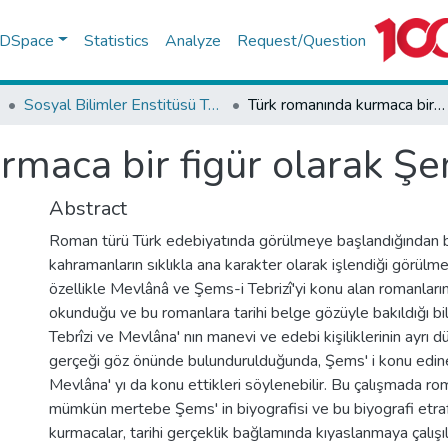
f DSpace
Statistics
Analyze
Request/Question
Sosyal Bilimler Enstitüsü Tez Koleksiyonu
Türk romanında kurmaca bir figür olarak Şems-i Tebrizî
maca bir figür olarak Şe
Abstract
Roman türü Türk edebiyatında görülmeye başlandığından be
kahramanların sıklıkla ana karakter olarak işlendiği görülme
özellikle Mevlânâ ve Şems-i Tebrizî'yi konu alan romanların
okunduğu ve bu romanlara tarihi belge gözüyle bakıldığı b
Tebrîzi ve Mevlâna' nın manevi ve edebi kişiliklerinin ayrı
gerçeği göz önünde bulundurulduğunda, Şems' i konu edine
Mevlâna' yı da konu ettikleri söylenebilir. Bu çalışmada ro
mümkün mertebe Şems' in biyografisi ve bu biyografi etraf
kurmacalar, tarihi gerçeklik bağlamında kıyaslanmaya çalışıl