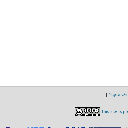
|
Niğde Öme
This site is 