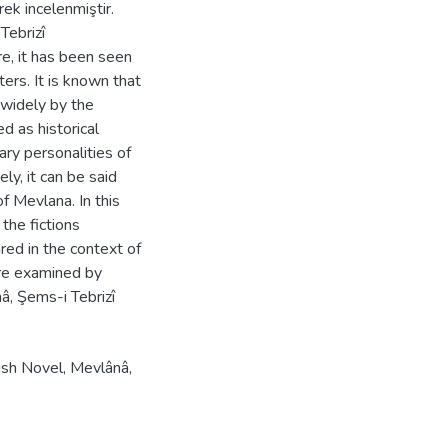
rek incelenmiştir.
Tebrizî
re, it has been seen
ters. It is known that
widely by the
 as historical
ary personalities of
y, it can be said
f Mevlana. In this
the fictions
red in the context of
ere examined by
â, Şems-i Tebrizî
ish Novel
,
Mevlânâ
,