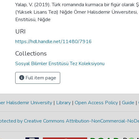
Yalap, V. (2019). Türk romanında kurmaca bir figür olarak Ş
(Yüksek Lisans Tezi) Niğde Ömer Halisdemir Üniversitesi, 
Enstitüsü, Niğde
URI
https://hdl.handle.net/11480/7916
Collections
Sosyal Bilimler Enstitüsü Tez Koleksiyonu
Full item page
r Halisdemir University
|
Library
|
Open Access Policy
|
Guide
|
protected by Creative Commons Attribution-NonCommercial-NoDe