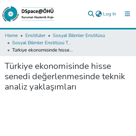
(current)
Log In
Collections
Home
Enstitüler
Sosyal Bilimler Enstitüsü
Sosyal Bilimler Enstitüsü Tez Koleksiyonu
All of DSpace
Türkiye ekonomisinde hisse senedi değerlenmesinde teknik analiz yaklaşımları
Statistics
Türkiye ekonomisinde hisse
Analyze
senedi değerlenmesinde teknik
Request/Question
analiz yaklaşımları