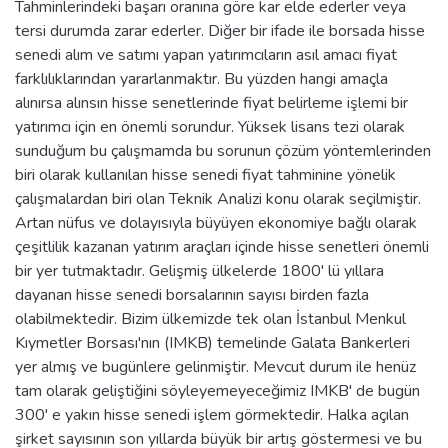
Tahminlerindeki başarı oranına göre kar elde ederler veya
tersi durumda zarar ederler. Diğer bir ifade ile borsada hisse
senedi alım ve satımı yapan yatırımcıların asıl amacı fiyat
farklılıklarından yararlanmaktır. Bu yüzden hangi amaçla
alınırsa alınsın hisse senetlerinde fiyat belirleme işlemi bir
yatırımcı için en önemli sorundur. Yüksek lisans tezi olarak
sunduğum bu çalışmamda bu sorunun çözüm yöntemlerinden
biri olarak kullanılan hisse senedi fiyat tahminine yönelik
çalışmalardan biri olan Teknik Analizi konu olarak seçilmiştir.
Artan nüfus ve dolayısıyla büyüyen ekonomiye bağlı olarak
çeşitlilik kazanan yatırım araçları içinde hisse senetleri önemli
bir yer tutmaktadır. Gelişmiş ülkelerde 1800' lü yıllara
dayanan hisse senedi borsalarının sayısı birden fazla
olabilmektedir. Bizim ülkemizde tek olan İstanbul Menkul
Kıymetler Borsası'nın (IMKB) temelinde Galata Bankerleri
yer almış ve bugünlere gelinmiştir. Mevcut durum ile henüz
tam olarak geliştiğini söyleyemeyeceğimiz IMKB' de bugün
300' e yakın hisse senedi işlem görmektedir. Halka açılan
şirket sayısının son yıllarda büyük bir artış göstermesi ve bu