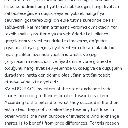
hisse senedinin hangi fiyattan alınabileceğini, hangi fiyattan
satılabileceğini, en düşük veya en yüksek hangi fiyat
seviyesini gösterebildiği için elde tutma sürecinde de kar
sağlayarak, kar marjının artmasına yardımcı olmaktadır. Yani
teknik analiz, şirketlerle ya da sektörlerle ilgili bilanço
gerçeklerini ve verilerini dikkate almaksızın, doğrudan
piyasada oluşan geçmiş fiyat verilerim dikkate alarak, bu
fiyat grafikleri üzerinde yapılan istatistik ve çizgi
çalışmalarının sonucudur ve fiyatların ne yöne gitmekte
olduğunu, hangi fiyat seviyelerinde yükseliş ya da düşüşlerin
duraklama, hatta geri dönme olasılığının arttığını tespit
etmeye yöneliktir diyebiliriz.
XV ABSTRACT Investors of the stock exchange trade
shares according to their estimates toward near term.
According to the extend to what they succeed in the their
estimates, they profit or else they lose any to it lose. In
other words, the main purpose of investors who exchange
shares, is to benefit from price differences. For this reason,