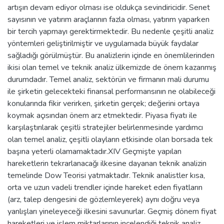
artışın devam ediyor olması ise oldukça sevindiricidir. Senet
sayısının ve yatırım araçlarının fazla olması, yatırım yaparken
bir tercih yapmayı gerektirmektedir. Bu nedenle çeşitli analiz
yöntemleri geliştirilmiştir ve uygulamada büyük faydalar
sağladığı görülmüştür. Bu analizlerin içinde en önemlilerinden
ikisi olan temel ve teknik analiz ülkemizde de önem kazanmış
durumdadır. Temel analiz, sektörün ve firmanın mali durumu
ile şirketin gelecekteki finansal performansının ne olabileceği
konularında fikir verirken, şirketin gerçek; değerini ortaya
koymak açısından önem arz etmektedir. Piyasa fiyatı ile
karşılaştırılarak çeşitli stratejiler belirlenmesinde yardımcı
olan temel analiz, çeşitli olayların etkisinde olan borsada tek
başına yeterli olamamaktadır.XIV Geçmişte yapılan
hareketlerin tekrarlanacağı ilkesine dayanan teknik analizin
temelinde Dow Teorisi yatmaktadır. Teknik analistler kısa,
orta ve uzun vadeli trendler içinde hareket eden fiyatların
(arz, talep dengesini de gözlemleyerek) aynı doğru veya
yanlışları yineleyeceği ilkesini savunurlar. Geçmiş dönem fiyat
hareketleri ve işlem miktarlarının incelendiği teknik analiz,