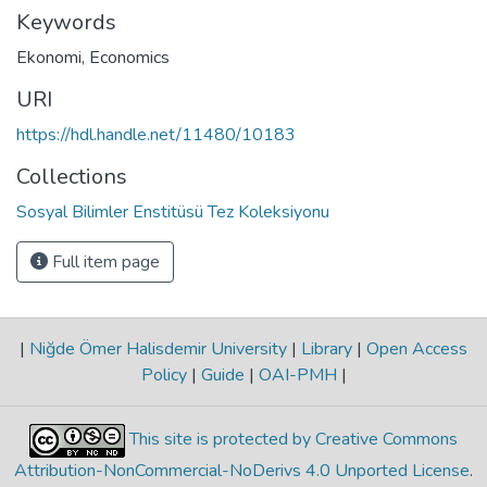
Keywords
Ekonomi
,
Economics
URI
https://hdl.handle.net/11480/10183
Collections
Sosyal Bilimler Enstitüsü Tez Koleksiyonu
Full item page
|
Niğde Ömer Halisdemir University
|
Library
|
Open Access
Policy
|
Guide
|
OAI-PMH
|
This site is protected by Creative Commons
Attribution-NonCommercial-NoDerivs 4.0 Unported License
.