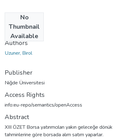
No
Date
Thumbnail
2002
Available
Authors
Uzuner, Birol
Publisher
Niğde Üniversitesi
Access Rights
info:eu-repo/semantics/openAccess
Abstract
XIII ÖZET Borsa yatırımcıları yakın geleceğe dönük
tahminlerine göre borsada alım satım yaparlar.