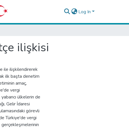
Log In
çe ilişkisi
 ile ilişkilendirerek
rak ilk başta denetim
etiminin amaç,
ye'de vergi
ı yabancı ülkelerin de
ğı, Gelir İdaresi
ulamasındaki görevli
mde Türkiye'de vergi
e gerçekleşmelerinin