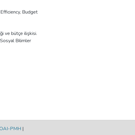
,
Efficiency
,
Budget
i ve bütçe ilişkisi.
Sosyal Bilimler
OAI-PMH
|