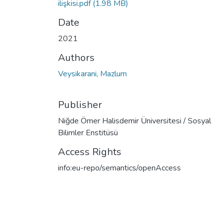
ilişkisi.pdf
(1.98 MB)
Date
2021
Authors
Veysikarani, Mazlum
Publisher
Niğde Ömer Halisdemir Üniversitesi / Sosyal
Bilimler Enstitüsü
Access Rights
info:eu-repo/semantics/openAccess