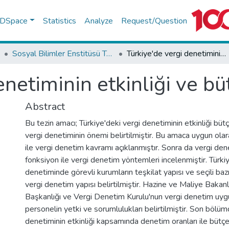
f DSpace
Statistics
Analyze
Request/Question
Sosyal Bilimler Enstitüsü Tez Koleksiyonu
Türkiye'de vergi denetiminin etkinliği ve bütçe ilişkisi
netiminin etkinliği ve büt
Abstract
Bu tezin amacı; Türkiye'deki vergi denetiminin etkinliği bütçe
vergi denetiminin önemi belirtilmiştir. Bu amaca uygun ola
ile vergi denetim kavramı açıklanmıştır. Sonra da vergi den
fonksiyon ile vergi denetim yöntemleri incelenmiştir. Türki
denetiminde görevli kurumların teşkilat yapısı ve seçili baz
vergi denetim yapısı belirtilmiştir. Hazine ve Maliye Bakanlı
Başkanlığı ve Vergi Denetim Kurulu'nun vergi denetim uyg
personelin yetki ve sorumlulukları belirtilmiştir. Son bölü
denetiminin etkinliği kapsamında denetim oranları ile bütç