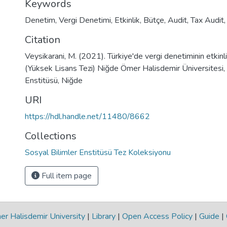
Keywords
Denetim
,
Vergi Denetimi
,
Etkinlik
,
Bütçe
,
Audit
,
Tax Audit
Citation
Veysikarani, M. (2021). Türkiye'de vergi denetiminin etkinliğ
(Yüksek Lisans Tezi) Niğde Ömer Halisdemir Üniversitesi, 
Enstitüsü, Niğde
URI
https://hdl.handle.net/11480/8662
Collections
Sosyal Bilimler Enstitüsü Tez Koleksiyonu
Full item page
r Halisdemir University
|
Library
|
Open Access Policy
|
Guide
|