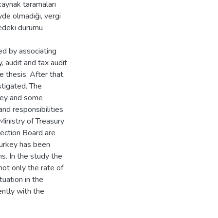
 kaynak taramaları
yde olmadığı, vergi
çedeki durumu
ted by associating
y, audit and tax audit
 thesis. After that,
stigated. The
urkey and some
and responsibilities
Ministry of Treasury
ection Board are
 Turkey has been
s. In the study the
ot only the rate of
ituation in the
ntly with the