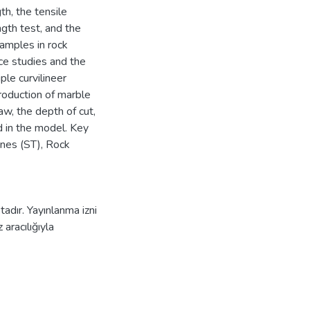
th, the tensile
gth test, and the
amples in rock
nce studies and the
ple curvilineer
roduction of marble
aw, the depth of cut,
 in the model. Key
ines (ST), Rock
adır. Yayınlanma izni
aracılığıyla