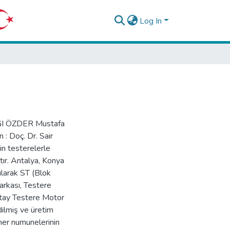
Log In
I ÖZDER Mustafa
: Doç. Dr. Sair
 testerelerle
ıştır. Antalya, Konya
ılarak ST (Blok
arkası, Testere
atay Testere Motor
dilmiş ve üretim
mer numunelerinin