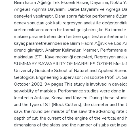
Birim hacim Ağırlığı, Tek Eksenli Basınç Dayanımı, Nokta 
Angeles Aşınma Dayanımı, Darbe Dayanımı ve Agrega Da
deneyleri yapılmıştır. Daha sonra fabrika performans ölçüml
deney sonuçları çok katlı regresyon analizi ile değerlendir
üretim miktarını veren bir formül geliştirilmiştir. Bu formül
makine parametrelerinden testere çapı, testere ilerleme hız
kayaç parametrelerinden ise Birim Hacim Ağırlık ve Los 
direnci girmiştir. Anahtar Kelimeler: Mermer, Performans a
makinaları (ST), Kaya mekaniği deneyleri, Regresyon analizi
SUMMARY SAWABILITY OF MARBLES ÖZDER Mustafa
University Graduate School of Naturel and Applied Scie
Geological Engineering Supervisor : Associate Prof. Dr
October 2002, 94 pages This study is involved in develo
sawability of marbles. Performance studies were done in
located in Antalya, Konya and Kayseri. During these studi
and the type of ST (Block Cutters), the diameter and the 
saw, the round per minute of the saw, the advancing rate 
depth of cut, the current of the engine of the vertical and 
dimensions of the slabs and the number of slabs cut in pe