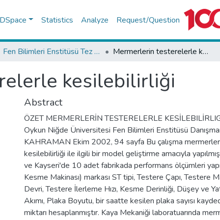
f DSpace
Statistics
Analyze
Request/Question
Fen Bilimleri Enstitüsü Tez Koleksiyonu
Mermerlerin testerelerle kesilebilirliği
lerle kesilebilirliği
Abstract
ÖZET MERMERLERİN TESTERELERLE KESİLEBILİRLIG
Oykun Niğde Üniversitesi Fen Bilimleri Enstitüsü Danışman 
KAHRAMAN Ekim 2002, 94 sayfa Bu çalışma mermerlerin
kesilebilirliği ile ilgili bir model geliştirme amacıyla yapılm
ve Kayseri'de 10 adet fabrikada performans ölçümleri yap
Kesme Makinası) markası ST tipi, Testere Çapı, Testere M
Devri, Testere İlerleme Hızı, Kesme Derinliği, Düşey ve Y
Akımı, Plaka Boyutu, bir saatte kesilen plaka sayısı kayde
miktarı hesaplanmıştır. Kaya Mekaniği laboratuarında mer