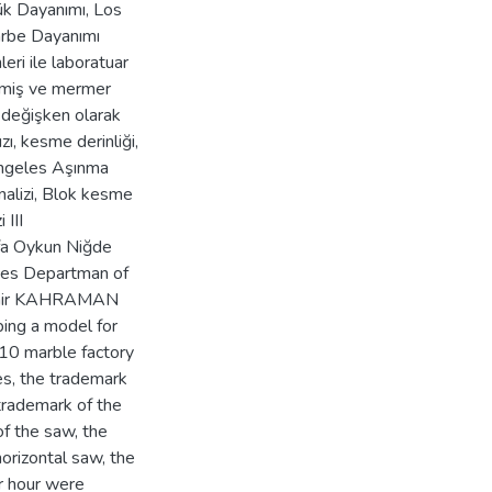
Yük Dayanımı, Los
rbe Dayanımı
eri ile laboratuar
ilmiş ve mermer
e değişken olarak
ı, kesme derinliği,
Angeles Aşınma
nalizi, Blok kesme
 III
 Oykun Niğde
nces Departman of
. Sair KAHRAMAN
ping a model for
 10 marble factory
es, the trademark
trademark of the
of the saw, the
horizontal saw, the
r hour were