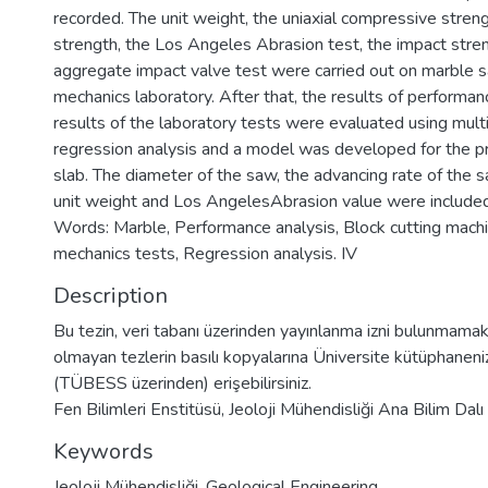
recorded. The unit weight, the uniaxial compressive streng
strength, the Los Angeles Abrasion test, the impact stren
aggregate impact valve test were carried out on marble s
mechanics laboratory. After that, the results of performa
results of the laboratory tests were evaluated using multi
regression analysis and a model was developed for the p
slab. The diameter of the saw, the advancing rate of the s
unit weight and Los AngelesAbrasion value were included
Words: Marble, Performance analysis, Block cutting mach
mechanics tests, Regression analysis. IV
Description
Bu tezin, veri tabanı üzerinden yayınlanma izni bulunmamakt
olmayan tezlerin basılı kopyalarına Üniversite kütüphaneniz 
(TÜBESS üzerinden) erişebilirsiniz.
Fen Bilimleri Enstitüsü, Jeoloji Mühendisliği Ana Bilim Dalı
Keywords
Jeoloji Mühendisliği
,
Geological Engineering