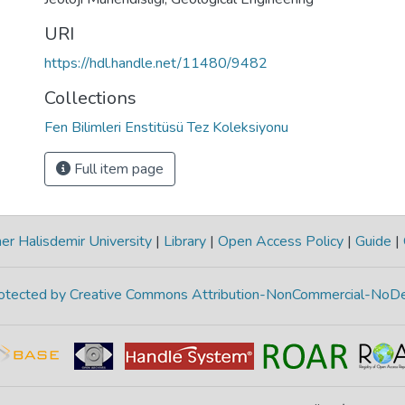
URI
https://hdl.handle.net/11480/9482
Collections
Fen Bilimleri Enstitüsü Tez Koleksiyonu
Full item page
r Halisdemir University
|
Library
|
Open Access Policy
|
Guide
|
protected by Creative Commons Attribution-NonCommercial-NoDe