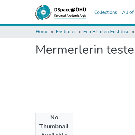
Collections
All o
Home
Enstitüler
Fen Bilimleri Enstitüsü
Mermerlerin testere
No
Date
Thumbnail
2002