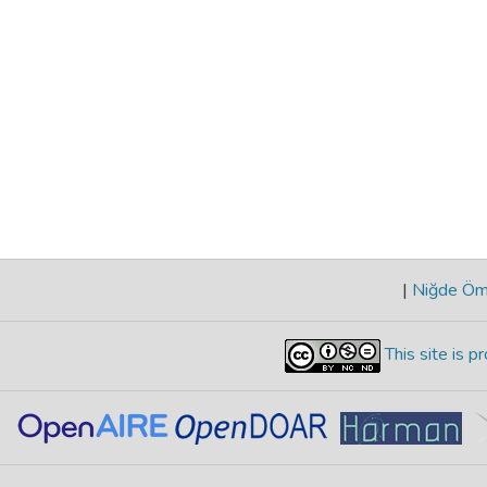
|
Niğde Öme
This site is 