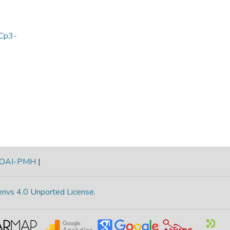
Cp3-
OAI-PMH
|
rivs 4.0 Unported License
.