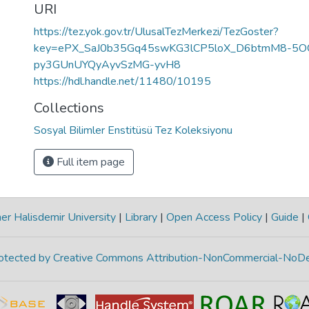
URI
https://tez.yok.gov.tr/UlusalTezMerkezi/TezGoster?
key=ePX_SaJ0b35Gq45swKG3lCP5loX_D6btmM8-5O
py3GUnUYQyAyvSzMG-yvH8
https://hdl.handle.net/11480/10195
Collections
Sosyal Bilimler Enstitüsü Tez Koleksiyonu
Full item page
r Halisdemir University
|
Library
|
Open Access Policy
|
Guide
|
protected by Creative Commons Attribution-NonCommercial-NoDe