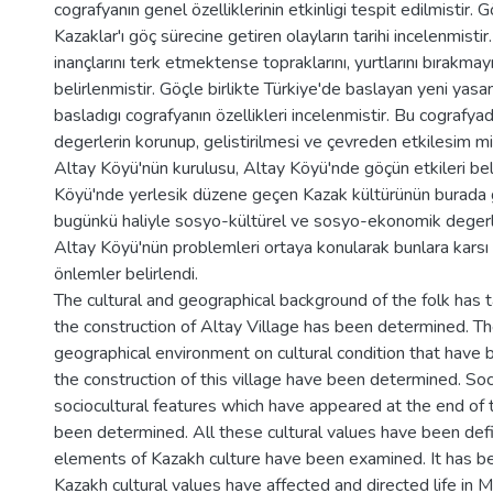
cografyanın genel özelliklerinin etkinligi tespit edilmistir. 
Kazaklar'ı göç sürecine getiren olayların tarihi incelenmistir. 
inançlarını terk etmektense topraklarını, yurtlarını bırakmayı
belirlenmistir. Göçle birlikte Türkiye'de baslayan yeni yas
basladıgı cografyanın özellikleri incelenmistir. Bu cografyad
degerlerin korunup, gelistirilmesi ve çevreden etkilesim mik
Altay Köyü'nün kurulusu, Altay Köyü'nde göçün etkileri beli
Köyü'nde yerlesik düzene geçen Kazak kültürünün burada g
bugünkü haliyle sosyo-kültürel ve sosyo-ekonomik degerler
Altay Köyü'nün problemleri ortaya konularak bunlara karsı 
önlemler belirlendi.
The cultural and geographical background of the folk has 
the construction of Altay Village has been determined. Th
geographical environment on cultural condition that have
the construction of this village have been determined. S
sociocultural features which have appeared at the end of t
been determined. All these cultural values have been defin
elements of Kazakh culture have been examined. It has 
Kazakh cultural values have affected and directed life in M