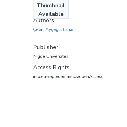
Date
Thumbnail
2006
Available
Authors
Çetin, Ayşegül Liman
Publisher
Niğde Üniversitesi
Access Rights
info:eu-repo/semantics/openAccess