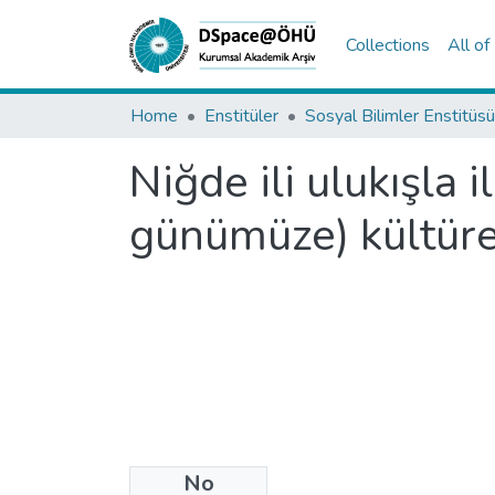
Collections
All o
Home
Enstitüler
Sosyal Bilimler Enstitüsü
Niğde ili ulukışla 
günümüze) kültüre
No