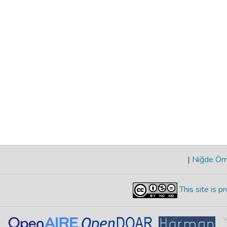
|
Niğde Öme
This site is 