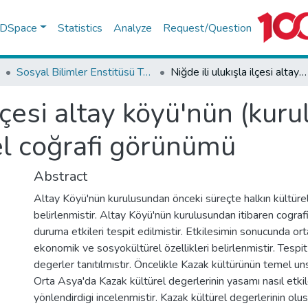
f DSpace
Statistics
Analyze
Request/Question
Sosyal Bilimler Enstitüsü Tez Koleksiyonu
Niğde ili ulukışla ilçesi altay köyü'nün (kuruluşundan günümüze) kültürel coğrafi görünümü
ilçesi altay köyü'nün (ku
l coğrafi görünümü
Abstract
Altay Köyü'nün kurulusundan önceki süreçte halkın kültürel
belirlenmistir. Altay Köyü'nün kurulusundan itibaren cografi
duruma etkileri tespit edilmistir. Etkilesimin sonucunda or
ekonomik ve sosyokültürel özellikleri belirlenmistir. Tespit
degerler tanıtılmıstır. Öncelikle Kazak kültürünün temel unsu
Orta Asya'da Kazak kültürel degerlerinin yasamı nasıl etkil
yönlendirdigi incelenmistir. Kazak kültürel degerlerinin ol