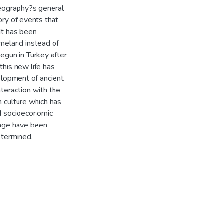
 geography?s general
ory of events that
It has been
meland instead of
begun in Turkey after
this new life has
elopment of ancient
nteraction with the
 culture which has
nd socioeconomic
lage have been
etermined.