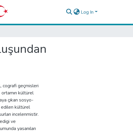
Log In
ruluşundan
, cografi geçmisleri
 ortamın kültürel
taya çıkan sosyo-
 edilen kültürel
rları incelenmistir.
edigi ve
usumunda yasanılan