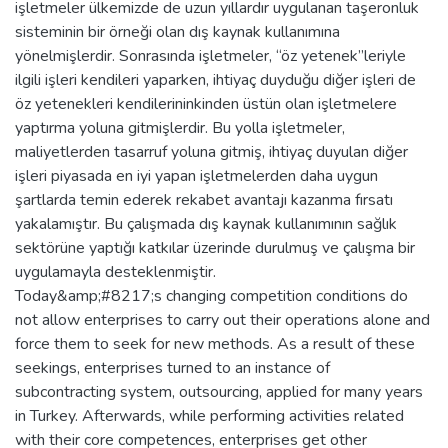
işletmeler ülkemizde de uzun yıllardır uygulanan taşeronluk
sisteminin bir örneği olan dış kaynak kullanımına
yönelmişlerdir. Sonrasında işletmeler, “öz yetenek”leriyle
ilgili işleri kendileri yaparken, ihtiyaç duyduğu diğer işleri de
öz yetenekleri kendilerininkinden üstün olan işletmelere
yaptırma yoluna gitmişlerdir. Bu yolla işletmeler,
maliyetlerden tasarruf yoluna gitmiş, ihtiyaç duyulan diğer
işleri piyasada en iyi yapan işletmelerden daha uygun
şartlarda temin ederek rekabet avantajı kazanma fırsatı
yakalamıştır. Bu çalışmada dış kaynak kullanımının sağlık
sektörüne yaptığı katkılar üzerinde durulmuş ve çalışma bir
uygulamayla desteklenmiştir.
Today&amp;#8217;s changing competition conditions do
not allow enterprises to carry out their operations alone and
force them to seek for new methods. As a result of these
seekings, enterprises turned to an instance of
subcontracting system, outsourcing, applied for many years
in Turkey. Afterwards, while performing activities related
with their core competences, enterprises get other