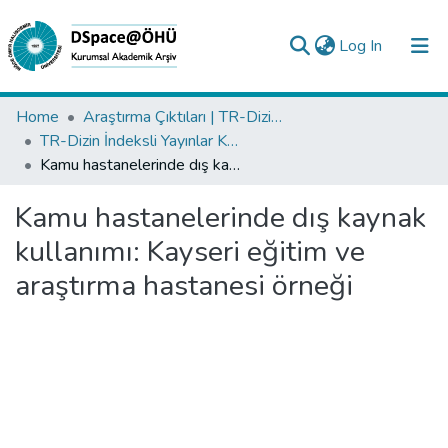
(current)
Log In
Collections
Home
Araştırma Çıktıları | TR-Dizin | WoS | Scopus | PubMed
TR-Dizin İndeksli Yayınlar Koleksiyonu
All of DSpace
Kamu hastanelerinde dış kaynak kullanımı: Kayseri eğitim ve araştırma hastanesi örneği
Statistics
Kamu hastanelerinde dış kaynak
Analyze
kullanımı: Kayseri eğitim ve
Request/Question
araştırma hastanesi örneği