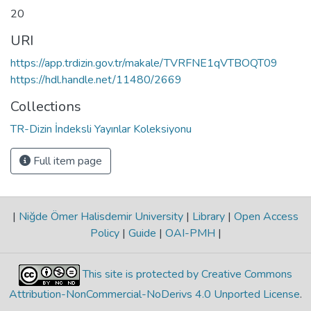
20
URI
https://app.trdizin.gov.tr/makale/TVRFNE1qVTBOQT09
https://hdl.handle.net/11480/2669
Collections
TR-Dizin İndeksli Yayınlar Koleksiyonu
Full item page
|
Niğde Ömer Halisdemir University
|
Library
|
Open Access
Policy
|
Guide
|
OAI-PMH
|
This site is protected by Creative Commons
Attribution-NonCommercial-NoDerivs 4.0 Unported License
.