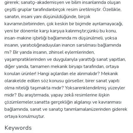
girerek; sanatçı-akademisyen ve bilim insanlarında oluşan
çeşitli gruplar tarafındanbirçok resim üretilmiştir. Özellikle,
sanatın, insani yanı düşünüldüğünde, birçok
kavramın,birbirinden, çok keskin bir biçimde ayrılamayacağı,
yeni bir dönemle karşı karşıya kalınmıştır;çünkü bu konu,
insan-makine işbirliği bağlamında mı düşünülmeli, yoksa
insanın, yaratıcılığınaduyulan inancın sarsılması bağlamında
mı? Bir yanda insanın, zihinsel eylemlerinden,
yaşampratiklerinden ve duygularıyla yarattığı sanat yapıtları,
diğer yanda, tamamen mekanik biryapı tarafından, ortaya
konulan ürünler! Hangi açılardan ele alınmalıdır? Mekanik
olarakelde edilen söz konusu görseller, birer sanat yapıtı
olma niteliği taşımakta mıdır? Yoksarenklendirilmiş yüzeyler
midir? Bu araştırmada, yapay zekâ resimlerine ilişkin
çözümlemeler,sanatta gerçekliğin algılanışı ve kavranması
bağlamında, sanat ve sanatçı tanımlamalarıüzerinden giderek
ortaya konulmuştur.
Keywords