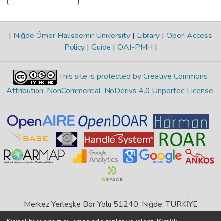
|
Niğde Ömer Halisdemir University
|
Library
|
Open Access
Policy
|
Guide
|
OAI-PMH
|
This site is protected by Creative Commons
Attribution-NonCommercial-NoDerivs 4.0 Unported License
.
Merkez Yerleşke Bor Yolu 51240, Niğde, TÜRKİYE
If you find any errors in content please report us