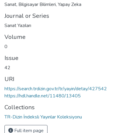
Sanat
,
Bilgisayar Bilimleri
,
Yapay Zeka
Journal or Series
Sanat Yazıları
Volume
0
Issue
42
URI
https://search.trdizin.gov.tr/tr/yayin/detay/427542
https://hdl.handle.net/11480/13405
Collections
TR-Dizin İndeksli Yayınlar Koleksiyonu
Full item page