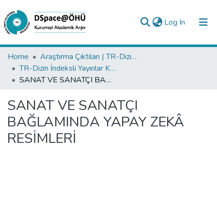
(current)
Log In
Collections
Home
Araştırma Çıktıları | TR-Dizin | WoS | Scopus | PubMed
TR-Dizin İndeksli Yayınlar Koleksiyonu
All of DSpace
SANAT VE SANATÇI BAĞLAMINDA YAPAY ZEKÂ RESİMLERİ
Statistics
SANAT VE SANATÇI
Analyze
BAĞLAMINDA YAPAY ZEKÂ
Request/Question
RESİMLERİ