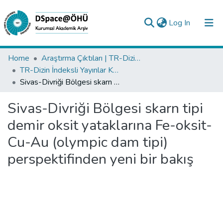
(current)
Log In
Collections
Home
Araştırma Çıktıları | TR-Dizin | WoS | Scopus | PubMed
TR-Dizin İndeksli Yayınlar Koleksiyonu
All of DSpace
Sivas-Divriği Bölgesi skarn tipi demir oksit yataklarına Fe-oksit-Cu-Au (olympic dam tipi) perspektifinden yeni bir bakış
Statistics
Sivas-Divriği Bölgesi skarn tipi
Analyze
demir oksit yataklarına Fe-oksit-
Request/Question
Cu-Au (olympic dam tipi)
perspektifinden yeni bir bakış