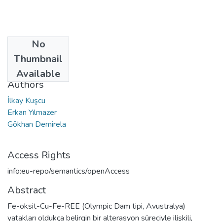
No
Date
Thumbnail
2002
Available
Authors
İlkay Kuşcu
Erkan Yılmazer
Gökhan Demirela
Access Rights
info:eu-repo/semantics/openAccess
Abstract
Fe-oksit-Cu-Fe-REE (Olympic Dam tipi, Avustralya)
yatakları oldukça belirgin bir alterasyon süreciyle ilişkili,