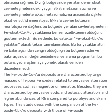
olmasına rağmen, Divriği bölgesinde yer alan demir oksit
cevherleşmelerindeki yaygın alkali metazomatizma ve
cevherleşmelerle alkali metazomatizma arasındaki ilişkiler,
oksit ve sülfid mineralojisi, B-kafa cevher kütlesinin
morfolojisi ve dağılımı, bu bölgede yer alan cevherleşmelerin
Fe-oksit-Cu-Au yataklarına benzer özelliklerinin olduğunu
göstermektedir. Bu nedenle, bu yataklar "Fe-oksit-Cu-Au
yatakları" olarak tekrar tanımlanmalıdır. Bu tür yataklar altın
ve bakır açısından zengin olduğu için bu bölgenin altın ve
bakır açısından değerlendirilmesi ve arama programlan bu
potansiyeli araştırmaya yönelik olarak yeniden
düzenlenmelidir.
The Fe-oxide-Cu-Au deposits are characterized by large
masses of Ti-poor Fe oxides related to pervasive alteration
processes such as magnetite or hematite. Besides, they are
characterized by pervasive sodic and potassic alteration, and
higher abundances of REE compared to porphyry and skarn
types. This study deals with the comparison of the Fe-
oxide-Cu-Au deposits with those of Fe-oxide