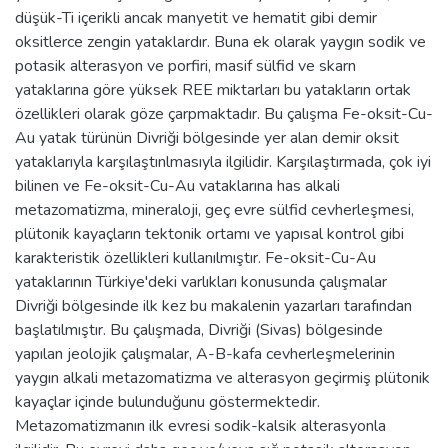
düşük-Ti içerikli ancak manyetit ve hematit gibi demir
oksitlerce zengin yataklardır. Buna ek olarak yaygın sodik ve
potasik alterasyon ve porfiri, masif sülfid ve skarn
yataklarına göre yüksek REE miktarları bu yatakların ortak
özellikleri olarak göze çarpmaktadır. Bu çalışma Fe-oksit-Cu-
Au yatak türünün Divriği bölgesinde yer alan demir oksit
yataklarıyla karşılaştınlmasıyla ilgilidir. Karşılaştırmada, çok iyi
bilinen ve Fe-oksit-Cu-Au vataklarına has alkali
metazomatizma, mineraloji, geç evre sülfid cevherleşmesi,
plütonik kayaçların tektonik ortamı ve yapısal kontrol gibi
karakteristik özellikleri kullanılmıştır. Fe-oksit-Cu-Au
yataklarının Türkiye'deki varlıkları konusunda çalışmalar
Divriği bölgesinde ilk kez bu makalenin yazarları tarafından
başlatılmıştır. Bu çalışmada, Divriği (Sivas) bölgesinde
yapılan jeolojik çalışmalar, A-B-kafa cevherleşmelerinin
yaygın alkali metazomatizma ve alterasyon geçirmiş plütonik
kayaçlar içinde bulunduğunu göstermektedir.
Metazomatizmanın ilk evresi sodik-kalsik alterasyonla