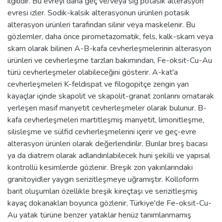
ilgilidir. Bu evreyi daha geç ve/veya sığ potasik alterasyon
evresi izler. Sodik-kalsik alterasyonun ürünleri potasik
alterasyon ürünleri tarafından silinir veya maskelenir. Bu
gözlemler, daha önce pirometazomatik, fels, kalk-skarn veya
skarn olarak bilinen A-B-kafa cevherleşmelerinin alterasyon
ürünleri ve cevherleşme tarzları bakımından, Fe-oksit-Cu-Au
türü cevherleşmeler olabileceğini gösterir. A-kat'a
cevherleşmeleri K-feldispat ve filogopitçe zengin yan
kayaçlar içinde skapolit ve skapolit-granat zonlarını ornatarak
yerleşen masif manyetit cevherleşmeler olarak bulunur. B-
kafa cevherleşmeleri martitleşmiş manyetit, limonitleşme,
silisleşme ve sülfid cevherleşmelerini içerir ve geç-evre
alterasyon ürünleri olarak değerlendirilir. Bunlar breş bacası
ya da diatrem olarak adlandırılabilecek huni şekilli ve yapısal
kontrollü kesimlerde gözlenir. Breşik zon yakınlarındaki
granitoyidler yaygın serizitleşmeye uğramıştır. Kolloform
barit oluşumları özellikle breşik kireçtaşı ve serizitleşmiş
kayaç dokanakları boyunca gözlenir, Türkiye'de Fe-oksit-Cu-
Au yatak türüne benzer yataklar henüz tanımlanmamış