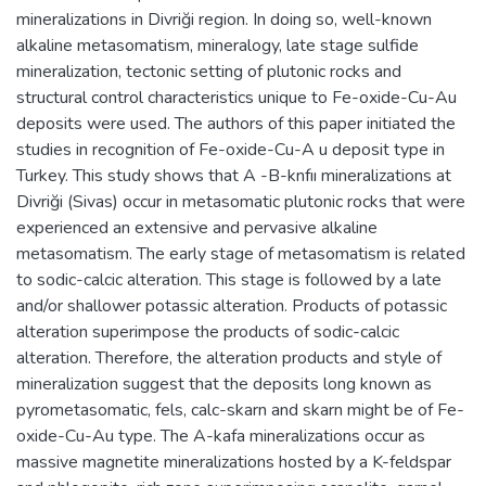
mineralizations in Divriği region. In doing so, well-known
alkaline metasomatism, mineralogy, late stage sulfide
mineralization, tectonic setting of plutonic rocks and
structural control characteristics unique to Fe-oxide-Cu-Au
deposits were used. The authors of this paper initiated the
studies in recognition of Fe-oxide-Cu-A u deposit type in
Turkey. This study shows that A -B-knfıı mineralizations at
Divriği (Sivas) occur in metasomatic plutonic rocks that were
experienced an extensive and pervasive alkaline
metasomatism. The early stage of metasomatism is related
to sodic-calcic alteration. This stage is followed by a late
and/or shallower potassic alteration. Products of potassic
alteration superimpose the products of sodic-calcic
alteration. Therefore, the alteration products and style of
mineralization suggest that the deposits long known as
pyrometasomatic, fels, calc-skarn and skarn might be of Fe-
oxide-Cu-Au type. The A-kafa mineralizations occur as
massive magnetite mineralizations hosted by a K-feldspar