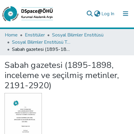
(current)
Log In
Collections
Home
Enstitüler
Sosyal Bilimler Enstitüsü
Sosyal Bilimler Enstitüsü Tez Koleksiyonu
All of DSpace
Sabah gazetesi (1895-1898, inceleme ve seçilmiş metinler, 2191-2920)
Statistics
Sabah gazetesi (1895-1898,
Analyze
inceleme ve seçilmiş metinler,
Request/Question
2191-2920)