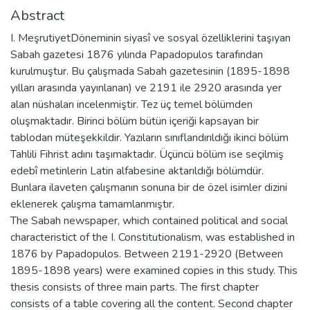
Abstract
I. MeşrutiyetDöneminin siyasî ve sosyal özelliklerini taşıyan
Sabah gazetesi 1876 yılında Papadopulos tarafından
kurulmuştur. Bu çalışmada Sabah gazetesinin (1895-1898
yılları arasında yayınlanan) ve 2191 ile 2920 arasında yer
alan nüshaları incelenmiştir. Tez üç temel bölümden
oluşmaktadır. Birinci bölüm bütün içeriği kapsayan bir
tablodan müteşekkildir. Yazıların sınıflandırıldığı ikinci bölüm
Tahlili Fihrist adını taşımaktadır. Üçüncü bölüm ise seçilmiş
edebî metinlerin Latin alfabesine aktarıldığı bölümdür.
Bunlara ilaveten çalışmanın sonuna bir de özel isimler dizini
eklenerek çalışma tamamlanmıştır.
The Sabah newspaper, which contained political and social
characteristict of the I. Constitutionalism, was established in
1876 by Papadopulos. Between 2191-2920 (Between
1895-1898 years) were examined copies in this study. This
thesis consists of three main parts. The first chapter
consists of a table covering all the content. Second chapter