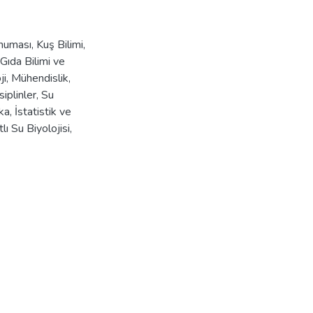
runuması
,
Kuş Bilimi
,
Gıda Bilimi ve
ji
,
Mühendislik
,
iplinler
,
Su
ka
,
İstatistik ve
lı Su Biyolojisi
,