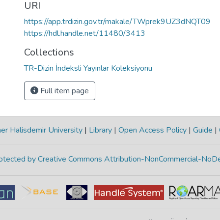
URI
https://app.trdizin.gov.tr/makale/TWprek9UZ3dNQT09
https://hdl.handle.net/11480/3413
Collections
TR-Dizin İndeksli Yayınlar Koleksiyonu
Full item page
r Halisdemir University
|
Library
|
Open Access Policy
|
Guide
|
protected by Creative Commons Attribution-NonCommercial-NoDe