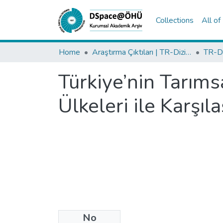
Collections
All o
Home
Araştırma Çıktıları | TR-Dizin | WoS | Scopus | PubMed
Türkiye’nin Tarım
Ülkeleri ile Karşıla
No