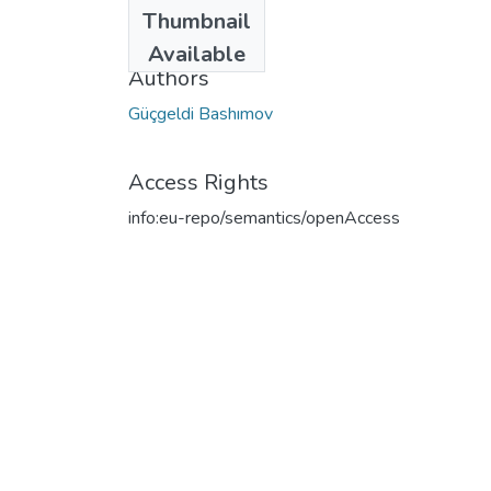
Date
Thumbnail
2017
Available
Authors
Güçgeldi Bashımov
Access Rights
info:eu-repo/semantics/openAccess