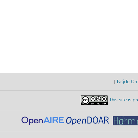
|
Niğde Öme
This site is 