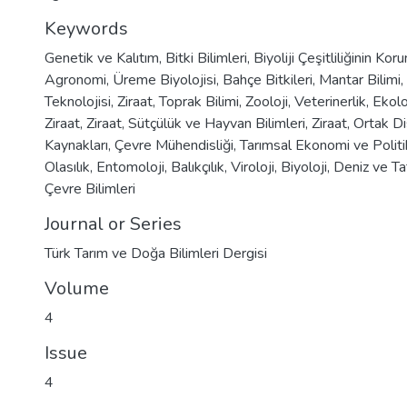
Keywords
Genetik ve Kalıtım
,
Bitki Bilimleri
,
Biyoliji Çeşitliliğinin Ko
Agronomi
,
Üreme Biyolojisi
,
Bahçe Bitkileri
,
Mantar Bilimi
,
Teknolojisi
,
Ziraat
,
Toprak Bilimi
,
Zooloji
,
Veterinerlik
,
Ekolo
Ziraat
,
Ziraat
,
Sütçülük ve Hayvan Bilimleri
,
Ziraat
,
Ortak Dis
Kaynakları
,
Çevre Mühendisliği
,
Tarımsal Ekonomi ve Politi
Olasılık
,
Entomoloji
,
Balıkçılık
,
Viroloji
,
Biyoloji
,
Deniz ve Tat
Çevre Bilimleri
Journal or Series
Türk Tarım ve Doğa Bilimleri Dergisi
Volume
4
Issue
4