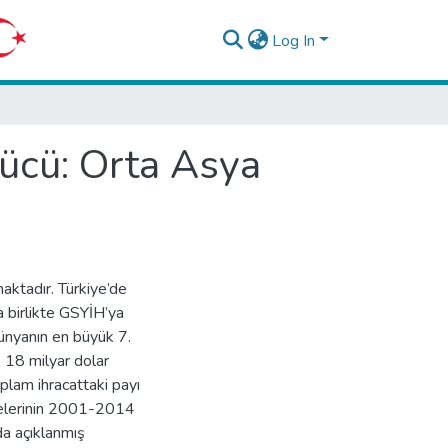
Log In
Gücü: Orta Asya
aktadır. Türkiye’de
a birlikte GSYİH’ya
dünyanın en büyük 7.
ye 18 milyar dolar
oplam ihracattaki payı
kelerinin 2001-2014
da açıklanmış