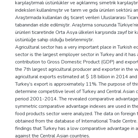
karşılaştırmalı üstünlükler ve açıklanmış simetrik karşılaştı
indeksleri kullanılmıştır ve tarım ve gıda ürünleri sektörü ana
Araştırmada kullanılan dış ticaret verileri Uluslararası Ticar
tabanından elde edilmiştir. Araştırma sonucunda Türkiye’ni
ürünleri ticaretinde Orta Asya ülkeleri karşısında zayıf bir k
üstünlüğe sahip olduğu belirlenmiştir.
Agricultural sector has a very important place in Turkish e
sector is the largest employer sector in Turkey and it has a
contribution to Gross Domestic Product (GDP) and exports
the 7th largest agricultural producer and exporter in the w
agricultural exports estimated at $ 18 billion in 2014 and 
Turkey’s export is approximately 11%. The purpose of this
determine competitive level of Turkey and Central Asian c
period 2001-2014. The revealed comparative advantage
symmetric comparative advantage indexes are used in the
food products sector were analyzed. The data on foreign
obtained from the database of International Trade Centre.
findings that Turkey has a low comparative advantage in a
against the Central Asian countries.