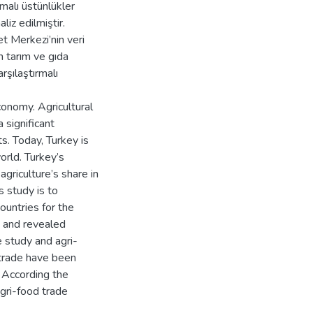
rmalı üstünlükler
liz edilmiştir.
et Merkezi’nin veri
n tarım ve gıda
arşılaştırmalı
conomy. Agricultural
 significant
. Today, Turkey is
orld. Turkey’s
agriculture’s share in
 study is to
ountries for the
 and revealed
 study and agri-
 trade have been
 According the
gri-food trade