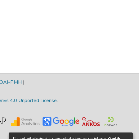
OAI-PMH
|
rivs 4.0 Unported License
.
Kişisel bilgilerinizi şu amaçlarla toplar ve işleriz:
Kimlik