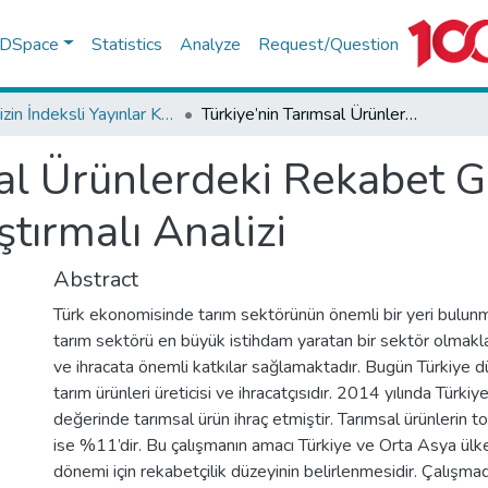
f DSpace
Statistics
Analyze
Request/Question
TR-Dizin İndeksli Yayınlar Koleksiyonu
Türkiye’nin Tarımsal Ürünlerdeki Rekabet Gücü: Orta Asya Ülkeleri ile Karşılaştırmalı Analizi
sal Ürünlerdeki Rekabet 
ştırmalı Analizi
Abstract
Türk ekonomisinde tarım sektörünün önemli bir yeri bulunm
tarım sektörü en büyük istihdam yaratan bir sektör olmakl
ve ihracata önemli katkılar sağlamaktadır. Bugün Türkiye 
tarım ürünleri üreticisi ve ihracatçısıdır. 2014 yılında Türki
değerinde tarımsal ürün ihraç etmiştir. Tarımsal ürünlerin t
ise %11’dir. Bu çalışmanın amacı Türkiye ve Orta Asya ül
dönemi için rekabetçilik düzeyinin belirlenmesidir. Çalışma