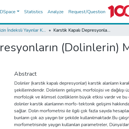
f DSpace
Statistics
Analyze
Request/Question
TR-Dizin İndeksli Yayınlar Koleksiyonu
Karstik Kapalı Depresyonların (Dolinlerin) Morfometrik Analizleri
resyonların (Dolinlerin)
Abstract
Dolinler (karstik kapalı depresyonlar) karstik alanların kara
şekillerindendir. Dolinlerin gelişimi, morfolojisi ve dağılışı 
morfolojik ve iklimsel özelliklerin büyük etkisi vardır ve b
dolinler karstik alanlarının morfo-tektonik gelişimi hakkınd
sağlar. Dolin morfometrisi ile ilgili çok fazla sayıda hesapl
bunların çok azı yaygın bir şekilde kullanılmaktadır.Bu çalı
morfometrisinde yaygın kullanılan parametreler, Dünya’dan