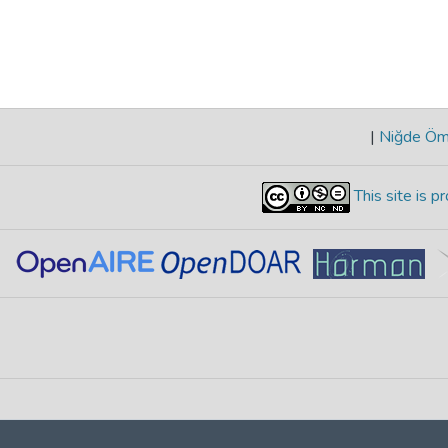
|
Niğde Öme
This site is 