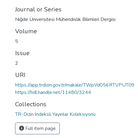
Journal or Series
Niğde Üniversitesi Mühendislik Bilimleri Dergisi
Volume
5
Issue
2
URI
https://app.trdizin.gov.tr/makale/TWpVd056RTVPUT09
https://hdl.handle.net/11480/3244
Collections
TR-Dizin İndeksli Yayınlar Koleksiyonu
Full item page