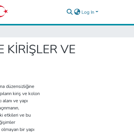
Log In
 KİRİŞLER VE
ma düzensizliğine
ların kiriş ve kolon
 alanı ve yapı
açınmanın,
i etkileri ve bu
ğişimler
i olmayan bir yapı