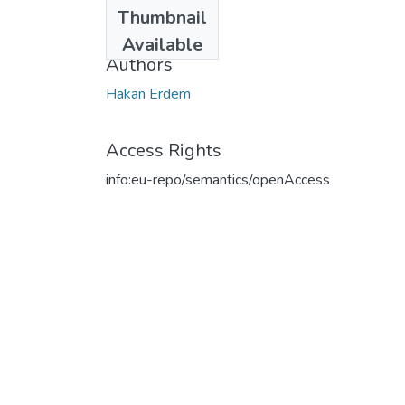
Date
Thumbnail
2016
Available
Authors
Hakan Erdem
Access Rights
info:eu-repo/semantics/openAccess