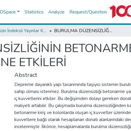
f DSpace
Statistics
Analyze
Request/Question
TR-Dizin İndeksli Yayınlar Koleksiyonu
BURULMA DÜZENSİZLİĞİNİN BETONARME KİRİŞLER VE KOLONLAR ÜZERİNE ETKİLERİ
İZLİĞİNİN BETONARME
NE ETKİLERİ
Abstract
Depreme dayanıklı yapı tasarımında taşıyıcı sistemin burul
sahip olması istenmez. Burulma düzensizliği betonarme yapı
iç kuvvetlerini etkiler. Bu değişimden dolayı gereken donatı
maliyeti artabilir. Bu çalışmada burulma düzensizliğinden k
betonarme kiriş ve kolonlarda oluşan iç kuvvetler üzerindek
kuvvetlere bağlı olarak hesaplanan donatı alanlarındaki de
incelenmiştir. İlkönce, hesaplamalarda burulma düzensizliğ