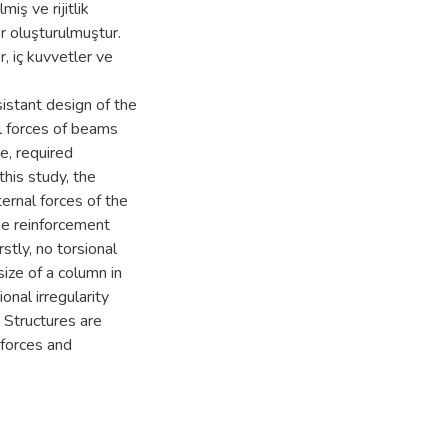
miş ve rijitlik
er oluşturulmuştur.
r, iç kuvvetler ve
sistant design of the
al forces of beams
e, required
this study, the
ternal forces of the
he reinforcement
stly, no torsional
 size of a column in
onal irregularity
 Structures are
 forces and