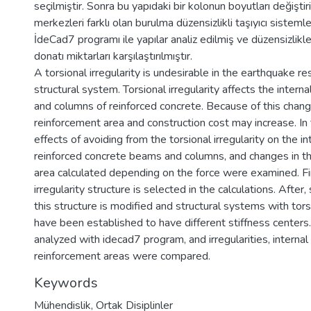
seçilmiştir. Sonra bu yapıdaki bir kolonun boyutları değiştiril
merkezleri farklı olan burulma düzensizlikli taşıyıcı sisteml
İdeCad7 programı ile yapılar analiz edilmiş ve düzensizlikle
donatı miktarları karşılaştırılmıştır.
A torsional irregularity is undesirable in the earthquake re
structural system. Torsional irregularity affects the intern
and columns of reinforced concrete. Because of this chang
reinforcement area and construction cost may increase. In 
effects of avoiding from the torsional irregularity on the in
reinforced concrete beams and columns, and changes in t
area calculated depending on the force were examined. Fir
irregularity structure is selected in the calculations. After,
this structure is modified and structural systems with torsi
have been established to have different stiffness centers.
analyzed with idecad7 program, and irregularities, internal
reinforcement areas were compared.
Keywords
Mühendislik
,
Ortak Disiplinler