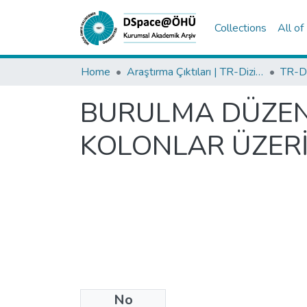
Collections
All o
Home
Araştırma Çıktıları | TR-Dizin | WoS | Scopus | PubMed
BURULMA DÜZENS
KOLONLAR ÜZERİ
No