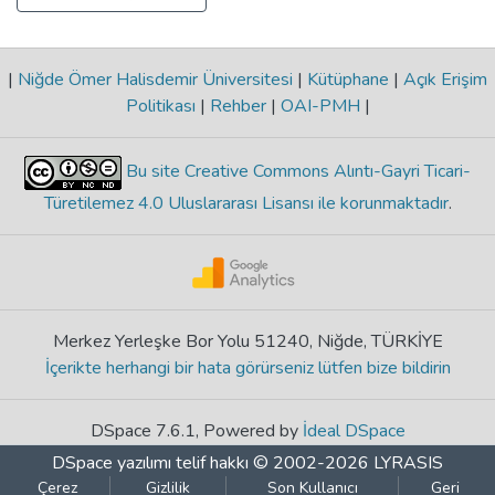
|
Niğde Ömer Halisdemir Üniversitesi
|
Kütüphane
|
Açık Erişim
Politikası
|
Rehber
|
OAI-PMH
|
Bu site Creative Commons Alıntı-Gayri Ticari-
Türetilemez 4.0 Uluslararası Lisansı ile korunmaktadır
.
Merkez Yerleşke Bor Yolu 51240, Niğde, TÜRKİYE
İçerikte herhangi bir hata görürseniz lütfen bize bildirin
DSpace 7.6.1, Powered by
İdeal DSpace
DSpace yazılımı
telif hakkı © 2002-2026
LYRASIS
Çerez
Gizlilik
Son Kullanıcı
Geri