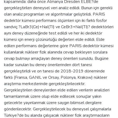
kapsamında: daha önce Almanya Dresden ELBE?de
gerçekleştirilen deneysel veri analiz edildi. Bunun için gerekli
olan analiz programları ve algoritmalar geliştirildi. PARIS
dedektör kümesi performans ölçümleri için iki farklı fosfor
sandviç ?LaBr3(Ce)+NaI(TI) ve CeBr3+NaI(TI)? dedektörleri
aynı deney düzeneğinde test edildi ve her iki dedektör
kümesi için enerji çözünürlüğü değerleri elde edildi. Elde
edilen performans değerlerine göre PARIS dedektör kümesi
kullanılarak nükleer fizik alanında cevap bekleyen sorulara
cevap bulmayı amaçlayan deney önerileri sunuldu. Bugüne
kadar sunulan bu deney önerilerinden dört tanesi
gerçekleştirildi ve on tanesi de 2018-2019 döneminde
farklı (Fransa, GANIL ve Orsay, Polonya, Krakow) nükleer
araştırma merkezlerinde gerçekleştirilecektir.
Gerçekleştirilen deneylerden elde edilen verilerin analizleri
tamamlanmak üzere olup elde edilecek sonuçlar yakın
gelecekte yayınlanmak üzere saygın bilimsel dergilere
gönderilecektir. Gerçekleştirilecek bu deneysel çalışmalarla
Türkiye?de bu alanda çalışacak nükleer fizik araştırmacıların