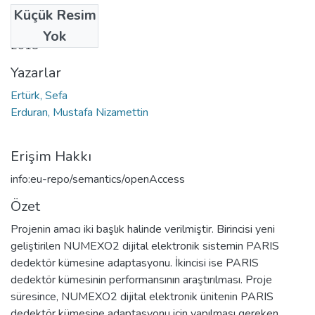
Küçük Resim
Tarih
Yok
2018
Yazarlar
Ertürk, Sefa
Erduran, Mustafa Nizamettin
Erişim Hakkı
info:eu-repo/semantics/openAccess
Özet
Projenin amacı iki başlık halinde verilmiştir. Birincisi yeni
geliştirilen NUMEXO2 dijital elektronik sistemin PARIS
dedektör kümesine adaptasyonu. İkincisi ise PARIS
dedektör kümesinin performansının araştırılması. Proje
süresince, NUMEXO2 dijital elektronik ünitenin PARIS
dedektör kümesine adaptasyonu için yapılması gereken