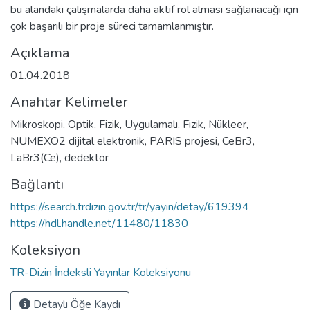
bu alandaki çalışmalarda daha aktif rol alması sağlanacağı için
çok başarılı bir proje süreci tamamlanmıştır.
Açıklama
01.04.2018
Anahtar Kelimeler
Mikroskopi
,
Optik
,
Fizik
,
Uygulamalı
,
Fizik
,
Nükleer
,
NUMEXO2 dijital elektronik
,
PARIS projesi
,
CeBr3
,
LaBr3(Ce)
,
dedektör
Bağlantı
https://search.trdizin.gov.tr/tr/yayin/detay/619394
https://hdl.handle.net/11480/11830
Koleksiyon
TR-Dizin İndeksli Yayınlar Koleksiyonu
Detaylı Öğe Kaydı