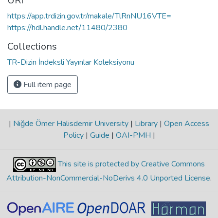
URI
https://app.trdizin.gov.tr/makale/TlRnNU16VTE=
https://hdl.handle.net/11480/2380
Collections
TR-Dizin İndeksli Yayınlar Koleksiyonu
Full item page
|
Niğde Ömer Halisdemir University
|
Library
|
Open Access
Policy
|
Guide
|
OAI-PMH
|
This site is protected by Creative Commons
Attribution-NonCommercial-NoDerivs 4.0 Unported License
.