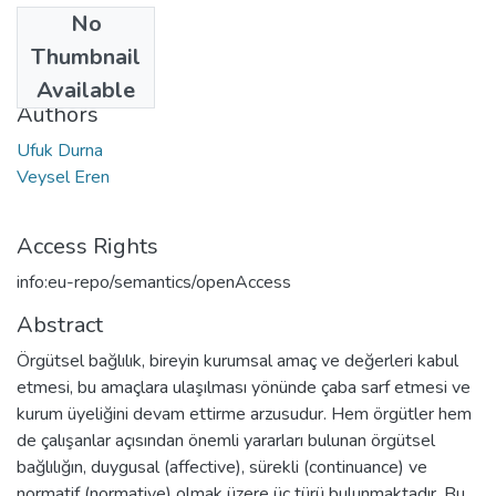
No
Date
Thumbnail
2005
Available
Authors
Ufuk Durna
Veysel Eren
Access Rights
info:eu-repo/semantics/openAccess
Abstract
Örgütsel bağlılık, bireyin kurumsal amaç ve değerleri kabul
etmesi, bu amaçlara ulaşılması yönünde çaba sarf etmesi ve
kurum üyeliğini devam ettirme arzusudur. Hem örgütler hem
de çalışanlar açısından önemli yararları bulunan örgütsel
bağlılığın, duygusal (affective), sürekli (continuance) ve
normatif (normative) olmak üzere üç türü bulunmaktadır. Bu