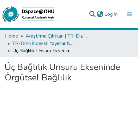
(current)
Log In
Collections
Home
Araştırma Çıktıları | TR-Dizin | WoS | Scopus | PubMed
TR-Dizin İndeksli Yayınlar Koleksiyonu
All of DSpace
Üç Bağlılık Unsuru Ekseninde Örgütsel Bağlılık
Statistics
Üç Bağlılık Unsuru Ekseninde
Analyze
Örgütsel Bağlılık
Request/Question