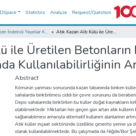
f DSpace
Statistics
Analyze
Request/Question
TR-Dizin İndeksli Yayınlar Koleksiyonu
Atık Kazan Altı Külü ile Üretilen Betonların Peyzaj Konstrüksiyonlarında Kullanılabilirliğinin Araştırılması
lü ile Üretilen Betonların
a Kullanılabilirliğinin Ar
Abstract
Kömürün yanması sonucunda kazan tabanında biriken külleri
sahalarda biriktirilmesi ciddi bir çevre sorununu da beraber
Depo sahalarında biriktirilen bu küller doğal kaynakların 
olabilmektedir. Miktarları her geçen gün artan atık küllerin 
sağlanabilmesi amacıyla alternatif kullanım alanlarının art
Atık küller inşaat sektöründe özellikle çimento yerine ya 
olarak kullanılabilmektedir. Bu çalışmada da Niğde/Bor Şek