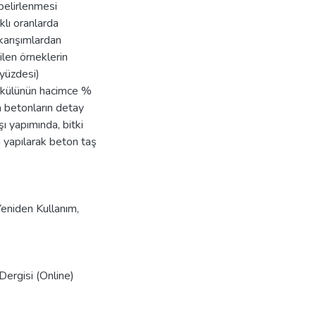
 belirlenmesi
klı oranlarda
 karışımlardan
len örneklerin
 yüzdesi)
tı külünün hacimce %
a betonların detay
 yapımında, bitki
 yapılarak beton taş
Yeniden Kullanım
,
Dergisi (Online)