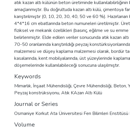
atık kazan altı külünün beton üretiminde kullanılabilirliğinin
amaçlanmıştır. Bu doğrultuda kazan altı külü, çimentoya far
karıştırılmıştır (0, 10, 20, 30, 40, 50 ve 60 %). Hazırlanan
4*4*16 cm ebatlarında beton numuneleri üretilmiştir. Üreti
fiziksel ve mekanik özellikleri (basınç, eğilme ve su emme
belirlenmiştir. Elde edilen veriler sonucunda atık kazan al
70-50 oranlarında karıştırıldığı peyzaj konstürksiyonlarınd
malzemesi ve düşey kaplama malzemesi olarak, bordür taşı
kasalarında, kent mobilyalarında, üst yüzeylerinde kaplama
döşemelerinde kullanılabileceği sonucuna ulaşılmıştır.
Keywords
Mimarlık
,
İnşaat Mühendisliği
,
Çevre Mühendisliği
,
Beton
,
Peyzaj konstrüksiyonu
,
Atık KAzan Altı Külü
Journal or Series
Osmaniye Korkut Ata Üniversitesi Fen Bilimleri Enstitüsü 
Volume