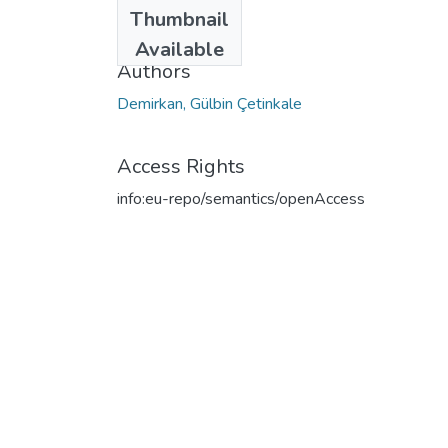
Date
Thumbnail
2023
Available
Authors
Demirkan, Gülbin Çetinkale
Access Rights
info:eu-repo/semantics/openAccess