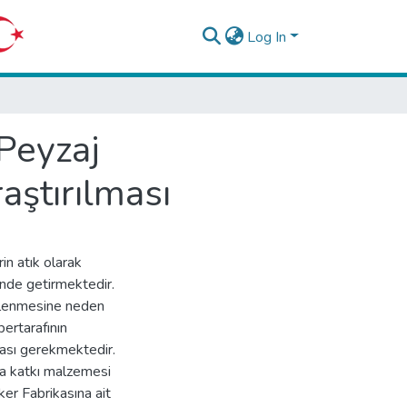
Log In
 Peyzaj
aştırılması
n atık olarak
inde getirmektedir.
kirlenmesine neden
bertarafının
ması gerekmektedir.
da katkı malzemesi
er Fabrikasına ait