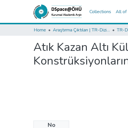
Collections
All o
Home
Araştırma Çıktıları | TR-Dizin | WoS | Scopus | PubMed
Atık Kazan Altı Kü
Konstrüksiyonlarınd
No