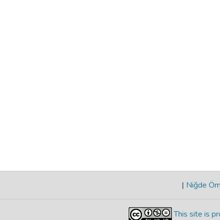
|
Niğde Öme
This site is 