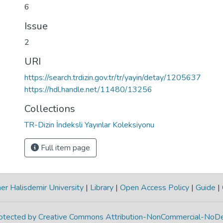
6
Issue
2
URI
https://search.trdizin.gov.tr/tr/yayin/detay/1205637
https://hdl.handle.net/11480/13256
Collections
TR-Dizin İndeksli Yayınlar Koleksiyonu
Full item page
r Halisdemir University
|
Library
|
Open Access Policy
|
Guide
|
protected by Creative Commons Attribution-NonCommercial-NoDe