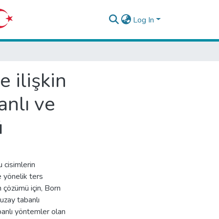
Log In
 ilişkin
anlı ve
ü
 cisimlerin
 yönelik ters
n çözümü için, Born
uzay tabanlı
anlı yöntemler olan