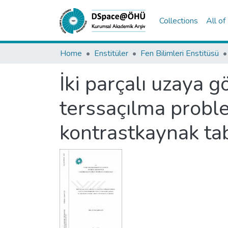
Collections
All o
Home
Enstitüler
Fen Bilimleri Enstitüsü
İki parçalı uzaya g
terssaçılma proble
kontrastkaynak ta