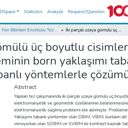
f DSpace
Statistics
Analyze
Request/Question
Fen Bilimleri Enstitüsü Tez Koleksiyonu
İki parçalı uzaya gömülü üç boyutlu cisimlere ilişkin terssaçılma probleminin born yaklaşımı tabanlı ve kontrastkaynak tabanlı yöntemlerle çözümü
ömülü üç boyutlu cisimlere
minin born yaklaşımı tab
banlı yöntemlerle çözüm
Abstract
Yapılan tez çalışmasında iki parçalı uzaya gömülü üç boyutlu
elektromanyetik ve geometrik özelliklerinin belirlenmesine
elektromanyetik saçılma problemi ele alınmıştır. Problemi
Yaklaşımı tabanlı yöntemler olan DBIM, VBIM, bunların alt 
versiyonları olan SDBIM ve SVBIM ile kontrast kaynak tab