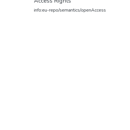
Access Rights
info:eu-repo/semantics/openAccess