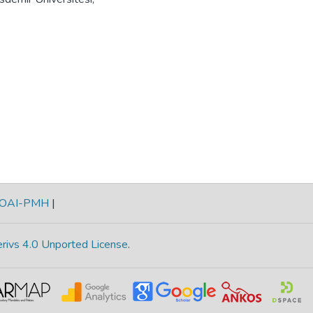
OAI-PMH
|
rivs 4.0 Unported License
.