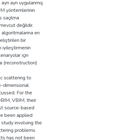
 ayrı ayrı uygulanmış
IM yöntemlerinin
rs saçılma
mevcut değildir.
 algoritmalarına en
liştirilen bir
n iyileştirmenin
enaryolar için
a (reconstruction)
c scattering to
ee-dimensional
ussed. For the
BIM, VBIM, their
st source-based
ve been applied
 study involving the
ttering problems
cts has not been