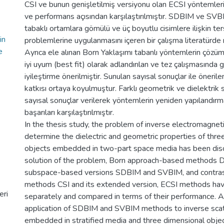
CSI ve bunun genişletilmiş versiyonu olan ECSI yöntemleri
ve performans açısından karşılaştırılmıştır. SDBIM ve SVB
tabaklı ortamlara gömülü ve üç boyutlu cisimlere ilişkin te
in
problemlerine uygulanmasını içeren bir çalışma literatürde 
e
Ayrıca ele alınan Born Yaklaşımı tabanlı yöntemlerin çözüm
iyi uyum (best fit) olarak adlandırılan ve tez çalışmasında ge
iyileştirme önerilmiştir. Sunulan sayısal sonuçlar ile önerile
katkısı ortaya koyulmuştur. Farklı geometrik ve dielektrik s
sayısal sonuçlar verilerek yöntemlerin yeniden yapılandırm
başarıları karşılaştırılmıştır.
In the thesis study, the problem of inverse electromagneti
determine the dielectric and geometric properties of thr
objects embedded in two-part space media has been disc
solution of the problem, Born approach-based methods D
subspace-based versions SDBIM and SVBIM, and contra
methods CSI and its extended version, ECSI methods ha
eri
separately and compared in terms of their performance. A
application of SDBIM and SVBIM methods to inverse sca
embedded in stratified media and three dimensional obje