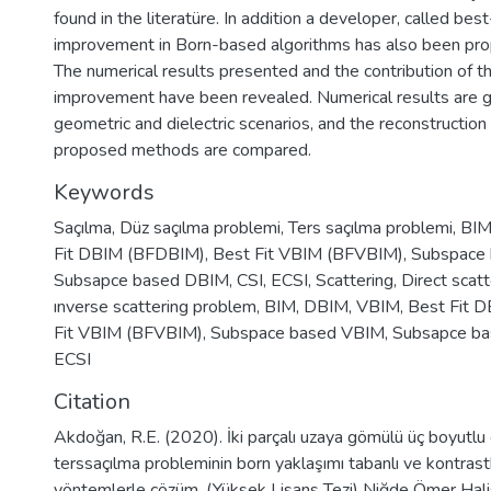
found in the literatüre. In addition a developer, called best
improvement in Born-based algorithms has also been prop
The numerical results presented and the contribution of 
improvement have been revealed. Numerical results are gi
geometric and dielectric scenarios, and the reconstructio
proposed methods are compared.
Keywords
Saçılma
,
Düz saçılma problemi
,
Ters saçılma problemi
,
BI
Fit DBIM (BFDBIM)
,
Best Fit VBIM (BFVBIM)
,
Subspace
Subsapce based DBIM
,
CSI
,
ECSI
,
Scattering
,
Direct scat
ınverse scattering problem
,
BIM
,
DBIM
,
VBIM
,
Best Fit 
Fit VBIM (BFVBIM)
,
Subspace based VBIM
,
Subsapce b
ECSI
Citation
Akdoğan, R.E. (2020). İki parçalı uzaya gömülü üç boyutlu c
terssaçılma probleminin born yaklaşımı tabanlı ve kontras
yöntemlerle çözüm. (Yüksek Lisans Tezi) Niğde Ömer Halis