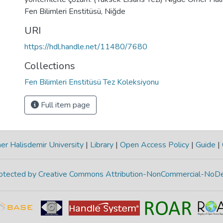
Fen Bilimleri Enstitüsü, Niğde
URI
https://hdl.handle.net/11480/7680
Collections
Fen Bilimleri Enstitüsü Tez Koleksiyonu
Full item page
r Halisdemir University
|
Library
|
Open Access Policy
|
Guide
|
protected by Creative Commons Attribution-NonCommercial-NoDe