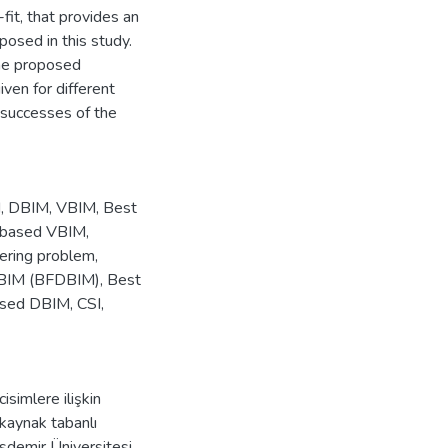
-fit, that provides an
osed in this study.
the proposed
ven for different
n successes of the
M
,
DBIM
,
VBIM
,
Best
 based VBIM
,
tering problem
,
DBIM (BFDBIM)
,
Best
ased DBIM
,
CSI
,
isimlere ilişkin
tkaynak tabanlı
demir Üniversitesi,