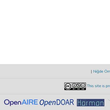
|
Niğde Öme
This site is 