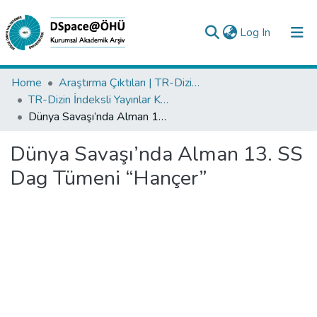
(current)
Log In
Collections
Home
Araştırma Çıktıları | TR-Dizin | WoS | Scopus | PubMed
TR-Dizin İndeksli Yayınlar Koleksiyonu
All of DSpace
Dünya Savaşı’nda Alman 13. SS Dag Tümeni “Hançer”
Statistics
Dünya Savaşı’nda Alman 13. SS
Analyze
Dag Tümeni “Hançer”
Request/Question