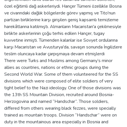
özel eğitimli dağ askerleriydi. Hançer Tümeni özellikle Bosna
ve civarındaki dağlık bölgelerde görev yapmış ve Tito'nun
partizan birliklerine karşı girişilen geniş kapsamlı temizleme
harekâtlarına katılmıştı. Almanların Macaristan'a çekilmesiyle
birlikte askerlerinin çoğu terhis edilen Hançer, tugay
kuvvetine inmişti. Tümenden kalanlar ise Sovyet ordularına
karşı Macaristan ve Avusturya'da, savaşın sonunda İngilizlere
teslim oluncaya kadar çarpışmaya devam etmişlerdi
There were Turks and Muslims among Germany’s minor
allies as countries, nations or ethnic groups during the
Second World War. Some of them volunteered for the SS
divisions which were composed of elite soldiers of very
tight belief to the Nazi ideology. One of those divisions was
the 13th SS Mountain Division, recruited around Bosnia-
Herzogovina and named “Handschar”. Those soldiers,
differed from others wearing black fezzes, were specially
trained as mountain troops. Division “Handschar” were on
duty in the mountainous area especially in Bosnia and