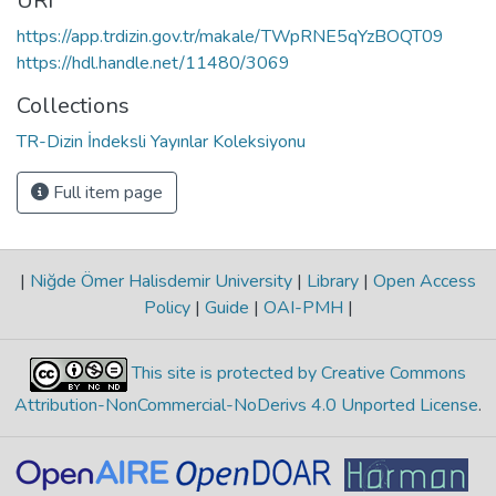
URI
https://app.trdizin.gov.tr/makale/TWpRNE5qYzBOQT09
https://hdl.handle.net/11480/3069
Collections
TR-Dizin İndeksli Yayınlar Koleksiyonu
Full item page
|
Niğde Ömer Halisdemir University
|
Library
|
Open Access
Policy
|
Guide
|
OAI-PMH
|
This site is protected by Creative Commons
Attribution-NonCommercial-NoDerivs 4.0 Unported License
.