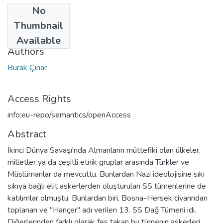
No
Date
Thumbnail
2015
Available
Authors
Burak Çınar
Access Rights
info:eu-repo/semantics/openAccess
Abstract
İkinci Dünya Savaşı'nda Almanların müttefiki olan ülkeler,
milletler ya da çeşitli etnik gruplar arasında Türkler ve
Müslümanlar da mevcuttu. Bunlardan Nazi ideolojisine sıkı
sıkıya bağlı elit askerlerden oluşturulan SS tümenlerine de
katılımlar olmuştu. Bunlardan biri, Bosna-Hersek civarından
toplanan ve "Hançer" adı verilen 13. SS Dağ Tümeni idi.
Diğerlerinden farklı olarak fes takan bu tümenin askerleri,