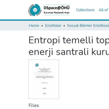
Collections
All o
Home
Enstitüler
Sosyal Bilimler Enstitüsü
Entropi temelli to
enerji santrali ku
Files