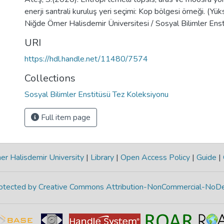
enerji santrali kuruluş yeri seçimi: Kop bölgesi örneği. (Yü
Niğde Ömer Halisdemir Üniversitesi / Sosyal Bilimler Enst
URI
https://hdl.handle.net/11480/7574
Collections
Sosyal Bilimler Enstitüsü Tez Koleksiyonu
Full item page
r Halisdemir University
|
Library
|
Open Access Policy
|
Guide
|
protected by Creative Commons Attribution-NonCommercial-NoDe