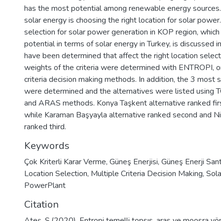
has the most potential among renewable energy sources. A
solar energy is choosing the right location for solar power.
selection for solar power generation in KOP region, whic
potential in terms of solar energy in Turkey, is discussed in 
have been determined that affect the right location selecti
weights of the criteria were determined with ENTROPI, on
criteria decision making methods. In addition, the 3 most s
were determined and the alternatives were listed usi
and ARAS methods. Konya Taşkent alternative ranked firs
while Karaman Başyayla alternative ranked second and Ni
ranked third.
Keywords
Çok Kriterli Karar Verme
,
Güneş Enerjisi
,
Güneş Enerji Sant
Location Selection
,
Multiple Criteria Decision Making
,
Sola
PowerPlant
Citation
Ateş, S.(2020). Entropi temelli topsıs, aras ve moosra yö