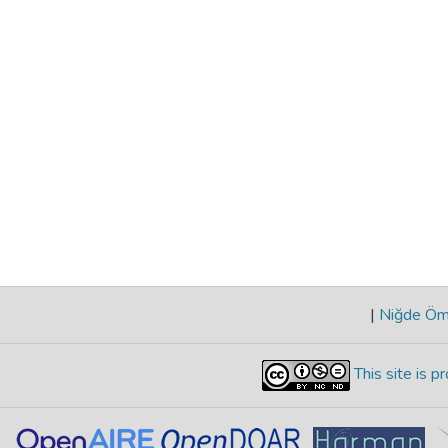
|
Niğde Öme
This site is 