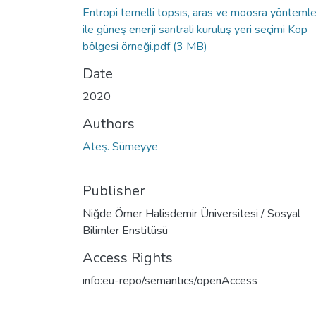
Entropi temelli topsıs, aras ve moosra yöntemle
ile güneş enerji santrali kuruluş yeri seçimi Kop
bölgesi örneği.pdf
(3 MB)
Date
2020
Authors
Ateş. Sümeyye
Publisher
Niğde Ömer Halisdemir Üniversitesi / Sosyal
Bilimler Enstitüsü
Access Rights
info:eu-repo/semantics/openAccess