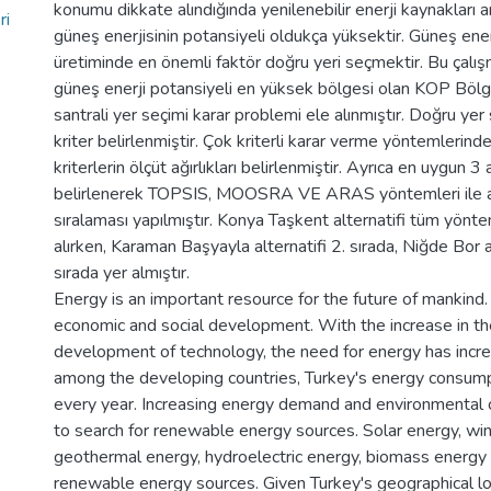
konumu dikkate alındığında yenilenebilir enerji kaynakları a
ri
güneş enerjisinin potansiyeli oldukça yüksektir. Güneş enerji
üretiminde en önemli faktör doğru yeri seçmektir. Bu çalış
güneş enerji potansiyeli en yüksek bölgesi olan KOP Bölg
santrali yer seçimi karar problemi ele alınmıştır. Doğru yer
kriter belirlenmiştir. Çok kriterli karar verme yöntemleri
kriterlerin ölçüt ağırlıkları belirlenmiştir. Ayrıca en uygun 3 
belirlenerek TOPSIS, MOOSRA VE ARAS yöntemleri ile alt
sıralaması yapılmıştır. Konya Taşkent alternatifi tüm yönte
alırken, Karaman Başyayla alternatifi 2. sırada, Niğde Bor al
sırada yer almıştır.
Energy is an important resource for the future of mankind. I
economic and social development. With the increase in th
development of technology, the need for energy has incre
among the developing countries, Turkey's energy consump
every year. Increasing energy demand and environmental 
to search for renewable energy sources. Solar energy, wi
geothermal energy, hydroelectric energy, biomass energy
renewable energy sources. Given Turkey's geographical lo