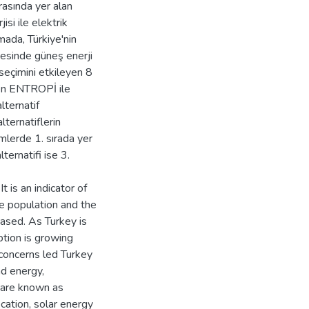
rasında yer alan
si ile elektrik
mada, Türkiye'nin
esinde güneş enerji
 seçimini etkileyen 8
nden ENTROPİ ile
alternatif
ernatiflerin
mlerde 1. sırada yer
ternatifi ise 3.
t is an indicator of
e population and the
ased. As Turkey is
tion is growing
concerns led Turkey
nd energy,
 are known as
cation, solar energy