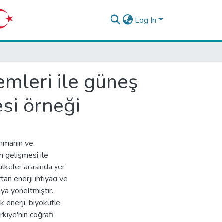
Log In
emleri ile güneş
esi örneği
kınmanın ve
n gelişmesi ile
 ülkeler arasında yer
tan enerji ihtiyacı ve
aya yöneltmiştir.
ik enerji, biyokütle
rkiye'nin coğrafi