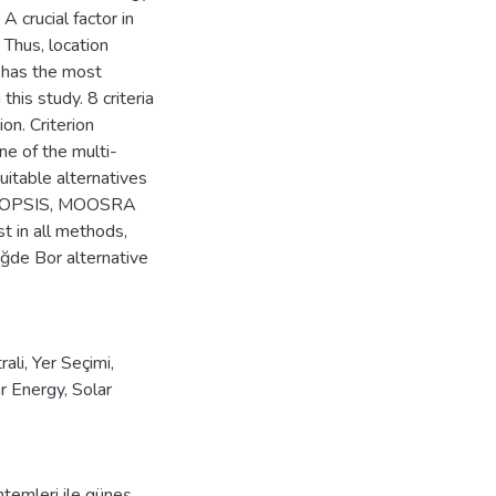
 crucial factor in
 Thus, location
h has the most
this study. 8 criteria
on. Criterion
e of the multi-
uitable alternatives
ng TOPSIS, MOOSRA
t in all methods,
ğde Bor alternative
rali
,
Yer Seçimi
,
r Energy
,
Solar
ntemleri ile güneş