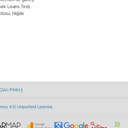
ksek Lisans Tezi)
itüsü, Niğde
OAI-PMH
|
rivs 4.0 Unported License
.