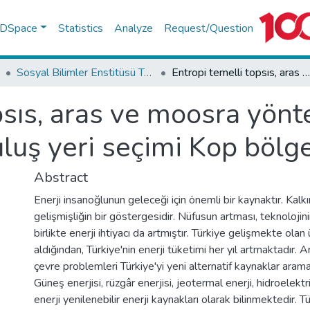
f DSpace
Statistics
Analyze
Request/Question
Sosyal Bilimler Enstitüsü Tez Koleksiyonu
Entropi temelli topsıs, aras ve moosra yöntemleri ile güneş enerji santrali kuruluş yeri seçimi Kop bölgesi örneği
psıs, aras ve moosra yönt
ruluş yeri seçimi Kop bölg
Abstract
Enerji insanoğlunun geleceği için önemli bir kaynaktır. Kal
gelişmişliğin bir göstergesidir. Nüfusun artması, teknolojini
birlikte enerji ihtiyacı da artmıştır. Türkiye gelişmekte olan
aldığından, Türkiye'nin enerji tüketimi her yıl artmaktadır. Ar
çevre problemleri Türkiye'yi yeni alternatif kaynaklar aram
Güneş enerjisi, rüzgâr enerjisi, jeotermal enerji, hidroelektr
enerji yenilenebilir enerji kaynakları olarak bilinmektedir. Tü