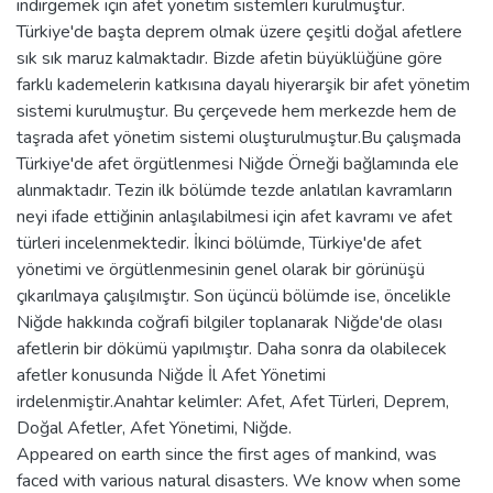
indirgemek için afet yönetim sistemleri kurulmuştur.
Türkiye'de başta deprem olmak üzere çeşitli doğal afetlere
sık sık maruz kalmaktadır. Bizde afetin büyüklüğüne göre
farklı kademelerin katkısına dayalı hiyerarşik bir afet yönetim
sistemi kurulmuştur. Bu çerçevede hem merkezde hem de
taşrada afet yönetim sistemi oluşturulmuştur.Bu çalışmada
Türkiye'de afet örgütlenmesi Niğde Örneği bağlamında ele
alınmaktadır. Tezin ilk bölümde tezde anlatılan kavramların
neyi ifade ettiğinin anlaşılabilmesi için afet kavramı ve afet
türleri incelenmektedir. İkinci bölümde, Türkiye'de afet
yönetimi ve örgütlenmesinin genel olarak bir görünüşü
çıkarılmaya çalışılmıştır. Son üçüncü bölümde ise, öncelikle
Niğde hakkında coğrafi bilgiler toplanarak Niğde'de olası
afetlerin bir dökümü yapılmıştır. Daha sonra da olabilecek
afetler konusunda Niğde İl Afet Yönetimi
irdelenmiştir.Anahtar kelimler: Afet, Afet Türleri, Deprem,
Doğal Afetler, Afet Yönetimi, Niğde.
Appeared on earth since the first ages of mankind, was
faced with various natural disasters. We know when some