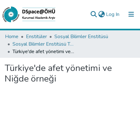
(current)
Log In
Collections
Home
Enstitüler
Sosyal Bilimler Enstitüsü
Sosyal Bilimler Enstitüsü Tez Koleksiyonu
All of DSpace
Türkiye'de afet yönetimi ve Niğde örneği
Statistics
Türkiye'de afet yönetimi ve
Analyze
Niğde örneği
Request/Question