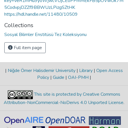
key=veR1mHu9yoWjwcVUjCEoPPmMEkFB5pOVwOk7M
5CodvpjDZZf9BBWUzLPizgSZtHK
https://hdl.handle.net/11480/10509
Collections
Sosyal Bilimler Enstitüsü Tez Koleksiyonu
Full item page
|
Niğde Ömer Halisdemir University
|
Library
|
Open Access
Policy
|
Guide
|
OAI-PMH
|
This site is protected by Creative Commons
Attribution-NonCommercial-NoDerivs 4.0 Unported License
.