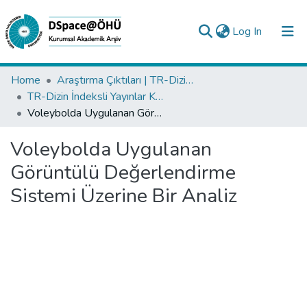
(current)
Log In
Collections
Home
Araştırma Çıktıları | TR-Dizin | WoS | Scopus | PubMed
TR-Dizin İndeksli Yayınlar Koleksiyonu
All of DSpace
Voleybolda Uygulanan Görüntülü Değerlendirme Sistemi Üzerine Bir Analiz
Statistics
Voleybolda Uygulanan
Analyze
Görüntülü Değerlendirme
Request/Question
Sistemi Üzerine Bir Analiz