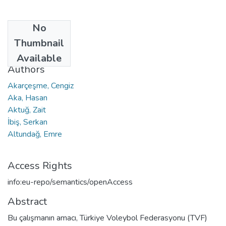
No
Date
Thumbnail
2023
Available
Authors
Akarçeşme, Cengiz
Aka, Hasan
Aktuğ, Zait
İbiş, Serkan
Altundağ, Emre
Access Rights
info:eu-repo/semantics/openAccess
Abstract
Bu çalışmanın amacı, Türkiye Voleybol Federasyonu (TVF)