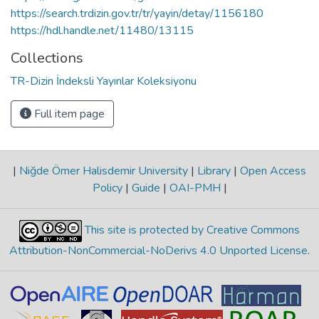
https://search.trdizin.gov.tr/tr/yayin/detay/1156180
https://hdl.handle.net/11480/13115
Collections
TR-Dizin İndeksli Yayınlar Koleksiyonu
Full item page
|
Niğde Ömer Halisdemir University
|
Library
|
Open Access
Policy
|
Guide
|
OAI-PMH
|
This site is protected by Creative Commons
Attribution-NonCommercial-NoDerivs 4.0 Unported License
.