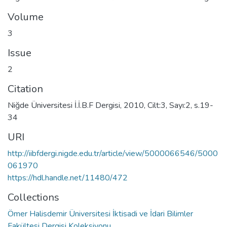
Volume
3
Issue
2
Citation
Niğde Üniversitesi İ.İ.B.F Dergisi, 2010, Cilt:3, Sayı:2, s.19-
34
URI
http://iibfdergi.nigde.edu.tr/article/view/5000066546/5000
061970
https://hdl.handle.net/11480/472
Collections
Ömer Halisdemir Üniversitesi İktisadi ve İdari Bilimler
Fakültesi Dergisi Koleksiyonu