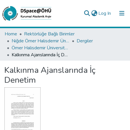
(current)
Log In
Collections
Home
Rektörlüğe Bağlı Birimler
Niğde Ömer Halisdemir Üniversitesi Yayınları
Dergiler
All of DSpace
Ömer Halisdemir Üniversitesi İktisadi ve İdari Bilimler Fakültesi Dergisi Koleksiyonu
Kalkınma Ajanslarında İç Denetim
Statistics
Kalkınma Ajanslarında İç
Analyze
Denetim
Request/Question