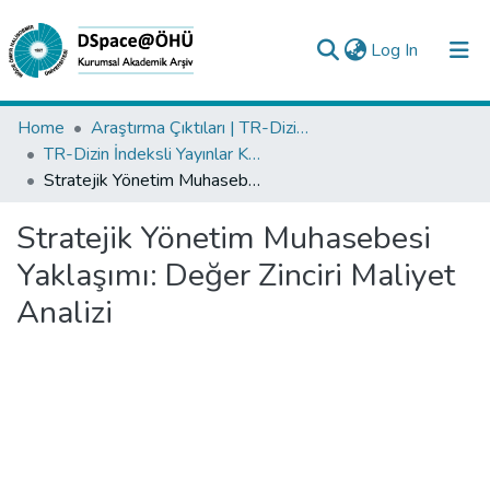
(current)
Log In
Collections
Home
Araştırma Çıktıları | TR-Dizin | WoS | Scopus | PubMed
TR-Dizin İndeksli Yayınlar Koleksiyonu
All of DSpace
Stratejik Yönetim Muhasebesi Yaklaşımı: Değer Zinciri Maliyet Analizi
Statistics
Stratejik Yönetim Muhasebesi
Analyze
Yaklaşımı: Değer Zinciri Maliyet
Request/Question
Analizi