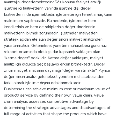
avantajını değerlemektedirv Söz konusu faaliyet aralığı,
işletme içi faaliyetlerin yanında işletme dışı değer
faaliyetlerini de içermektedir, işletmeler için temel amaç karın
maksimum yapılmasıdır. Bu nedenle, işletmeler hem
kendilerinin ve hem de rakiplerinin değer zincirlerinin
maliyetlerini bilmek zorundadır. İşletmeler maliyetleri
stratejik açıdan ele alan değer zinciri maliyet analizinden
yararlanmalıdır. Geleneksel yönetim muhasebesi günümüz
rekabet ortamında oldukça dar kapsamlı yaklaşım olan
"katma değer" odaklıdır. Katma değer yaklaşımı, maliyet
analizi için oldukça geç başlayıp erken bitmektedir. Değer
zinciri maliyet analizinin dayanağı "değer yaratmaktır". Ayrıca,
değer zinciri analizi geleneksel yönetim muhasebesinden
farklı olarak işletme dışına odaklanmaktadır.
Businesses can achieve minimum cost or maximum value of
product/ service by defining their own value chain. Value
chain analysis assesses competitive advantage by
determining the strategic advantages and disadvantages of
full range of activities that shape the products which have