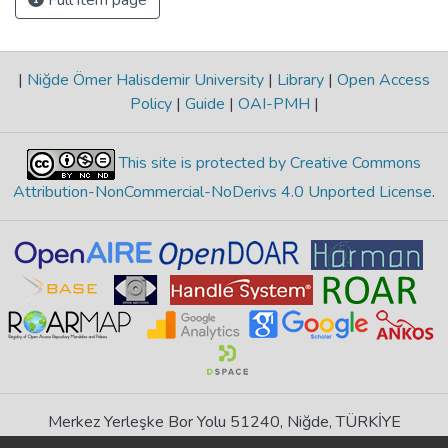
|
Niğde Ömer Halisdemir University
|
Library
|
Open Access
Policy
|
Guide
|
OAI-PMH
|
This site is protected by Creative Commons
Attribution-NonCommercial-NoDerivs 4.0 Unported License
.
Merkez Yerleşke Bor Yolu 51240, Niğde, TÜRKİYE
If you find any errors in content please report us