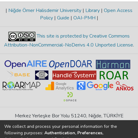
|
Niğde Ömer Halisdemir University
|
Library
|
Open Access
Policy
|
Guide
|
OAI-PMH
|
This site is protected by Creative Commons
Attribution-NonCommercial-NoDerivs 4.0 Unported License
.
Merkez Yerleşke Bor Yolu 51240, Niğde, TÜRKİYE
If you find any errors in content please report us
We collect and process your personal information for the
following purposes:
Authentication, Preferences,