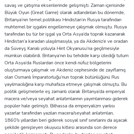
savaş ve çatışma eksenlerinde gelişmişti. Zaman içerisinde
Büyük Oyun (Great Game) olarak adlandırılan bu dönemde,
Britanya’nın temel politikası Hindistan’ın Rusya tarafından
muhtemel bir işgalini engellemeye çalışmak olmuştu. Rusya
tarafından bu tür bir işgal ya Orta Asya’da toprak kazanarak
Hindistan’a karadan ulaşılmasıyla, ya da Akdeniz’e ve oradan
da Süveyş Kanalı yoluyla Hint Okyanusu’na geçilmesiyle
mümkün olabilirdi. Britanya’nın bu tehdide karşı izlediği tutum
Orta Asya’da Ruslardan önce kendi nüfuz bölgelerini
oluşturmaya çalışmak ve Akdeniz cephesinde de zayıflamış
olan Osmanlı İmparatorluğu’nun toprak bütünlüğünü Rus
yayılmacılığına karşı muhafaza etmeye çalışmak olmuştu. Bu
politik gelişmelerle eş zamanlı olarak Britanya’da emperyal
macera ve/veya seyahat anlatımlarının yayımlanması giderek
popüler hale gelmişti. Bilhassa da emperyalizm yanlısı
yazarlar tarafından yazılan macera/seyahat anlatımları,
1860’lı yıllardan beri giderek sosyal sınıf sınırlarını da aşacak
şekilde genişleyen okuyucu kitlesi arasında son derece