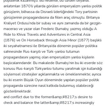
popülerlik kazanmıştı. Bu nedenle, bu türden seyahat
anlatımları 1870’li yıllarda görülen emperyalizm yanlısı politik
görüşlerin, bilhassa da Disraeli liderliğindeki Tory partisinin
görüşlerinin propagandasına da fiilen araç olmuştu. Britanya
Kraliyet Ordusu’nda bir subay ve aynı zamanda da bir gezgin-
maceracı ve yazar olan Frederic Burnaby, yazmış olduğu A
Ride to Khiva: Travels and Adventures in Central Asia
(1876) ve On Horseback through Asia Minor (1877) başlıklı
iki seyahatnamesi ile Britanya’da dönemin popüler politika
sahnesinde Rus-karşıtı ve Türk-yanlısı tutumun
propagandasını yapmış olan emperyalizm yanlısı kişilerin
başlıcalarındandır. Bu makalede Burnaby’nin bu iki eserde söz
konusu Rus-karşıtı Türkyanlısı tutumu yaratmak için kullandığı
söylemsel stratejiler açıklanmakta ve örneklenmekte; ayrıca
bu iki eserin Büyük Oyun döneminde yapılan popüler politik
propaganda sürecine nasıl katkıda bulunmuş olabileceği
gösterilmektedir.
and conflict due to the former&amp;#8217;s desire to
check and balance the latter&amp;#8217;s increasingly