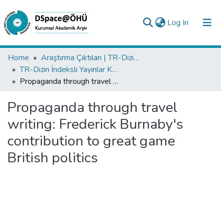
(current)
Log In
Collections
Home
Araştırma Çıktıları | TR-Dizin | WoS | Scopus | PubMed
TR-Dizin İndeksli Yayınlar Koleksiyonu
All of DSpace
Propaganda through travel writing: Frederick Burnaby's contribution to great game British politics
Statistics
Propaganda through travel
Analyze
writing: Frederick Burnaby's
Request/Question
contribution to great game
British politics