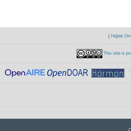
|
Niğde Öme
This site is 
C