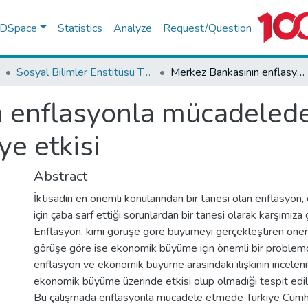
f DSpace
Statistics
Analyze
Request/Question
Sosyal Bilimler Enstitüsü Tez Koleksiyonu
Merkez Bankasının enflasyonla mücadeledeki politikalarının ekonomik büyümeye etkisi
 enflasyonla mücadeledeki
e etkisi
Abstract
İktisadın en önemli konularından bir tanesi olan enflasyon
için çaba sarf ettiği sorunlardan bir tanesi olarak karşımıza 
Enflasyon, kimi görüşe göre büyümeyi gerçekleştiren öneml
görüşe göre ise ekonomik büyüme için önemli bir problemd
enflasyon ve ekonomik büyüme arasındaki ilişkinin incele
ekonomik büyüme üzerinde etkisi olup olmadığı tespit edilm
Bu çalışmada enflasyonla mücadele etmede Türkiye Cumh