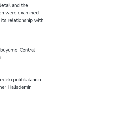
etail and the
tion were examined.
its relationship with
 büyüme
,
Central
h
eki politikalarının
mer Halisdemir