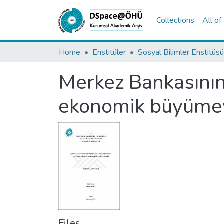
Collections
All o
Home
Enstitüler
Sosyal Bilimler Enstitüsü
Merkez Bankasının
ekonomik büyümey
Files