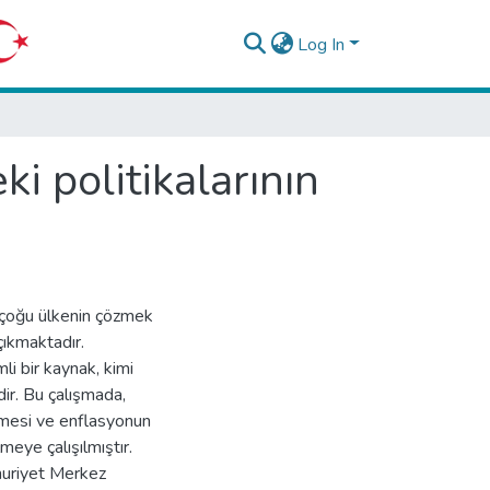
Log In
 politikalarının
, çoğu ülkenin çözmek
çıkmaktadır.
i bir kaynak, kimi
ir. Bu çalışmada,
nmesi ve enflasyonun
eye çalışılmıştır.
uriyet Merkez