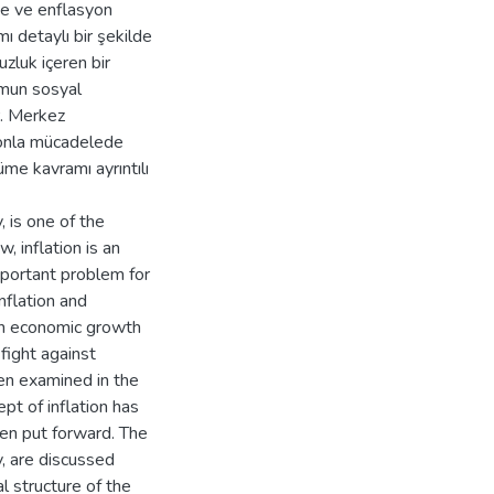
me ve enflasyon
mı detaylı bir şekilde
zluk içeren bir
umun sosyal
r. Merkez
yonla mücadelede
me kavramı ayrıntılı
, is one of the
, inflation is an
important problem for
nflation and
on economic growth
 fight against
een examined in the
pt of inflation has
een put forward. The
y, are discussed
l structure of the