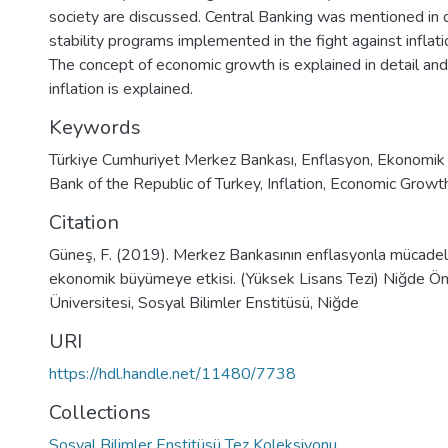
society are discussed. Central Banking was mentioned in d
stability programs implemented in the fight against infla
The concept of economic growth is explained in detail and 
inflation is explained.
Keywords
Türkiye Cumhuriyet Merkez Bankası
,
Enflasyon
,
Ekonomik
Bank of the Republic of Turkey
,
Inflation
,
Economic Growt
Citation
Güneş, F. (2019). Merkez Bankasının enflasyonla mücadeled
ekonomik büyümeye etkisi. (Yüksek Lisans Tezi) Niğde Ö
Üniversitesi, Sosyal Bilimler Enstitüsü, Niğde
URI
https://hdl.handle.net/11480/7738
Collections
Sosyal Bilimler Enstitüsü Tez Koleksiyonu