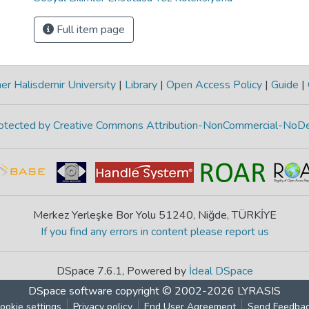
Full item page
r Halisdemir University
|
Library
|
Open Access Policy
|
Guide
|
protected by Creative Commons Attribution-NonCommercial-NoDe
Merkez Yerleşke Bor Yolu 51240, Niğde, TÜRKİYE
If you find any errors in content please report us
DSpace 7.6.1, Powered by
İdeal DSpace
DSpace software
copyright © 2002-2026
LYRASIS
ookie settings
Privacy policy
End User Agreement
Send Feedba