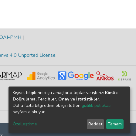
OAI-PMH
|
rivs 4.0 Unported License
.
Kişisel bilgilerinizi şu amaçlarla toplar ve işleriz:
Kimlik
Doğrulama, Tercihler, Onay ve İstatistikler
.
Daha fazla bilgi edinmek için lütfen
gizlilik politikası
sayfamızı okuyun.
Özelleştirme
Reddet
Tamam
ck