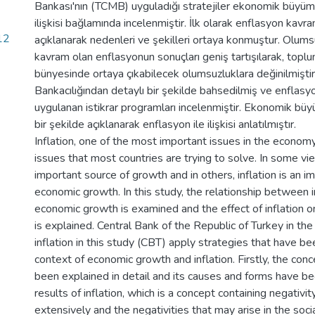
Bankası'nın (TCMB) uyguladığı stratejiler ekonomik büyü
ilişkisi bağlamında incelenmiştir. İlk olarak enflasyon kavra
12
açıklanarak nedenleri ve şekilleri ortaya konmuştur. Olumsu
kavram olan enflasyonun sonuçları geniş tartışılarak, topl
bünyesinde ortaya çıkabilecek olumsuzluklara değinilmişti
Bankacılığından detaylı bir şekilde bahsedilmiş ve enflas
uygulanan istikrar programları incelenmiştir. Ekonomik büyü
bir şekilde açıklanarak enflasyon ile ilişkisi anlatılmıştır.
Inflation, one of the most important issues in the economy
issues that most countries are trying to solve. In some view
important source of growth and in others, inflation is an 
economic growth. In this study, the relationship between i
economic growth is examined and the effect of inflation 
is explained. Central Bank of the Republic of Turkey in the
inflation in this study (CBT) apply strategies that have b
context of economic growth and inflation. Firstly, the conce
been explained in detail and its causes and forms have b
results of inflation, which is a concept containing negativit
extensively and the negativities that may arise in the socia