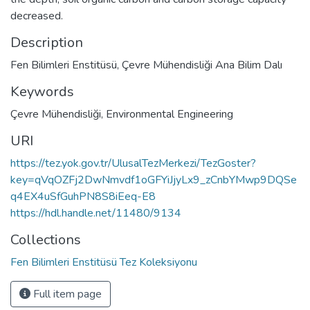
decreased.
Description
Fen Bilimleri Enstitüsü, Çevre Mühendisliği Ana Bilim Dalı
Keywords
Çevre Mühendisliği
,
Environmental Engineering
URI
https://tez.yok.gov.tr/UlusalTezMerkezi/TezGoster?
key=qVqOZFj2DwNmvdf1oGFYiJjyLx9_zCnbYMwp9DQSe
q4EX4uSfGuhPN8S8iEeq-E8
https://hdl.handle.net/11480/9134
Collections
Fen Bilimleri Enstitüsü Tez Koleksiyonu
Full item page