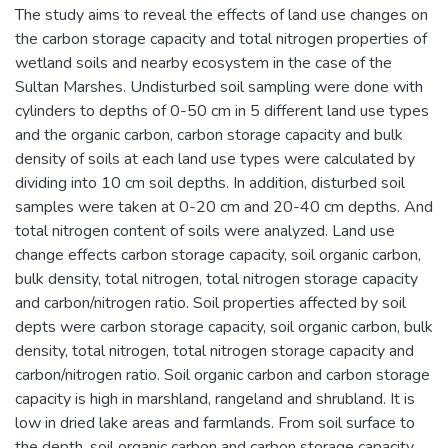
The study aims to reveal the effects of land use changes on
the carbon storage capacity and total nitrogen properties of
wetland soils and nearby ecosystem in the case of the
Sultan Marshes. Undisturbed soil sampling were done with
cylinders to depths of 0-50 cm in 5 different land use types
and the organic carbon, carbon storage capacity and bulk
density of soils at each land use types were calculated by
dividing into 10 cm soil depths. In addition, disturbed soil
samples were taken at 0-20 cm and 20-40 cm depths. And
total nitrogen content of soils were analyzed. Land use
change effects carbon storage capacity, soil organic carbon,
bulk density, total nitrogen, total nitrogen storage capacity
and carbon/nitrogen ratio. Soil properties affected by soil
depts were carbon storage capacity, soil organic carbon, bulk
density, total nitrogen, total nitrogen storage capacity and
carbon/nitrogen ratio. Soil organic carbon and carbon storage
capacity is high in marshland, rangeland and shrubland. It is
low in dried lake areas and farmlands. From soil surface to
the depth, soil organic carbon and carbon storage capacity