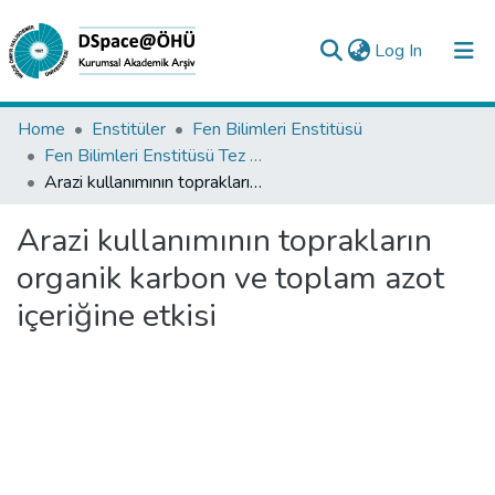
(current)
Log In
Collections
Home
Enstitüler
Fen Bilimleri Enstitüsü
Fen Bilimleri Enstitüsü Tez Koleksiyonu
All of DSpace
Arazi kullanımının toprakların organik karbon ve toplam azot içeriğine etkisi
Statistics
Arazi kullanımının toprakların
Analyze
organik karbon ve toplam azot
Request/Question
içeriğine etkisi