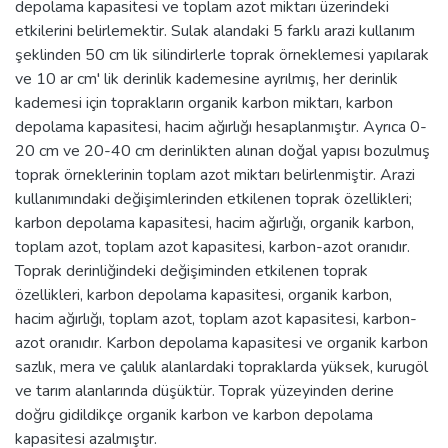
depolama kapasitesi ve toplam azot miktarı üzerindeki
etkilerini belirlemektir. Sulak alandaki 5 farklı arazi kullanım
şeklinden 50 cm lik silindirlerle toprak örneklemesi yapılarak
ve 10 ar cm' lik derinlik kademesine ayrılmış, her derinlik
kademesi için toprakların organik karbon miktarı, karbon
depolama kapasitesi, hacim ağırlığı hesaplanmıştır. Ayrıca 0-
20 cm ve 20-40 cm derinlikten alınan doğal yapısı bozulmuş
toprak örneklerinin toplam azot miktarı belirlenmiştir. Arazi
kullanımındaki değişimlerinden etkilenen toprak özellikleri;
karbon depolama kapasitesi, hacim ağırlığı, organik karbon,
toplam azot, toplam azot kapasitesi, karbon-azot oranıdır.
Toprak derinliğindeki değişiminden etkilenen toprak
özellikleri, karbon depolama kapasitesi, organik karbon,
hacim ağırlığı, toplam azot, toplam azot kapasitesi, karbon-
azot oranıdır. Karbon depolama kapasitesi ve organik karbon
sazlık, mera ve çalılık alanlardaki topraklarda yüksek, kurugöl
ve tarım alanlarında düşüktür. Toprak yüzeyinden derine
doğru gidildikçe organik karbon ve karbon depolama
kapasitesi azalmıştır.