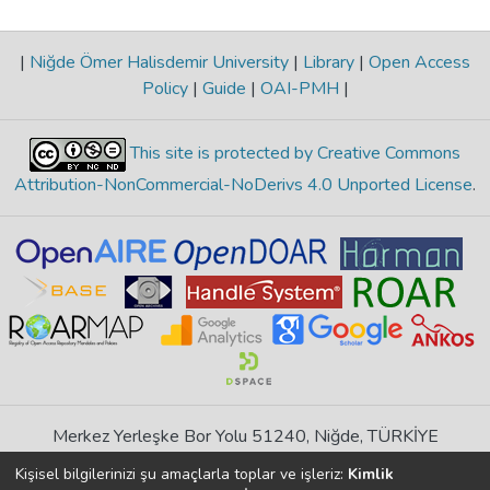
|
Niğde Ömer Halisdemir University
|
Library
|
Open Access
Policy
|
Guide
|
OAI-PMH
|
This site is protected by Creative Commons
Attribution-NonCommercial-NoDerivs 4.0 Unported License
.
Merkez Yerleşke Bor Yolu 51240, Niğde, TÜRKİYE
If you find any errors in content please report us
Kişisel bilgilerinizi şu amaçlarla toplar ve işleriz:
Kimlik