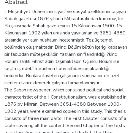
Abstract
I. Meşrutiyet Döneminin siyasî ve sosyal özelliklerini taşıyan
Sabah gazetesi 1876 yılında Mihrantarafından kurulmuştur.
Bu çalışmada Sabah gazetesinin 15 Kânunusani 1900-15
Kânunusani 1902 yılları arasında yayınlanan ve 3651-4380
arasında yer alan nüshaları incelenmiştir. Tez üç temel
bölümden oluşmaktadır. Birinci Bölüm bütün içeriği kapsayan
bir tablodan müteşekkildir. Yazıların sınıflandırıldığı ?kinci
Bölüm Tahlili Fihrist adını taşımaktadır. Üçüncü Bölüm ise
seçilmiş edebî metinlerin Latin alfabesine aktarıldığı
bölümdür. Bunlara ilaveten çalışmanın sonuna bir de özel
isimler dizini eklenerek çalışma tamamlanmıştır.
The Sabah newspaper, which contained political and social
characteristict of the I. Constitutionalism, was established in
1876 by Mihran. Between 3651-4380 Between 1900-
1902 years were examined copies in this study. This thesis
consists of three main parts. The First Chapter consists of a
table covering all the content. Second Chapter of the texts
was classified is named analysis of the list. The Third