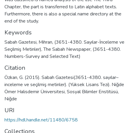
Chapter, the part is transferred to Latin alphabet texts.
Furthermore, there is also a special name directory at the
end of the study.
Keywords
Sabah Gazetesi
,
Mihran
,
(3651-4380. Sayılar-İnceleme ve
Seçilmiş Metinler)
,
The Sabah Newspaper
,
(3651-4380.
Numbers-Survey and Selected Text)
Citation
Özkan, G. (2015). Sabah Gazetesi(3651-4380. sayılar–
inceleme ve seçilmiş metinler). (Yüksek Lisans Tezi). Niğde
Ömer Halisdemir Üniversitesi, Sosyal Bilimler Enstitüsü,
Niğde
URI
https://hdl.handle.net/11480/6758
Collections