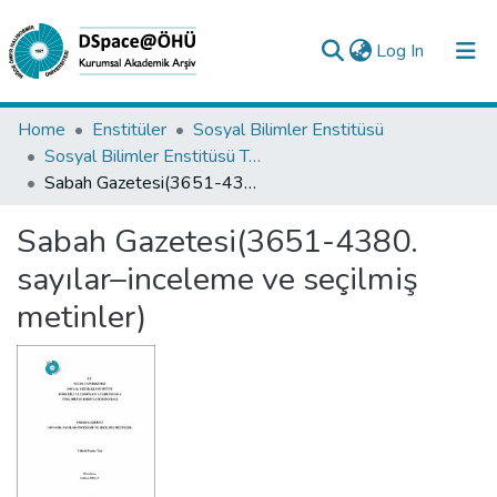
(current)
Log In
Collections
Home
Enstitüler
Sosyal Bilimler Enstitüsü
Sosyal Bilimler Enstitüsü Tez Koleksiyonu
All of DSpace
Sabah Gazetesi(3651-4380. sayılar–inceleme ve seçilmiş metinler)
Statistics
Sabah Gazetesi(3651-4380.
Analyze
sayılar–inceleme ve seçilmiş
Request/Question
metinler)