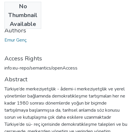
No
Date
Thumbnail
2015
Available
Authors
Ernur Genç
Access Rights
info:eu-repo/semantics/openAccess
Abstract
Türkiye’de merkeziyetçilik - âdemi-i merkeziyetçilik ve yerel
yönetimler bağlamında demokratikleşme tartışmaları her ne
kadar 1980 sonrası dönemlerde yoğun bir biçimde
tartışılmaya başlanmışsa da, tarihsel anlamda söz konusu
sorun ve kutuplaşma çok daha eskilere uzanmaktadır
Türkiye’de sü- reç içerisinde demokratikleşme talepleri ve bu
çerçevede, merkezden yönetim ve yerinden yönetim