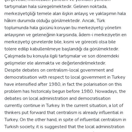
tartışmaları hala süregelmektedir. Gelinen noktada,
merkeziyetçiliği temele alan ilişkin anlayış ve yaklaşımın hala
hâkim durumda olduğu görülmektedir. Ancak, Türk
toplumunda hala gücünü koruyan bu merkeziyetçi yönetim
anlayışının ve geleneğinin karşısında, âdem-i merkeziyetin en
merkeziyetçi çevrelerde bile, kısmi ve göreceli olsa bile
tolere edilip kabullenilmeye başlandığı da görülmektedir.
Çalışmada bu konuyla ilgili tartışmalar ve son dönemdeki
gelişmeler ele alınmakta ve değerlendirilmektedir.
Despite debates on centralism-local government and
democratisation with respect to local government in Turkey
have intensified after 1980, in fact the polarisation on this
problem has historicaly begun before 1980. Nowadays, the
debates on local administration and democratisation
currently continue in Turkey. In the current situation, a lot of
thinkers put forward that centralism is already influential in
Turkey. On the other hand, in spite of influential centralism in
Turkish society, it is suggested that the local administration