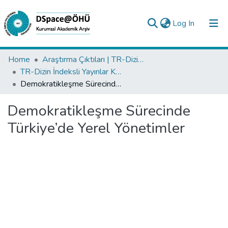
(current)
Log In
Collections
Home
Araştırma Çıktıları | TR-Dizin | WoS | Scopus | PubMed
TR-Dizin İndeksli Yayınlar Koleksiyonu
All of DSpace
Demokratikleşme Sürecinde Türkiye’de Yerel Yönetimler
Statistics
Demokratikleşme Sürecinde
Analyze
Türkiye’de Yerel Yönetimler
Request/Question